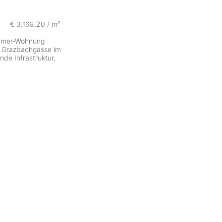
€ 3.168,20 / m²
mmer-Wohnung
en Grazbachgasse im
de Infrastruktur,