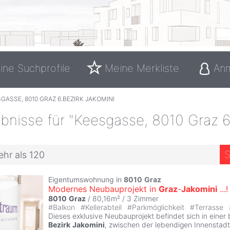
ine Suchprofile
Meine Merkliste
An
GASSE, 8010 GRAZ 6.BEZIRK JAKOMINI
nisse für "Keesgasse, 8010 Graz 6
S
ehr als 120
Eigentumswohnung in
8010
Graz
Modernes Neubauprojekt in
Graz
-
Jakomini
...!
8010
Graz
/ 80,16m² /
3 Zimmer
#
Balkon
#
Kellerabteil
#
Parkmöglichkeit
#
Terrasse
Dieses exklusive Neubauprojekt befindet sich in einer
Bezirk
Jakomini
, zwischen der lebendigen Innenstad