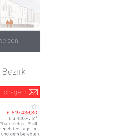
melden
.Bezirk
uchagent
€ 519.436,80
€ 6.480,- / m²
#
barrierefrei
#
hell
 begehrten Lage im
t und dem beliebten