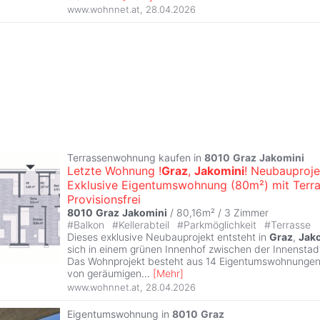
www.wohnnet.at
,
28.04.2026
Terrassenwohnung kaufen in
8010
Graz
Jakomini
Letzte Wohnung !
Graz
,
Jakomini
! Neubauproje
Exklusive Eigentumswohnung (80m²) mit Terra
Provisionsfrei
8010
Graz
Jakomini
/ 80,16m² /
3 Zimmer
#
Balkon
#
Kellerabteil
#
Parkmöglichkeit
#
Terrasse
Dieses exklusive Neubauprojekt entsteht in
Graz
,
Jak
sich in einem grünen Innenhof zwischen der Innensta
Das Wohnprojekt besteht aus 14 Eigentumswohnungen
von geräumigen
...
[
Mehr
]
www.wohnnet.at
,
28.04.2026
Eigentumswohnung in
8010
Graz