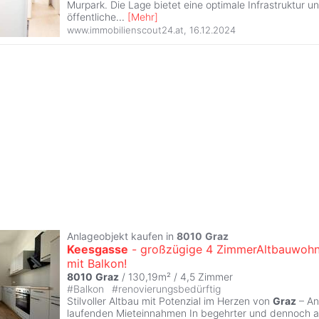
Murpark. Die Lage bietet eine optimale Infrastruktur u
öffentliche
...
[
Mehr
]
www.immobilienscout24.at
,
16.12.2024
Anlageobjekt kaufen in
8010
Graz
Keesgasse
- großzügige 4 ZimmerAltbauwoh
mit Balkon!
8010
Graz
/ 130,19m² /
4,5 Zimmer
#
Balkon
#
renovierungsbedürftig
Stilvoller Altbau mit Potenzial im Herzen von
Graz
– An
laufenden Mieteinnahmen In begehrter und dennoch 