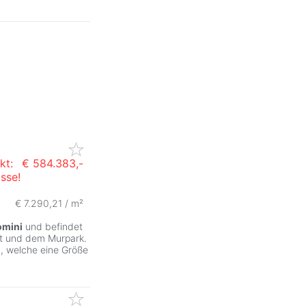
kt:
€ 584.383,-
sse!
€ 7.290,21 / m²
omini
und befindet
dt und dem Murpark.
, welche eine Größe