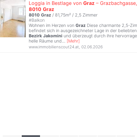
Loggia in Bestlage von
Graz
– Grazbachgasse,
8010
Graz
8010
Graz
/ 81,75m² /
2,5 Zimmer
#
Balkon
Wohnen im Herzen von
Graz
Diese charmante 2,5-Zi
befindet sich in ausgezeichneter Lage in der beliebt
Bezirk
Jakomini
und überzeugt durch ihre hervorragen
helle Räume und
...
[
Mehr
]
www.immobilienscout24.at
,
02.06.2026