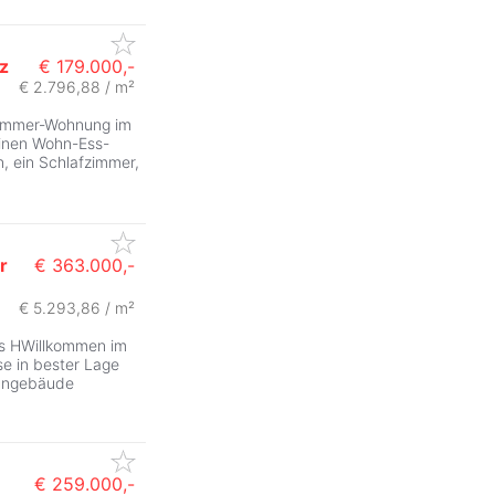
z
€ 179.000,-
€ 2.796,88 / m²
Zimmer-Wohnung im
einen Wohn-Ess-
, ein Schlafzimmer,
r
€ 363.000,-
€ 5.293,86 / m²
s HWillkommen im
e in bester Lage
ohngebäude
€ 259.000,-