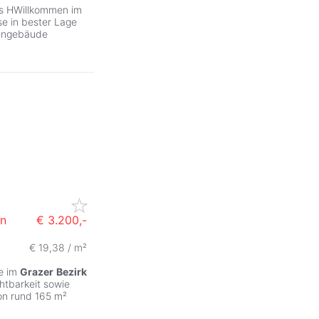
s HWillkommen im
e in bester Lage
ohngebäude
on
€ 3.200,-
€ 19,38 / m²
ge im
Grazer
Bezirk
htbarkeit sowie
on rund 165 m²