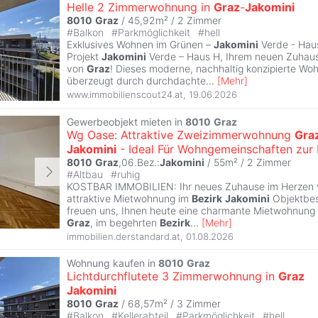
Helle 2 Zimmerwohnung in
Graz
-
Jakomini
8010
Graz
/ 45,92m² /
2 Zimmer
#
Balkon
#
Parkmöglichkeit
#
hell
Exklusives Wohnen im Grünen –
Jakomini
Verde - Hau
Projekt
Jakomini
Verde – Haus H, Ihrem neuen Zuhaus
von
Graz
! Dieses moderne, nachhaltig konzipierte W
überzeugt durch durchdachte
...
[
Mehr
]
www.immobilienscout24.at
,
19.06.2026
Gewerbeobjekt mieten in
8010
Graz
Wg Oase: Attraktive Zweizimmerwohnung
Gra
Jakomini
- Ideal Für Wohngemeinschaften zur 
8010
Graz
,06.Bez.:
Jakomini
/ 55m² /
2 Zimmer
#
Altbau
#
ruhig
KOSTBAR IMMOBILIEN: Ihr neues Zuhause im Herzen
attraktive Mietwohnung im
Bezirk
Jakomini
Objektbes
freuen uns, Ihnen heute eine charmante Mietwohnung
Graz
, im begehrten
Bezirk
...
[
Mehr
]
immobilien.derstandard.at
,
01.08.2026
Wohnung kaufen in
8010
Graz
Lichtdurchflutete 3 Zimmerwohnung in
Graz
Jakomini
8010
Graz
/ 68,57m² /
3 Zimmer
#
Balkon
#
Kellerabteil
#
Parkmöglichkeit
#
hell