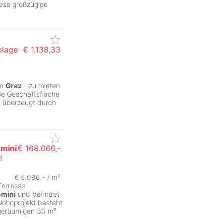
iese großzügige
plage
€ 1.138,33
ZurÃ
on
Graz
- zu mieten
oße Geschäftsfläche
it überzeugt durch
mini
€ 168.066,-
!
€ 5.096,- / m²
Terrasse
omini
und befindet
Wohnprojekt besteht
geräumigen 30 m²