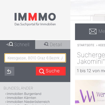
Me
Schnell
Detail
STARTSEITE
›
KEES
Suchergeb
Jakomini"
1 bis 12 von m
BUNDESLÄNDER
Immobilien Burgenland
Immobilien Kärnten
Immobilien Niederösterreich