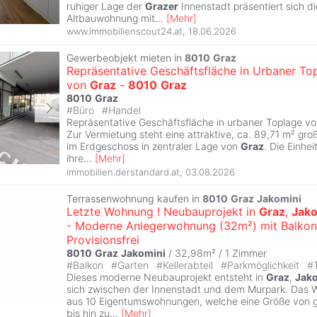
ruhiger Lage der
Grazer
Innenstadt präsentiert sich d
Altbauwohnung mit
...
[
Mehr
]
www.immobilienscout24.at
,
18.06.2026
Gewerbeobjekt mieten in
8010
Graz
Repräsentative Geschäftsfläche in Urbaner To
von
Graz
-
8010
Graz
8010
Graz
#
Büro
#
Handel
Repräsentative Geschäftsfläche in urbaner Toplage v
Zur Vermietung steht eine attraktive, ca. 89,71 m² gr
im Erdgeschoss in zentraler Lage von
Graz
. Die Einhe
ihre
...
[
Mehr
]
immobilien.derstandard.at
,
03.08.2026
Terrassenwohnung kaufen in
8010
Graz
Jakomini
Letzte Wohnung ! Neubauprojekt in
Graz
,
Jako
- Moderne Anlegerwohnung (32m²) mit Balkon
Provisionsfrei
8010
Graz
Jakomini
/ 32,98m² /
1 Zimmer
#
Balkon
#
Garten
#
Kellerabteil
#
Parkmöglichkeit
#
Dieses moderne Neubauprojekt entsteht in
Graz
,
Jak
sich zwischen der Innenstadt und dem Murpark. Das 
aus 10 Eigentumswohnungen, welche eine Größe von 
bis hin zu
...
[
Mehr
]