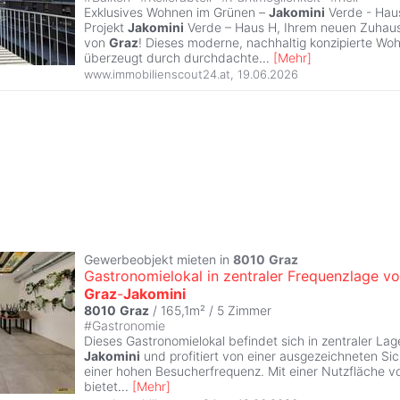
Exklusives Wohnen im Grünen –
Jakomini
Verde - Hau
Projekt
Jakomini
Verde – Haus H, Ihrem neuen Zuhaus
von
Graz
! Dieses moderne, nachhaltig konzipierte W
überzeugt durch durchdachte
...
[
Mehr
]
www.immobilienscout24.at
,
19.06.2026
Gewerbeobjekt mieten in
8010
Graz
Gastronomielokal in zentraler Frequenzlage v
Graz
-
Jakomini
8010
Graz
/ 165,1m² /
5 Zimmer
#
Gastronomie
Dieses Gastronomielokal befindet sich in zentraler La
Jakomini
und profitiert von einer ausgezeichneten Sic
einer hohen Besucherfrequenz. Mit einer Nutzfläche v
bietet
...
[
Mehr
]