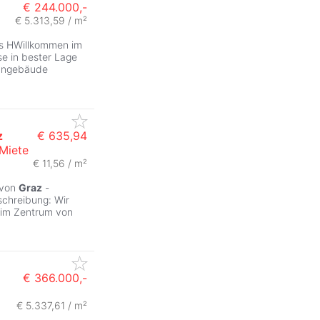
€ 244.000,-
€ 5.313,59 / m²
s HWillkommen im
e in bester Lage
ohngebäude
z
€ 635,94
Miete
€ 11,56 / m²
ZurÃ
 von
Graz
-
chreibung: Wir
 im Zentrum von
€ 366.000,-
€ 5.337,61 / m²