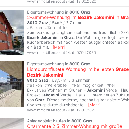
www.immobilienscout24.at
,
19.06.2026
Eigentumswohnung in
8010
Graz
2-Zimmer-Wohnung im
Bezirk
Jakomini
in
Gra
8010
Graz
/ 64m² /
2 Zimmer
#
Balkon
#
Kellerabteil
Zum Verkauf gelangt eine schöne und freundliche 2-
Bezirk
Jakomini
in
Graz
. Die Wohnung verfügt über 
Küchenbereich mit nach Westen ausgerichteten Balkon
ein Bad mit
...
[
Mehr
]
www.immobilienscout24.at
,
07.04.2026
Eigentumswohnung in
8010
Graz
Lichtdurchflutete Wohnung im beliebten
Graze
Bezirk
Jakomini
8010
Graz
/ 68,57m² /
3 Zimmer
#
Balkon
#
Kellerabteil
#
Parkmöglichkeit
#
hell
Exklusives Wohnen im Grünen –
Jakomini
Verde - Hau
Projekt
Jakomini
Verde – Haus H, Ihrem neuen Zuhaus
von
Graz
! Dieses moderne, nachhaltig konzipierte W
überzeugt durch durchdachte
...
[
Mehr
]
www.immobilienscout24.at
,
19.06.2026
Anlageobjekt kaufen in
8010
Graz
Charmante 2,5-Zimmer-Wohnung mit große