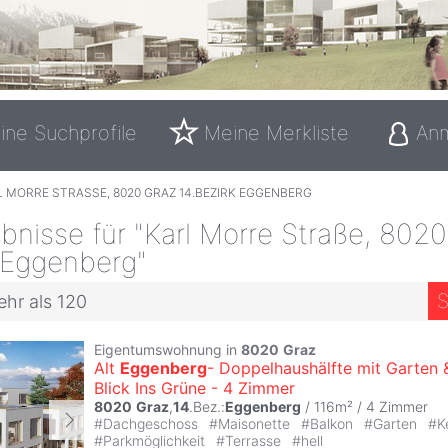
ine Suchprofile
Meine Merkliste
An
 MORRE STRASSE, 8020 GRAZ 14.BEZIRK EGGENBERG
nisse für "Karl Morre Straße, 8020
k Eggenberg"
S
ehr als 120
Eigentumswohnung in
8020
Graz
Alt
Eggenberg
- Doppelhaushälfte mit Garten 
Blick Ins Grüne - 4 Zimmer
8020
Graz
,
14
.Bez.:
Eggenberg
/ 116m² /
4 Zimmer
#
Dachgeschoss
#
Maisonette
#
Balkon
#
Garten
#
K
#
Parkmöglichkeit
#
Terrasse
#
hell