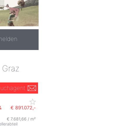
melden
 Graz
uchagent
&
€ 891.072,-
€ 7.681,66 / m²
ZurÃ
ellerabteil