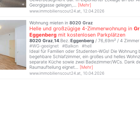
Georgigasse gelegen,
...
[
Mehr
]
www.immobilienscout24.at
,
12.04.2026
Wohnung mieten in
8020
Graz
Helle und großzügige 4-Zimmerwohnung in
Gr
Eggenberg
mit kostenlosen Parkplätzen
8020
Graz
,
14
.Bez.:
Eggenberg
/ 76,69m² /
4 Zimmer
#
WG-geeignet
#
Balkon
#
hell
Ideal für Familien oder Studenten-WGs! Die Wohnung b
begehbare Schlafzimmer, ein großes und helles Wohnz
separate Küche sowie zwei Badezimmer/WCs. Dank de
Raumaufteilung eignet
...
[
Mehr
]
www.immobilienscout24.at
,
10.04.2026