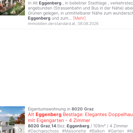
In Alt
Eggenberg
, in beliebter Stadtlage , verkehrste
angebunden (Strassenbahn und Bus in der Nähe) aber
Grünen gelegen, in unmittelbarer Nähe zum wundersc
Eggenberg
und zum
...
[
Mehr
]
immobilien.derstandard.at
,
08.08.2026
Eigentumswohnung in
8020
Graz
Alt
Eggenberg
Bestlage: Elegantes Doppelhau
mit Eigengarten - 4 Zimmer
8020
Graz
,
14
.Bez.:
Eggenberg
/ 109m² /
4 Zimmer
#
Dachgeschoss
#
Maisonette
#
Balkon
#
Garten
#
K