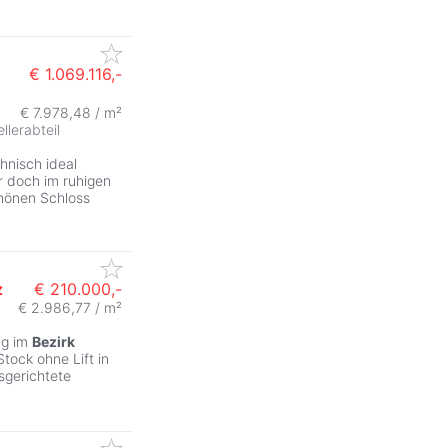
€ 1.069.116,-
€ 7.978,48 / m²
ZurÃ
ellerabteil
chnisch ideal
 doch im ruhigen
hönen Schloss
z
€ 210.000,-
€ 2.986,77 / m²
ng im
Bezirk
tock ohne Lift in
sgerichtete