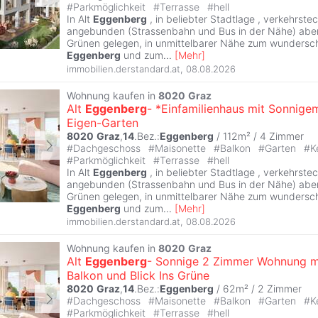
#
Parkmöglichkeit
#
Terrasse
#
hell
In Alt
Eggenberg
, in beliebter Stadtlage , verkehrste
angebunden (Strassenbahn und Bus in der Nähe) aber
Grünen gelegen, in unmittelbarer Nähe zum wundersc
Eggenberg
und zum
...
[
Mehr
]
immobilien.derstandard.at
,
08.08.2026
Wohnung kaufen in
8020
Graz
Alt
Eggenberg
- *Einfamilienhaus mit Sonnige
Eigen-Garten
8020
Graz
,
14
.Bez.:
Eggenberg
/ 112m² /
4 Zimmer
#
Dachgeschoss
#
Maisonette
#
Balkon
#
Garten
#
K
#
Parkmöglichkeit
#
Terrasse
#
hell
In Alt
Eggenberg
, in beliebter Stadtlage , verkehrste
angebunden (Strassenbahn und Bus in der Nähe) aber
Grünen gelegen, in unmittelbarer Nähe zum wundersc
Eggenberg
und zum
...
[
Mehr
]
immobilien.derstandard.at
,
08.08.2026
Wohnung kaufen in
8020
Graz
Alt
Eggenberg
- Sonnige 2 Zimmer Wohnung m
Balkon und Blick Ins Grüne
8020
Graz
,
14
.Bez.:
Eggenberg
/ 62m² /
2 Zimmer
#
Dachgeschoss
#
Maisonette
#
Balkon
#
Garten
#
K
#
Parkmöglichkeit
#
Terrasse
#
hell