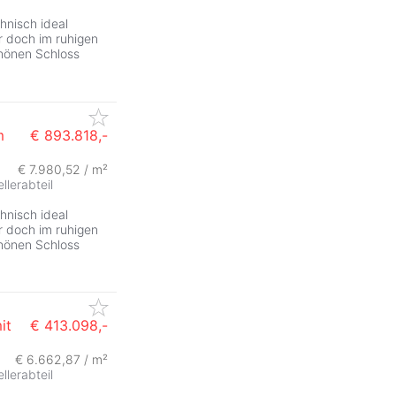
chnisch ideal
 doch im ruhigen
hönen Schloss
m
€ 893.818,-
€ 7.980,52 / m²
ZurÃ
ellerabteil
chnisch ideal
 doch im ruhigen
hönen Schloss
it
€ 413.098,-
€ 6.662,87 / m²
ZurÃ
ellerabteil