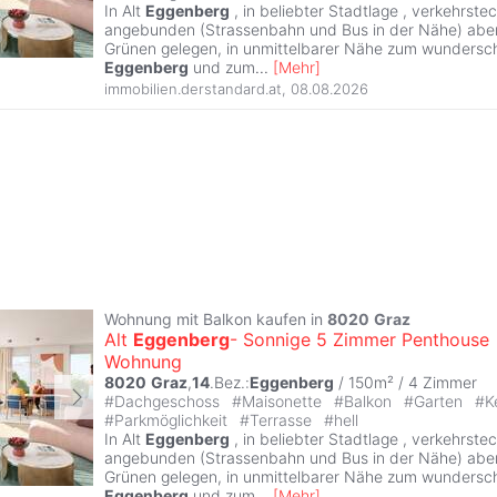
In Alt
Eggenberg
, in beliebter Stadtlage , verkehrste
angebunden (Strassenbahn und Bus in der Nähe) aber
Grünen gelegen, in unmittelbarer Nähe zum wundersc
Eggenberg
und zum
...
[
Mehr
]
immobilien.derstandard.at
,
08.08.2026
Wohnung mit Balkon kaufen in
8020
Graz
Alt
Eggenberg
- Sonnige 5 Zimmer Penthouse
Wohnung
8020
Graz
,
14
.Bez.:
Eggenberg
/ 150m² /
4 Zimmer
#
Dachgeschoss
#
Maisonette
#
Balkon
#
Garten
#
K
#
Parkmöglichkeit
#
Terrasse
#
hell
In Alt
Eggenberg
, in beliebter Stadtlage , verkehrste
angebunden (Strassenbahn und Bus in der Nähe) aber
Grünen gelegen, in unmittelbarer Nähe zum wundersc
Eggenberg
und zum
...
[
Mehr
]