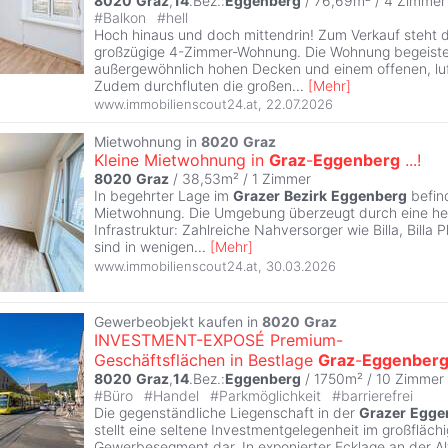
8020
Graz
,
14
.Bez.:
Eggenberg
/ 76,69m² /
4 Zimmer
#
Balkon
#
hell
Hoch hinaus und doch mittendrin! Zum Verkauf steht di
großzügige 4-Zimmer-Wohnung. Die Wohnung begeiste
außergewöhnlich hohen Decken und einem offenen, lu
Zudem durchfluten die großen
...
[
Mehr
]
www.immobilienscout24.at
,
22.07.2026
Mietwohnung in
8020
Graz
Kleine Mietwohnung in
Graz
-
Eggenberg
...!
8020
Graz
/ 38,53m² /
1 Zimmer
In begehrter Lage im
Grazer
Bezirk
Eggenberg
befind
Mietwohnung. Die Umgebung überzeugt durch eine h
Infrastruktur: Zahlreiche Nahversorger wie Billa, Billa P
sind in wenigen
...
[
Mehr
]
www.immobilienscout24.at
,
30.03.2026
Gewerbeobjekt kaufen in
8020
Graz
INVESTMENT-EXPOSÉ Premium-
Geschäftsflächen in Bestlage
Graz
-
Eggenber
8020
Graz
,
14
.Bez.:
Eggenberg
/ 1750m² /
10 Zimmer
#
Büro
#
Handel
#
Parkmöglichkeit
#
barrierefrei
Die gegenständliche Liegenschaft in der
Grazer
Egge
stellt eine seltene Investmentgelegenheit im großfläch
Gewerbesegment dar. In exponierter Ecklage an der Al