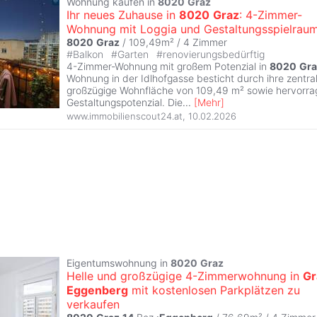
Wohnung kaufen in
8020
Graz
Ihr neues Zuhause in
8020
Graz
: 4-Zimmer-
Wohnung mit Loggia und Gestaltungsspielrau
8020
Graz
/ 109,49m² /
4 Zimmer
#
Balkon
#
Garten
#
renovierungsbedürftig
4-Zimmer-Wohnung mit großem Potenzial in
8020
Gra
Wohnung in der Idlhofgasse besticht durch ihre zentra
großzügige Wohnfläche von 109,49 m² sowie hervorr
Gestaltungspotenzial. Die
...
[
Mehr
]
www.immobilienscout24.at
,
10.02.2026
Eigentumswohnung in
8020
Graz
Helle und großzügige 4-Zimmerwohnung in
Gr
Eggenberg
mit kostenlosen Parkplätzen zu
verkaufen