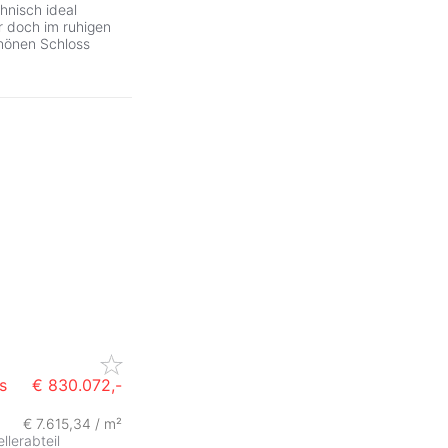
chnisch ideal
 doch im ruhigen
hönen Schloss
s
€ 830.072,-
€ 7.615,34 / m²
ZurÃ
ellerabteil