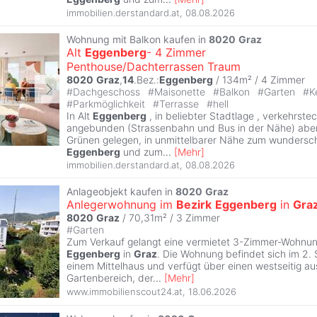
immobilien.derstandard.at
,
08.08.2026
Wohnung mit Balkon kaufen in
8020
Graz
Alt
Eggenberg
- 4 Zimmer
Penthouse/Dachterrassen Traum
8020
Graz
,
14
.Bez.:
Eggenberg
/ 134m² /
4 Zimmer
#
Dachgeschoss
#
Maisonette
#
Balkon
#
Garten
#
K
#
Parkmöglichkeit
#
Terrasse
#
hell
In Alt
Eggenberg
, in beliebter Stadtlage , verkehrste
angebunden (Strassenbahn und Bus in der Nähe) aber
Grünen gelegen, in unmittelbarer Nähe zum wundersc
Eggenberg
und zum
...
[
Mehr
]
immobilien.derstandard.at
,
08.08.2026
Anlageobjekt kaufen in
8020
Graz
Anlegerwohnung im
Bezirk
Eggenberg
in
Gra
8020
Graz
/ 70,31m² /
3 Zimmer
#
Garten
Zum Verkauf gelangt eine vermietet 3-Zimmer-Wohnu
Eggenberg
in
Graz
. Die Wohnung befindet sich im 2. S
einem Mittelhaus und verfügt über einen westseitig au
Gartenbereich, der
...
[
Mehr
]
www.immobilienscout24.at
,
18.06.2026