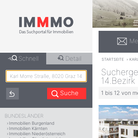
Me
Schnell
Detail
STARTSEITE
›
KARL
Suchergeb
14.Bezir
1 bis 12 von m
BUNDESLÄNDER
Immobilien Burgenland
Immobilien Kärnten
Immobilien Niederösterreich