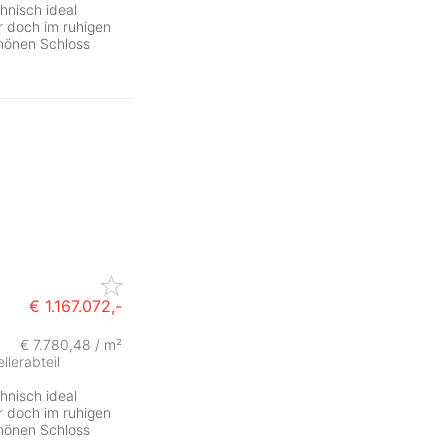
chnisch ideal
 doch im ruhigen
hönen Schloss
€ 1.167.072,-
€ 7.780,48 / m²
ZurÃ
ellerabteil
chnisch ideal
 doch im ruhigen
hönen Schloss