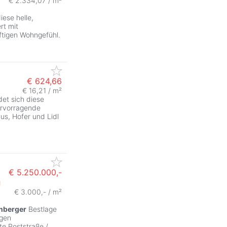
€ 2.334,07 / m²
ese helle,
rt mit
ftigen Wohngefühl.
€ 624,66
€ 16,21 / m²
et sich diese
ervorragende
lus, Hofer und Lidl
€ 5.250.000,-
g
€ 3.000,- / m²
nberger
Bestlage
igen
te Poststraße /