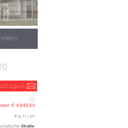
melden
20
uchagent
maler
€ 4.946,84
€ 9,71 / m²
ischeldorfer
Straße
-