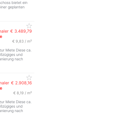
choss bietet ein
iner geplanten
maler
€ 3.489,79
ße
€ 9,83 / m²
zur Miete Diese ca.
oßzügiges und
anierung nach
maler
€ 2.908,16
ße
€ 8,19 / m²
ZurÃ
zur Miete Diese ca.
oßzügiges und
anierung nach