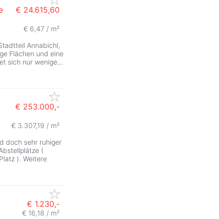
e
€ 24.615,60
€ 6,47 / m²
Stadtteil Annabichl,
ige Flächen und eine
et sich nur wenige
...
€ 253.000,-
€ 3.307,19 / m²
 doch sehr ruhiger
bstellplätze (
latz ). Weitere
€ 1.230,-
€ 16,18 / m²