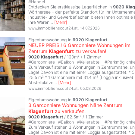
#
Handel
Entdecken Sie erstklassige Lagerflächen in
9020
Klag
Wörthersee – der perfekte Standort für Ihr Unternehmen
Industrie- und Gewerbeflächen bieten Ihnen optimale
Ihre Waren
...
[
Mehr
]
www.immobilienscout24.at
,
14.07.2026
Eigentumswohnung in
9020
Klagenfurt
NEUER PREIS!! 6 Garconniere Wohnungen im
Zentrum
Klagenfurt
zu verkaufen!
9020
Klagenfurt
/ 160m² /
1 Zimmer
#
Garconniere
#
Balkon
#
Kellerabteil
#
Parkmöglichke
Zum Verkauf stehen 6 Wohnungen in Zentrumnähe, und
Lage! Davon ist eine mit einer Loggia ausgestattet. * 
25,5 m² * 1 Garconniere mit 31,4 m² (Loggia inklusive
Abstellplätze
...
[
Mehr
]
www.immobilienscout24.at
,
05.08.2026
Eigentumswohnung in
9020
Klagenfurt
3 Garconniere Wohnungen Nähe Zentrum
Klagenfurt
zu verkaufen!
9020
Klagenfurt
/ 82,5m² /
1 Zimmer
#
Garconniere
#
Balkon
#
Kellerabteil
#
Parkmöglichke
Zum Verkauf stehen 3 Wohnungen in Zentrumnähe, und
Lage! Davon ist eine mit einer Loggia ausgestattet. * 