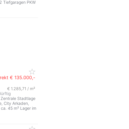
) 2 Tiefgaragen PKW
rekt
€ 135.000,-
€ 1.285,71 / m²
ZurÃ
ürftig
Zentrale Stadtlage
e, City Arkaden,
 ca. 45 m² Lager im