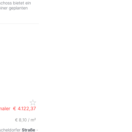
choss bietet ein
iner geplanten
maler
€ 4.122,37
€ 8,10 / m²
ZurÃ
ischeldorfer
Straße
-