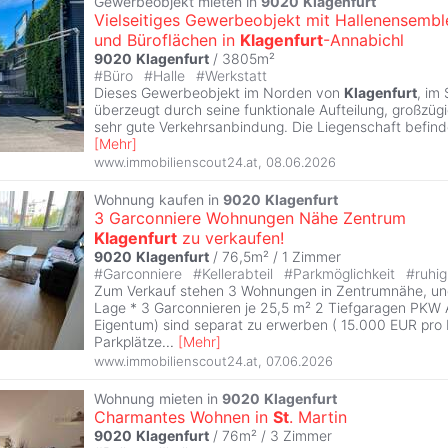
Gewerbeobjekt mieten in
9020
Klagenfurt
Vielseitiges Gewerbeobjekt mit Hallenensembl
und Büroflächen in
Klagenfurt
-Annabichl
9020
Klagenfurt
/ 3805m²
#
Büro
#
Halle
#
Werkstatt
Dieses Gewerbeobjekt im Norden von
Klagenfurt
, im 
überzeugt durch seine funktionale Aufteilung, großzüg
sehr gute Verkehrsanbindung. Die Liegenschaft befind
[
Mehr
]
www.immobilienscout24.at
,
08.06.2026
Wohnung kaufen in
9020
Klagenfurt
3 Garconniere Wohnungen Nähe Zentrum
Klagenfurt
zu verkaufen!
9020
Klagenfurt
/ 76,5m² /
1 Zimmer
#
Garconniere
#
Kellerabteil
#
Parkmöglichkeit
#
ruhig
Zum Verkauf stehen 3 Wohnungen in Zentrumnähe, und
Lage * 3 Garconnieren je 25,5 m² 2 Tiefgaragen PKW A
Eigentum) sind separat zu erwerben ( 15.000 EUR pro P
Parkplätze
...
[
Mehr
]
www.immobilienscout24.at
,
07.06.2026
Wohnung mieten in
9020
Klagenfurt
Charmantes Wohnen in
St
. Martin
9020
Klagenfurt
/ 76m² /
3 Zimmer