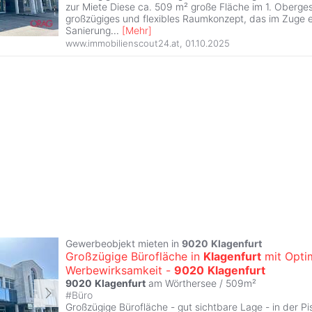
zur Miete Diese ca. 509 m² große Fläche im 1. Oberges
großzügiges und flexibles Raumkonzept, das im Zuge e
Sanierung
...
[
Mehr
]
www.immobilienscout24.at
,
01.10.2025
Gewerbeobjekt mieten in
9020
Klagenfurt
Großzügige Bürofläche in
Klagenfurt
mit Opti
Werbewirksamkeit -
9020
Klagenfurt
9020
Klagenfurt
am Wörthersee / 509m²
#
Büro
Großzügige Bürofläche - gut sichtbare Lage - in der P