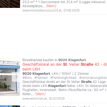
25,5 m² * 1 Garconniere mit 31,4 m² (Loggia inklusive
Abstellplätze
...
[
Mehr
]
www.immobilienscout24.at
,
07.06.2026
Einzelhandel kaufen in
9020
Klagenfurt
Geschäftslokal an der
St
. Veiter
Straße
42 - di
beim LKH
9020
Klagenfurt
, LKH / 105m² /
2 Zimmer
#
Büro
#
Handel
#
Parkmöglichkeit
#
renovierungsbed
Geschäftslokal direkt an der St.Veiter
Straße
42 Lage: 
direkt beim LKH
Klagenfurt
Nähe: LKH, St.Veiterstraß
Flughafen, Innenstadt. Wohn-/Nutzfläche ca.: 60 m² +
Keller,
...
[
Mehr
]
www.wohnnet.at
,
30.07.2026