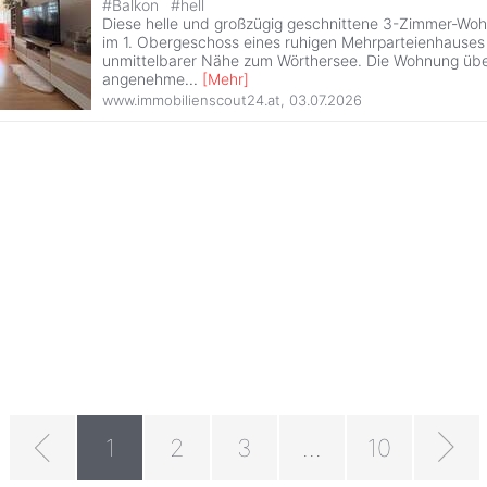
#
Balkon
#
hell
Diese helle und großzügig geschnittene 3-Zimmer-Woh
im 1. Obergeschoss eines ruhigen Mehrparteienhauses
unmittelbarer Nähe zum Wörthersee. Die Wohnung übe
angenehme
...
[
Mehr
]
www.immobilienscout24.at
,
03.07.2026
1
2
3
...
10