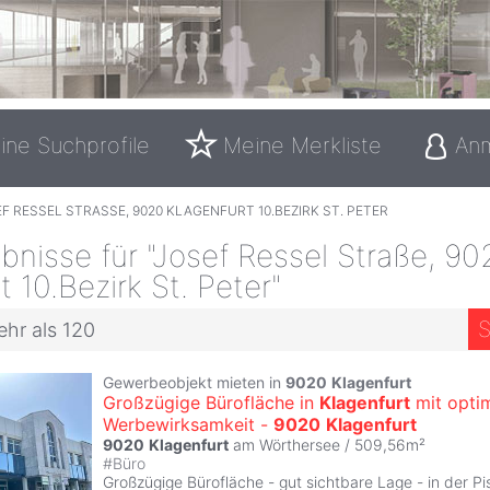
ine Suchprofile
Meine Merkliste
An
F RESSEL STRASSE, 9020 KLAGENFURT 10.BEZIRK ST. PETER
nisse für "Josef Ressel Straße, 90
t 10.Bezirk St. Peter"
S
ehr als 120
Gewerbeobjekt mieten in
9020
Klagenfurt
Großzügige Bürofläche in
Klagenfurt
mit opti
Werbewirksamkeit -
9020
Klagenfurt
9020
Klagenfurt
am Wörthersee / 509,56m²
#
Büro
Großzügige Bürofläche - gut sichtbare Lage - in der P