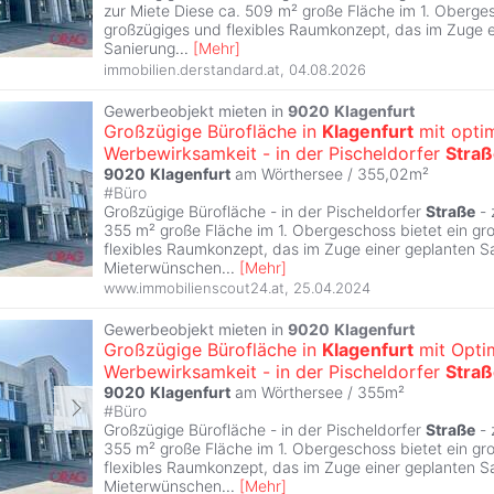
zur Miete Diese ca. 509 m² große Fläche im 1. Oberges
großzügiges und flexibles Raumkonzept, das im Zuge e
Sanierung
...
[
Mehr
]
immobilien.derstandard.at
,
04.08.2026
Gewerbeobjekt mieten in
9020
Klagenfurt
Großzügige Bürofläche in
Klagenfurt
mit opti
Werbewirksamkeit - in der Pischeldorfer
Stra
9020
Klagenfurt
am Wörthersee / 355,02m²
#
Büro
Großzügige Bürofläche - in der Pischeldorfer
Straße
- 
355 m² große Fläche im 1. Obergeschoss bietet ein gr
flexibles Raumkonzept, das im Zuge einer geplanten S
Mieterwünschen
...
[
Mehr
]
www.immobilienscout24.at
,
25.04.2024
Gewerbeobjekt mieten in
9020
Klagenfurt
Großzügige Bürofläche in
Klagenfurt
mit Opti
Werbewirksamkeit - in der Pischeldorfer
Stra
9020
Klagenfurt
am Wörthersee / 355m²
#
Büro
Großzügige Bürofläche - in der Pischeldorfer
Straße
- 
355 m² große Fläche im 1. Obergeschoss bietet ein gr
flexibles Raumkonzept, das im Zuge einer geplanten S
Mieterwünschen
...
[
Mehr
]