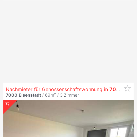
Nachmieter für Genossenschaftswohnung in
7000
Eisen
7000
Eisenstadt
/ 69m² /
3 Zimmer