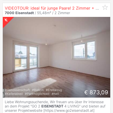
VIDEOTOUR: ideal für junge Paare! 2 Zimmer + Balkon + 2 KFZ-Stellplätze in
7000
Eisenstadt
/ 55,48m² /
2 Zimmer
#
Genossenschaft
#
Balkon
#
Erstbezug
€ 873,09
#
Kellerabteil
#
Parkmöglichkeit
#
hell
Liebe Wohnungssuchende, Wir freuen uns über Ihr Interesse
an dem Projekt "GO 2
EISENSTADT
4 LIVING" und bieten auf
unserer Projektwebsite [https://www.go2eisenstadt.at]