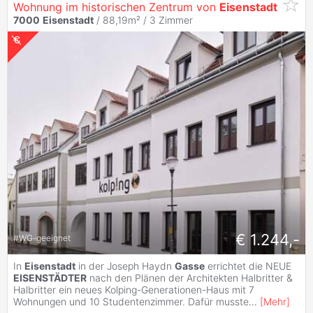
Wohnung im historischen Zentrum von
Eisenstadt
7000
Eisenstadt
/ 88,19m² /
3 Zimmer
€ 1.244,-
#
WG-geeignet
In
Eisenstadt
in der Joseph Haydn
Gasse
errichtet die NEUE
EISENSTÄDTER
nach den Plänen der Architekten Halbritter &
Halbritter ein neues Kolping-Generationen-Haus mit 7
Wohnungen und 10 Studentenzimmer. Dafür musste
...
[
Mehr
]