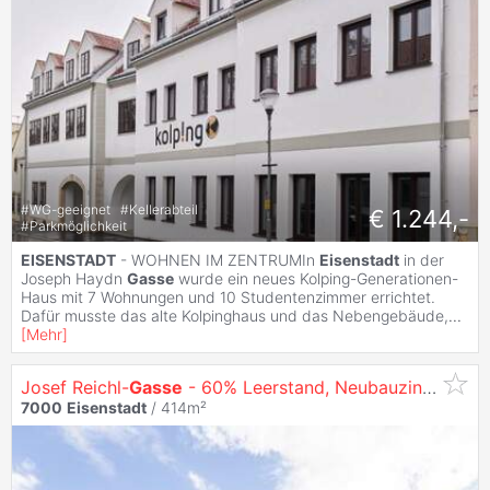
#
WG-geeignet
#
Kellerabteil
€ 1.244,-
#
Parkmöglichkeit
EISENSTADT
- WOHNEN IM ZENTRUMIn
Eisenstadt
in der
Joseph Haydn
Gasse
wurde ein neues Kolping-Generationen-
Haus mit 7 Wohnungen und 10 Studentenzimmer errichtet.
Dafür musste das alte Kolpinghaus und das Nebengebäude,
...
[
Mehr
]
Josef Reichl-
Gasse
- 60% Leerstand, Neubauzinshaus in Zentrumslage
7000
Eisenstadt
/ 414m²