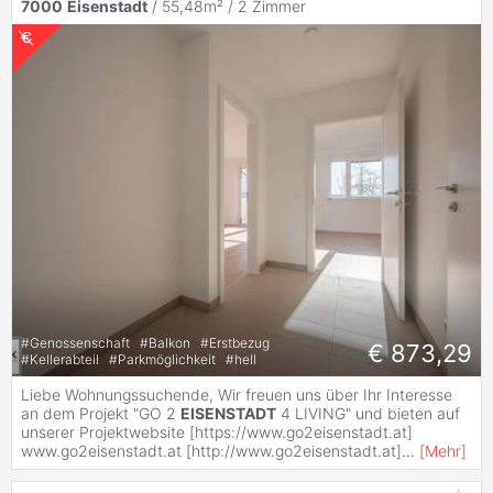
7000
Eisenstadt
/ 55,48m² /
2 Zimmer
#
Genossenschaft
#
Balkon
#
Erstbezug
€ 873,29
#
Kellerabteil
#
Parkmöglichkeit
#
hell
Liebe Wohnungssuchende, Wir freuen uns über Ihr Interesse
an dem Projekt "GO 2
EISENSTADT
4 LIVING" und bieten auf
unserer Projektwebsite [https://www.go2eisenstadt.at]
www.go2eisenstadt.at [http://www.go2eisenstadt.at]
...
[
Mehr
]