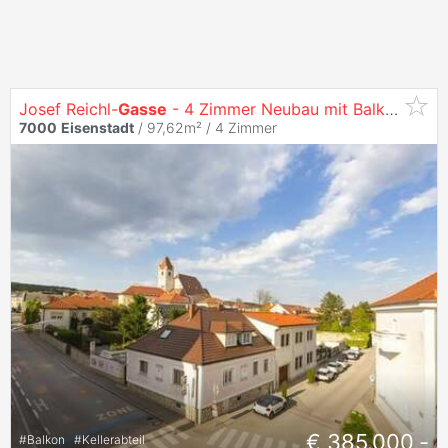
Josef Reichl-
Gasse
- 4 Zimmer Neubau mit Balkon in Zentrumslage
7000
Eisenstadt
/ 97,62m² /
4 Zimmer
€ 385.000,-
#
Balkon
#
Kellerabteil