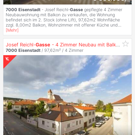
7000
Eisenstadt
- Josef Reichl-
Gasse
gepflegte 4 Zimmer
Neubauwohnung mit Balkon zu verkaufen, die Wohnung
befindet sich im 2. Stock (ohne Lift), 97,62m2 Wohnfläche
zzgl. 8,00m2 Balkon, Wohnzimmer mit offener Küche und
...
[
Mehr
]
Josef Reichl-
Gasse
- 4 Zimmer Neubau mit Balkon in Zentrumslage
7000
Eisenstadt
/ 97,62m² /
4 Zimmer