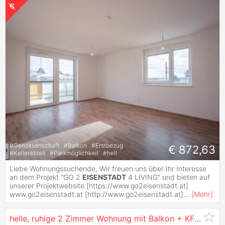
#
Genossenschaft
#
Balkon
#
Erstbezug
€ 872,63
#
Kellerabteil
#
Parkmöglichkeit
#
hell
Liebe Wohnungssuchende, Wir freuen uns über Ihr Interesse
an dem Projekt "GO 2
EISENSTADT
4 LIVING" und bieten auf
unserer Projektwebsite [https://www.go2eisenstadt.at]
www.go2eisenstadt.at [http://www.go2eisenstadt.at]
...
[
Mehr
]
helle, ruhige 2 Zimmer Wohnung mit Balkon + KFZ-Stellplatz - ERSTBEZUG IN