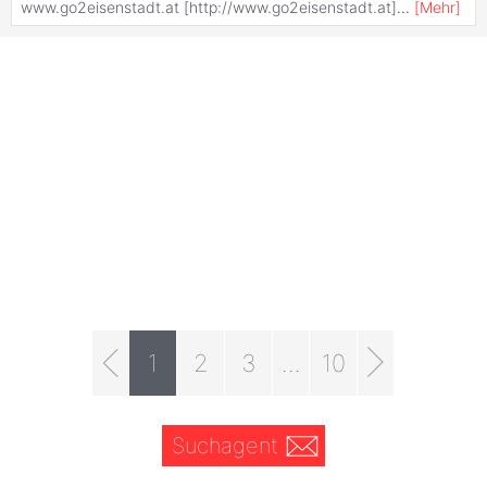
www.go2eisenstadt.at [http://www.go2eisenstadt.at]
...
[
Mehr
]
1
2
3
...
10
Suchagent