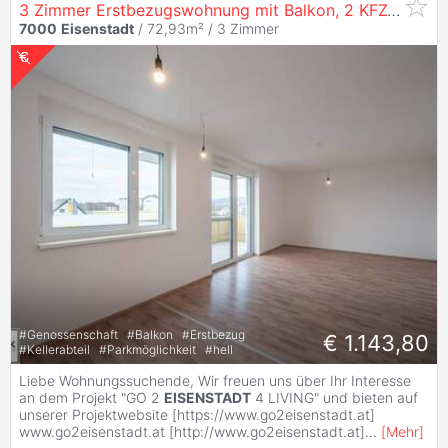
3 Zimmer Erstbezugswohnung mit Balkon, 2 KFZ-Stellplätzen - jetzt zu mieten, später zu kaufen (
7000
Eisenstadt
/ 72,93m² /
3 Zimmer
#
Genossenschaft
#
Balkon
#
Erstbezug
€ 1.143,80
#
Kellerabteil
#
Parkmöglichkeit
#
hell
Liebe Wohnungssuchende, Wir freuen uns über Ihr Interesse
an dem Projekt "GO 2
EISENSTADT
4 LIVING" und bieten auf
unserer Projektwebsite [https://www.go2eisenstadt.at]
www.go2eisenstadt.at [http://www.go2eisenstadt.at]
...
[
Mehr
]