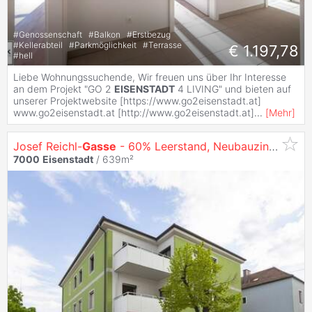
#
Genossenschaft
#
Balkon
#
Erstbezug
#
Kellerabteil
#
Parkmöglichkeit
#
Terrasse
€ 1.197,78
#
hell
Liebe Wohnungssuchende, Wir freuen uns über Ihr Interesse
an dem Projekt "GO 2
EISENSTADT
4 LIVING" und bieten auf
unserer Projektwebsite [https://www.go2eisenstadt.at]
www.go2eisenstadt.at [http://www.go2eisenstadt.at]
...
[
Mehr
]
Josef Reichl-
Gasse
- 60% Leerstand, Neubauzinshaus in Zentrumslage
7000
Eisenstadt
/ 639m²