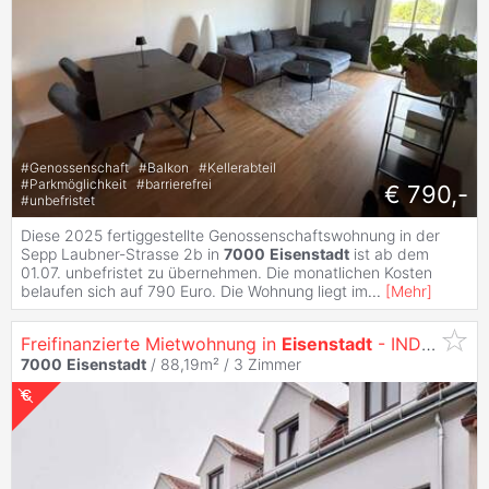
#
Genossenschaft
#
Balkon
#
Kellerabteil
#
Parkmöglichkeit
#
barrierefrei
€ 790,-
#
unbefristet
Diese 2025 fertiggestellte Genossenschaftswohnung in der
Sepp Laubner-Strasse 2b in
7000
Eisenstadt
ist ab dem
01.07. unbefristet zu übernehmen. Die monatlichen Kosten
belaufen sich auf 790 Euro. Die Wohnung liegt im
...
[
Mehr
]
Freifinanzierte Mietwohnung in
Eisenstadt
- INDIVIDUELLE fINANZIERUNG MÖGLICH
7000
Eisenstadt
/ 88,19m² /
3 Zimmer