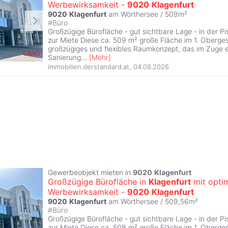
Werbewirksamkeit -
9020
Klagenfurt
9020
Klagenfurt
am Wörthersee / 509m²
#
Büro
Großzügige Bürofläche - gut sichtbare Lage - in der Pi
zur Miete Diese ca. 509 m² große Fläche im 1. Oberges
großzügiges und flexibles Raumkonzept, das im Zuge e
Sanierung
...
[
Mehr
]
immobilien.derstandard.at
,
04.08.2026
Gewerbeobjekt mieten in
9020
Klagenfurt
Großzügige Bürofläche in
Klagenfurt
mit opti
Werbewirksamkeit -
9020
Klagenfurt
9020
Klagenfurt
am Wörthersee / 509,56m²
#
Büro
Großzügige Bürofläche - gut sichtbare Lage - in der Pi
zur Miete Diese ca. 509 m² große Fläche im 1. Oberges