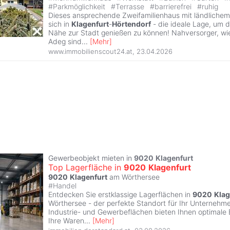
#
Parkmöglichkeit
#
Terrasse
#
barrierefrei
#
ruhig
Dieses ansprechende Zweifamilienhaus mit ländliche
sich in
Klagenfurt
-
Hörtendorf
- die ideale Lage, um d
Nähe zur Stadt genießen zu können! Nahversorger, wi
Adeg sind
...
[
Mehr
]
www.immobilienscout24.at
,
23.04.2026
Gewerbeobjekt mieten in
9020
Klagenfurt
Top Lagerfläche in
9020
Klagenfurt
9020
Klagenfurt
am Wörthersee
#
Handel
Entdecken Sie erstklassige Lagerflächen in
9020
Klag
Wörthersee - der perfekte Standort für Ihr Unternehmen
Industrie- und Gewerbeflächen bieten Ihnen optimale
Ihre Waren
...
[
Mehr
]