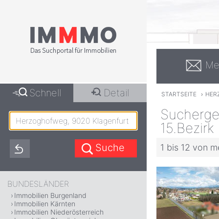
Me
Schnell
Detail
STARTSEITE
›
HER
Sucherge
15.Bezirk
1 bis 12 von m
BUNDESLÄNDER
Immobilien Burgenland
Immobilien Kärnten
Immobilien Niederösterreich