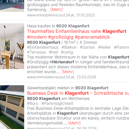
großzügiges und flexibles Raumkonzept, das im Zuge e
Sanierung
...
[
Mehr
]
www.immobilienscout24.at
,
01.10.2025
Haus kaufen in
9020
Klagenfurt
Traumhaftes Einfamilienhaus nahe
Klagenfurt
#modern #großzügig #panoramablick
9020
Klagenfurt
/ 167m² /
4 Zimmer
#
Einfamilienhaus
#
Balkon
#
Garten
#
Keller
#
Parkmö
#
Terrasse
#
hell
#
ruhig
Top moderner Wohntraum in der Nähe von
Klagenfurt
#Großzügig #
Hörtendorf
In ruhiger und familienfreund
präsentiert sich dieses moderne Einfamilienhaus, das
errichtet wurde.
...
[
Mehr
]
www.immobilienscout24.at
,
13.03.2026
Gewerbeobjekt mieten in
9020
Klagenfurt
Business Desk in
Klagenfurt
– Schreibtische z
9020
Klagenfurt
am Wörthersee
#
Büro
#
Parkmöglichkeit
Fixe Business-Desk-Arbeitsplätze in zentraler Lage Di
Arbeitsplätze in
Klagenfurt
überzeugen durch eine zen
überschaubare Struktur und ein klares, einfach nutzba
Vermietungsmodell.
...
[
Mehr
]
www.immobilienscout24.at
,
06.08.2026