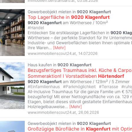
immobilien.derstandard.at
,
03.08.2026
Gewerbeobjekt mieten in
9020
Klagenfurt
Top Lagerfläche in
9020
Klagenfurt
9020
Klagenfurt
am Wörthersee / 100m²
#
Handel
Entdecken Sie erstklassige Lagerflächen in
9020
Klag
Wörthersee – der perfekte Standort für Ihr Unternehmen
Industrie- und Gewerbeflächen bieten Ihnen optimale
Ihre Waren
...
[
Mehr
]
www.immobilienscout24.at
,
14.07.2026
Haus kaufen in
9020
Klagenfurt
Bezugsfertiges Traumhaus inkl. Küche & Carpo
Sommeraktion! I Vorstadtleben
Hörtendorf
9020
Klagenfurt
am Wörthersee / 129m² /
5 Zimmer
#
Einfamilienhaus
#
Parkmöglichkeit
#
Terrasse
#
ruhi
All-inclusive Traumhaus für die ganze Familie um € 57
bezugsfertig! Mit einer Nettogrundfläche von ca. 129 m
Etagen, bietet dieses stilvoll gestaltete Einfamilienhau
Holzriegelbauweise
...
[
Mehr
]
www.immobilienscout24.at
,
26.06.2026
Gewerbeobjekt mieten in
9020
Klagenfurt
Großzügige Bürofläche in
Klagenfurt
mit Opti