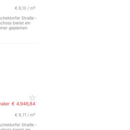
€ 8,10 / m²
ZurÃ
scheldorfer Straße -
choss bietet ein
iner geplanten
maler
€ 4.946,84
€ 9,71 / m²
scheldorfer Straße -
choss bietet ein