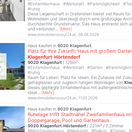
#
Einfamilienhaus
#
Werkstatt
#
Parkmöglichkeit
#
Te
#
ruhig
Diese Liegenschaft in Grafenstein bietet viel Raum für 
Wohnideen und überzeugt durch eine großzügige Archi
durchdachte Grundstruktur. Das Haus erstreckt sich 
und verbindet
...
[
Mehr
]
www.immobilienscout24.at
,
06.06.2026
Haus kaufen in
9020
Klagenfurt
Platz für Ihre Zukunft: Haus mit großem Garten
Klagenfurt
-
Hörtendorf
9020
Klagenfurt
/ 129m²
#
Einfamilienhaus
#
Werkstatt
#
Garten
#
Parkmöglich
#
ruhig
Raum für Leben. Platz für Ideen. Ein Zuhause mit Zukun
gefragtesten und zugleich ruhigen Wohnlagen von
Kla
dieses gepflegte Einfamilienhaus mit außergewöhnlic
ideal
...
[
Mehr
]
www.immobilienscout24.at
,
11.05.2026
Haus kaufen in
9020
Klagenfurt
Ruhelage trifft Stadtnähe! Zweifamilienhaus mi
Doppelgarage, Pool und Gartenhaus
9020
Klagenfurt
-
Hörtendorf
/ 221m² /
7 Zimmer
#
Mehrfamilienhaus
#
Werkstatt
#
Balkon
#
Garten
#