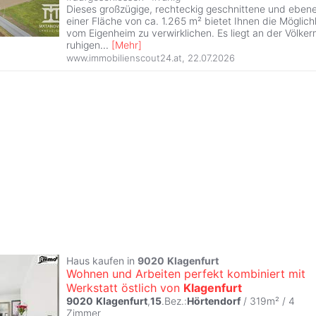
Dieses großzügige, rechteckig geschnittene und eben
einer Fläche von ca. 1.265 m² bietet Ihnen die Möglich
vom Eigenheim zu verwirklichen. Es liegt an der Völke
ruhigen
...
[
Mehr
]
www.immobilienscout24.at
,
22.07.2026
Haus kaufen in
9020
Klagenfurt
Wohnen und Arbeiten perfekt kombiniert mit
Werkstatt östlich von
Klagenfurt
9020
Klagenfurt
,
15
.Bez.:
Hörtendorf
/ 319m² /
4
Zimmer