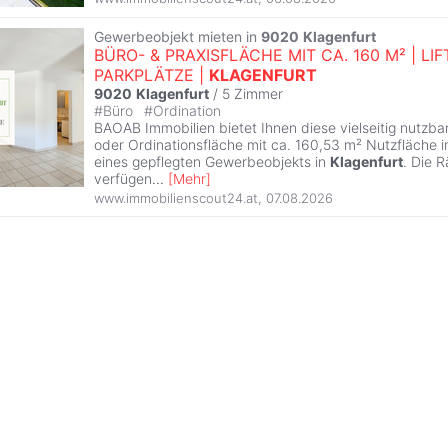
Gewerbeobjekt mieten in
9020
Klagenfurt
BÜRO- & PRAXISFLÄCHE MIT CA. 160 M² | LIFT
PARKPLÄTZE |
KLAGENFURT
9020
Klagenfurt
/
5 Zimmer
#
Büro
#
Ordination
BAOAB Immobilien bietet Ihnen diese vielseitig nutzbar
oder Ordinationsfläche mit ca. 160,53 m² Nutzfläche
eines gepflegten Gewerbeobjekts in
Klagenfurt
. Die 
verfügen
...
[
Mehr
]
www.immobilienscout24.at
,
07.08.2026