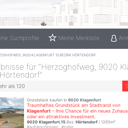
ine Suchprofile
Meine Merkliste
An
ZOGHOFWEG, 9020 KLAGENFURT 15.BEZIRK HÖRTENDORF
bnisse für "Herzoghofweg, 9020 Kl
 Hörtendorf"
S
ehr als 120
Grundstück kaufen in
9020
Klagenfurt
Traumhaftes Grundstück am Stadtrand von
Klagenfurt
– Ihre Chance für ein neues Zuhaus
oder ein attraktives Investment.
9020
Klagenfurt
,
15
.Bez.:
Hörtendorf
/ 1265m²
#
aufgeschlossen
#
ruhig