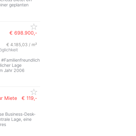
iner geplanten
€ 698.900,-
€ 4.185,03 / m²
glichkeit
#Familienfreundlich
licher Lage
 im Jahr 2006
ur Miete
€ 119,-
ese Business-Desk-
trale Lage, eine
res