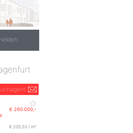
melden
agenfurt
uchagent
€ 260.000,-
e
€ 205,53 / m²