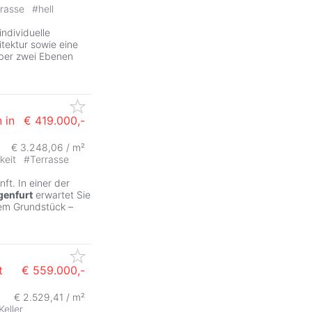
rrasse
#
hell
individuelle
tektur sowie eine
über zwei Ebenen
 in
€ 419.000,-
€ 3.248,06 / m²
keit
#
Terrasse
ft. In einer der
genfurt
erwartet Sie
hem Grundstück –
t
€ 559.000,-
€ 2.529,41 / m²
Keller