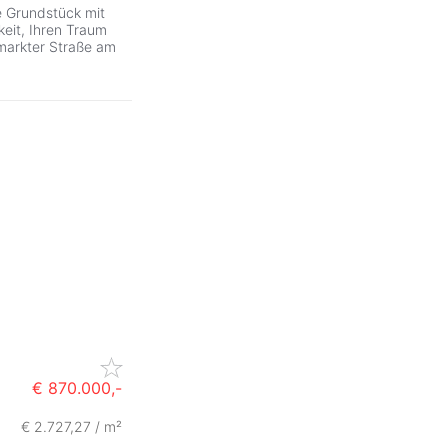
e Grundstück mit
keit, Ihren Traum
rmarkter Straße am
€ 870.000,-
€ 2.727,27 / m²