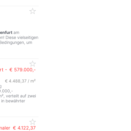
enfurt
am
! Diese vielseitigen
 Bedingungen, um
rt -
€ 579.000,-
€ 4.488,37 / m²
g
9.000,-
², verteilt auf zwei
s in bewährter
maler
€ 4.122,37