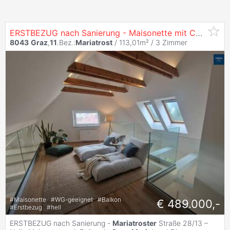
ERSTBEZUG nach Sanierung - Maisonette mit Charme und Komfort – Perfekt für jedes Zuhause in
8043
Graz
,
11
.Bez.:
Mariatrost
/ 113,01m² /
3 Zimmer
#
Maisonette
#
WG-geeignet
#
Balkon
€ 489.000,-
#
Erstbezug
#
hell
ERSTBEZUG nach Sanierung -
Mariatroster
Straße 28/13 –