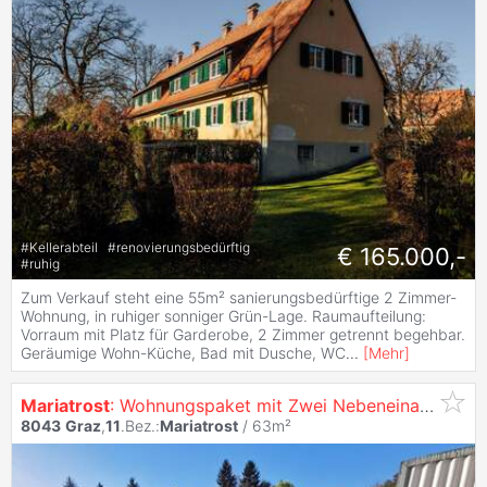
#
Kellerabteil
#
renovierungsbedürftig
€ 165.000,-
#
ruhig
Zum Verkauf steht eine 55m² sanierungsbedürftige 2 Zimmer-
Wohnung, in ruhiger sonniger Grün-Lage. Raumaufteilung:
Vorraum mit Platz für Garderobe, 2 Zimmer getrennt begehbar.
Geräumige Wohn-Küche, Bad mit Dusche, WC
...
[
Mehr
]
Mariatrost
: Wohnungspaket mit Zwei Nebeneinanderliegenden Kleinwohnungen Nähe Hilmteich!
8043
Graz
,
11
.Bez.:
Mariatrost
/ 63m²