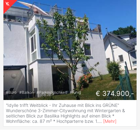
€ 374.900,-
#
Büro
#
Balkon
#
Parkmöglichkeit
#
ruhig
"Idylle trifft Weitblick - Ihr Zuhause mit Blick ins GRÜNE"
Wunderschöne 3-Zimmer-Citywohnung mit Wintergarten &
seitlichen Blick zur Basilika Highlights auf einen Blick *
Wohnfläche: ca. 87 m² * Hochparterre bzw. 1.
...
[
Mehr
]