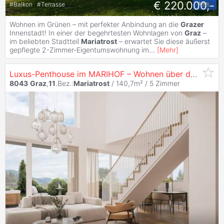
€ 220.000,-
#
Balkon
#
Terrasse
Wohnen im Grünen – mit perfekter Anbindung an die
Grazer
Innenstadt! In einer der begehrtesten Wohnlagen von
Graz
–
im beliebten Stadtteil
Mariatrost
– erwartet Sie diese äußerst
gepflegte 2-Zimmer-Eigentumswohnung im
...
[
Mehr
]
Luxus-Penthouse im MARIHOF – Wohnen über den Dächern von
8043
Graz
,
11
.Bez.:
Mariatrost
/ 140,7m² /
5 Zimmer