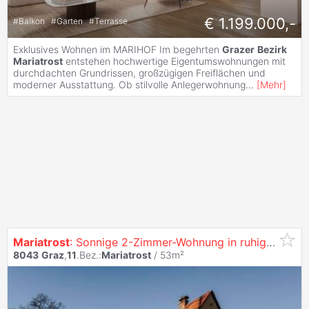
€ 1.199.000,-
#
Balkon
#
Garten
#
Terrasse
Exklusives Wohnen im MARIHOF Im begehrten
Grazer
Bezirk
Mariatrost
entstehen hochwertige Eigentumswohnungen mit
durchdachten Grundrissen, großzügigen Freiflächen und
moderner Ausstattung. Ob stilvolle Anlegerwohnung
...
[
Mehr
]
Mariatrost
: Sonnige 2-Zimmer-Wohnung in ruhiger Lage mit Sanierungspotenzial
8043
Graz
,
11
.Bez.:
Mariatrost
/ 53m²