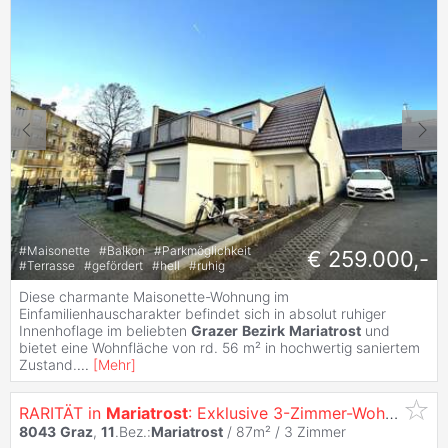
#
Maisonette
#
Balkon
#
Parkmöglichkeit
€ 259.000,-
#
Terrasse
#
gefördert
#
hell
#
ruhig
Diese charmante Maisonette-Wohnung im
Einfamilienhauscharakter befindet sich in absolut ruhiger
Innenhoflage im beliebten
Grazer
Bezirk
Mariatrost
und
bietet eine Wohnfläche von rd. 56 m² in hochwertig saniertem
Zustand.
...
[
Mehr
]
RARITÄT in
Mariatrost
: Exklusive 3-Zimmer-Wohnung mit Wintergarten, unverbaubarem Grünblick & seitlichem Blick zur Basilika! Besichtigungsmöglichke...
8043
Graz
,
11
.Bez.:
Mariatrost
/ 87m² /
3 Zimmer