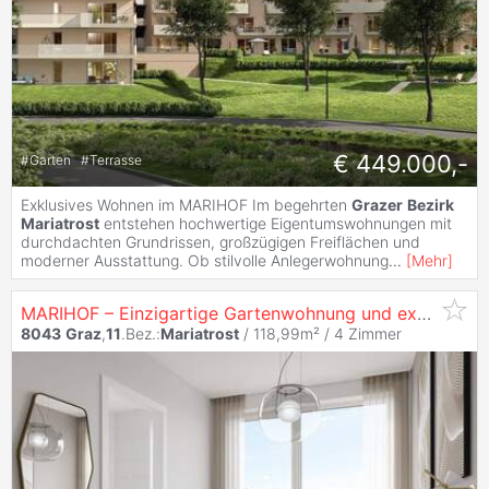
€ 449.000,-
#
Garten
#
Terrasse
Exklusives Wohnen im MARIHOF Im begehrten
Grazer
Bezirk
Mariatrost
entstehen hochwertige Eigentumswohnungen mit
durchdachten Grundrissen, großzügigen Freiflächen und
moderner Ausstattung. Ob stilvolle Anlegerwohnung
...
[
Mehr
]
MARIHOF – Einzigartige Gartenwohnung und exzellente Lebensqualität in
8043
Graz
,
11
.Bez.:
Mariatrost
/ 118,99m² /
4 Zimmer