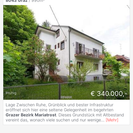
8043
Graz
/ 990m²
€ 340.000,-
#
ruhig
Lage Zwischen Ruhe, Grünblick und bester Infrastruktur
eröffnet sich hier eine seltene Gelegenheit im begehrten
Grazer
Bezirk
Mariatrost
. Dieses Grundstück mit Altbestand
vereint das, wonach viele suchen und nur wenige
...
[
Mehr
]