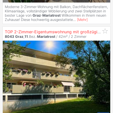
Moderne 3-Zimmer-Wohnung mit Balkon, Dachflächenfenstern,
Klimaanlage, vollständiger Möblierung und zwei Stellplätzen in
bester Lage von
Graz
-
Mariatrost
Willkommen in Ihrem neuen
Zuhause! Diese hochwertig ausgestattete
...
[
Mehr
]
TOP 2-Zimmer-Eigentumswohnung mit großzügiger Terrasse in sehr guter Lage von
8043
Graz
,
11
.Bez.:
Mariatrost
/ 42m² /
2 Zimmer