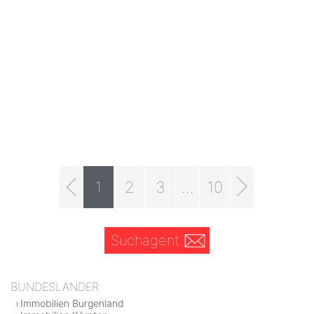
1
2
3
...
10
Suchagent
BUNDESLÄNDER
Immobilien Burgenland