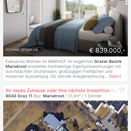
€ 839.000,-
#
Garten
#
Terrasse
Exklusives Wohnen im MARIHOF Im begehrten
Grazer
Bezirk
Mariatrost
entstehen hochwertige Eigentumswohnungen mit
durchdachten Grundrissen, großzügigen Freiflächen und
moderner Ausstattung. Ob stilvolle Anlegerwohnung
...
[
Mehr
]
Ihr neues Zuhause oder Ihre nächste Investition – 1-Zimmer-Wohnung in
8043
Graz
,
11
.Bez.:
Mariatrost
/ 31,5m² /
1 Zimmer