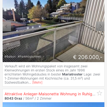
€ 206.000,-
#
Balkon
#
Parkmöglichkeit
Verkauft wird ein Wohnungspaket von insgesamt zwei
Kleinwohnungen im ersten Stock eines im Jahr 1996
errichteten Wohngebäudes in bester
Mariatroster
Lage: zwei
1-Zimmer-Wohnungen mit Kochnische (ca. 31,5 m²) und
Südwestbalkon
...
[
Mehr
]
Attraktive Anleger-Maisonette Wohnung in Ruhiger Innenhoflage mit Langfristigem Ertrag -
8043
Graz
/ 56m² /
2 Zimmer