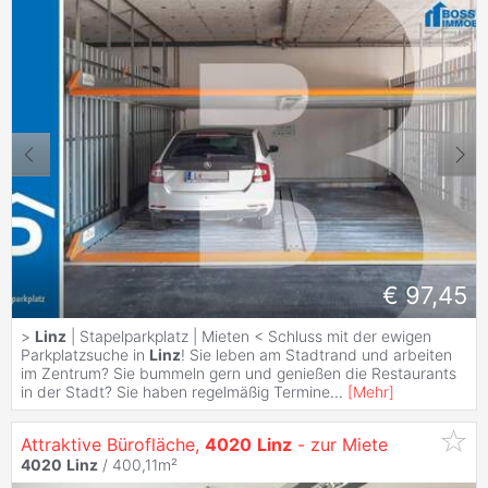
€ 97,45
>
Linz
| Stapelparkplatz | Mieten < Schluss mit der ewigen
Parkplatzsuche in
Linz
! Sie leben am Stadtrand und arbeiten
im Zentrum? Sie bummeln gern und genießen die Restaurants
in der Stadt? Sie haben regelmäßig Termine
...
[
Mehr
]
Attraktive Bürofläche,
4020
Linz
- zur Miete
4020
Linz
/ 400,11m²