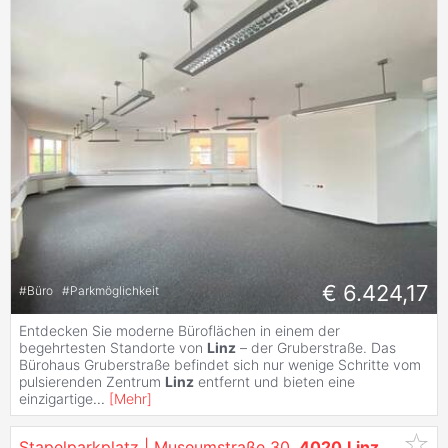
€ 6.424,17
#
Büro
#
Parkmöglichkeit
Entdecken Sie moderne Büroflächen in einem der
begehrtesten Standorte von
Linz
– der Gruberstraße. Das
Bürohaus Gruberstraße befindet sich nur wenige Schritte vom
pulsierenden Zentrum
Linz
entfernt und bieten eine
einzigartige
...
[
Mehr
]
Stapelparkplatz | Museumstraße 30,
4020
Linz