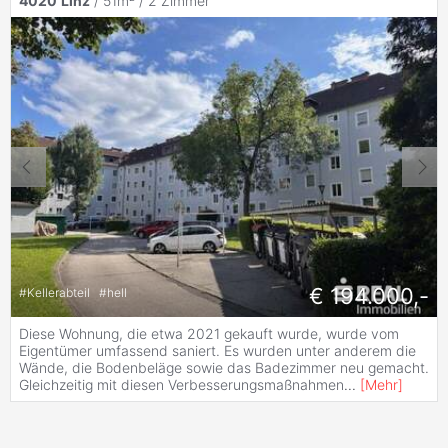
4020
Linz
/ 51m² /
2 Zimmer
€ 194.000,-
#
Kellerabteil
#
hell
Diese Wohnung, die etwa 2021 gekauft wurde, wurde vom
Eigentümer umfassend saniert. Es wurden unter anderem die
Wände, die Bodenbeläge sowie das Badezimmer neu gemacht.
Gleichzeitig mit diesen Verbesserungsmaßnahmen
...
[
Mehr
]