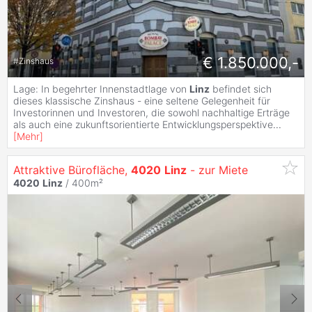
€ 1.850.000,-
#
Zinshaus
Lage: In begehrter Innenstadtlage von
Linz
befindet sich
dieses klassische Zinshaus - eine seltene Gelegenheit für
Investorinnen und Investoren, die sowohl nachhaltige Erträge
als auch eine zukunftsorientierte Entwicklungsperspektive
...
[
Mehr
]
Attraktive Bürofläche,
4020
Linz
- zur Miete
4020
Linz
/ 400m²