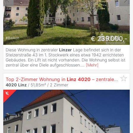
€ 239.000,-
#
Balkon
Diese Wohnung in zentraler
Linzer
Lage befindet sich in der
Stelzerstraße 43 im 1. Stockwerk eines etwa 1942 errichteten
Gebäudes. Ein Lift ist nicht vorhanden. Die Wohnung selbst ist
zentral über eine Diele aufgeschlossen.
...
[
Mehr
]
Top 2-Zimmer Wohnung in
Linz
4020
– zentrale Lage
4020
Linz
/ 51,85m² /
2 Zimmer