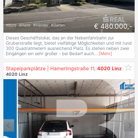
€ 480.000,-
#
Büro
#
Halle
#
Handel
#
Garten
Dieses Geschäftslokal, das an der Nebenfahrbahn zur
Gruberstraße liegt, bietet vielfältige Möglichkeiten und mit rund
300 Quadratmetern ausreichend Platz. Es stehen neben zwei
Eingängen ein sehr großer - bei Bedarf auch
...
[
Mehr
]
Stapelparkplätze | Hamerlingstraße 11,
4020
Linz
4020
Linz