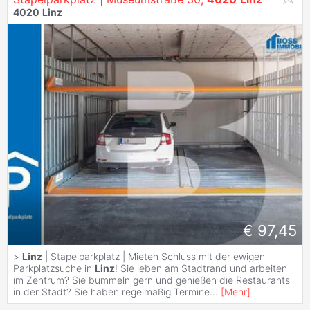
4020
Linz
€ 97,45
>
Linz
| Stapelparkplatz | Mieten Schluss mit der ewigen
Parkplatzsuche in
Linz
! Sie leben am Stadtrand und arbeiten
im Zentrum? Sie bummeln gern und genießen die Restaurants
in der Stadt? Sie haben regelmäßig Termine
...
[
Mehr
]