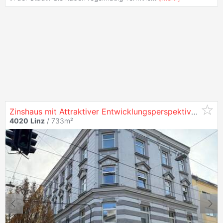
Zinshaus mit Attraktiver Entwicklungsperspektive in
40
4020
Linz
/ 733m²