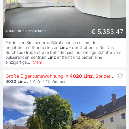
€ 5.353,47
#
Büro
#
Parkmöglichkeit
Entdecken Sie moderne Büroflächen in einem der
begehrtesten Standorte von
Linz
- der Gruberstraße. Das
Bürohaus Gruberstraße befindet sich nur wenige Schritte vom
pulsierenden Zentrum
Linz
entfernt und bieten eine
einzigartige
...
[
Mehr
]
Große Eigentumswohnung in
4020
Linz
, Stelzerstraße 43 Top 4
4020
Linz
/ 101,2m² /
5 Zimmer