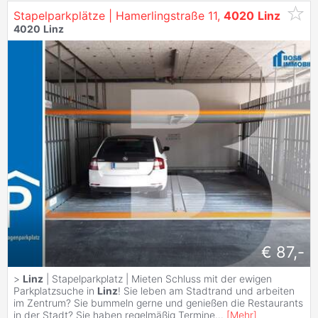
Stapelparkplätze | Hamerlingstraße 11,
4020
Linz
4020
Linz
€ 87,-
>
Linz
| Stapelparkplatz | Mieten Schluss mit der ewigen
Parkplatzsuche in
Linz
! Sie leben am Stadtrand und arbeiten
im Zentrum? Sie bummeln gerne und genießen die Restaurants
in der Stadt? Sie haben regelmäßig Termine
...
[
Mehr
]