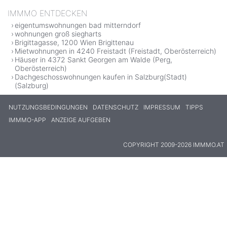
IMMMO ENTDECKEN
eigentumswohnungen bad mitterndorf
wohnungen groß siegharts
Brigittagasse, 1200 Wien Brigittenau
Mietwohnungen in 4240 Freistadt (Freistadt, Oberösterreich)
Häuser in 4372 Sankt Georgen am Walde (Perg,
Oberösterreich)
Dachgeschosswohnungen kaufen in Salzburg(Stadt)
(Salzburg)
NUTZUNGSBEDINGUNGEN
DATENSCHUTZ
IMPRESSUM
TIPPS
IMMMO-APP
ANZEIGE AUFGEBEN
COPYRIGHT 2009-2026 IMMMO.AT