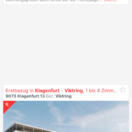
Erstbezug in
Klagenfurt
-
Viktring
, 1 bis 4 Zimmer Wohnungen - Siehe: Https:/Vitrino.At/
9073
Klagenfurt
,
13
.Bez.:
Viktring