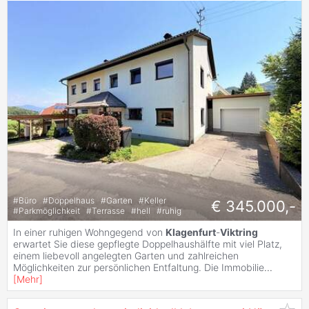
#
Büro
#
Doppelhaus
#
Garten
#
Keller
€ 345.000,-
#
Parkmöglichkeit
#
Terrasse
#
hell
#
ruhig
In einer ruhigen Wohngegend von
Klagenfurt
-
Viktring
erwartet Sie diese gepflegte Doppelhaushälfte mit viel Platz,
einem liebevoll angelegten Garten und zahlreichen
Möglichkeiten zur persönlichen Entfaltung. Die Immobilie
...
[
Mehr
]