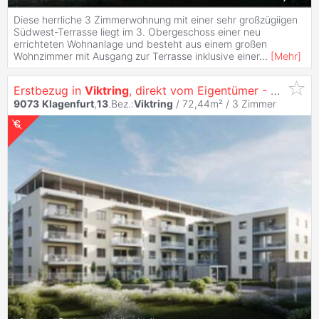
Diese herrliche 3 Zimmerwohnung mit einer sehr großzügiigen
Südwest-Terrasse liegt im 3. Obergeschoss einer neu
errichteten Wohnanlage und besteht aus einem großen
Wohnzimmer mit Ausgang zur Terrasse inklusive einer
...
[
Mehr
]
Erstbezug in
Viktring
, direkt vom Eigentümer - Familientraum 3 Zimmer Wohnung mit Küche
9073
Klagenfurt
,
13
.Bez.:
Viktring
/ 72,44m² /
3 Zimmer