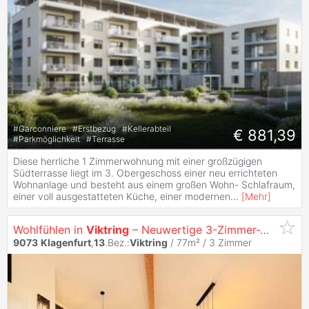
#
Garconniere
#
Erstbezug
#
Kellerabteil
€ 881,39
#
Parkmöglichkeit
#
Terrasse
Diese herrliche 1 Zimmerwohnung mit einer großzügigen
Südterrasse liegt im 3. Obergeschoss einer neu errichteten
Wohnanlage und besteht aus einem großen Wohn- Schlafraum,
einer voll ausgestatteten Küche, einer modernen
...
[
Mehr
]
Wohlfühlen in
Viktring
– Neuwertige 3-Zimmer-Wohnung mit hochwertiger Ausstattung
9073
Klagenfurt
,
13
.Bez.:
Viktring
/ 77m² /
3 Zimmer