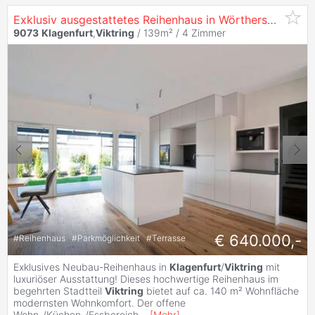
Exklusiv ausgestattetes Reihenhaus in Wörthersee-Nähe in
9073
Klagenfurt
,
Viktring
/ 139m² /
4 Zimmer
€ 640.000,-
#
Reihenhaus
#
Parkmöglichkeit
#
Terrasse
Exklusives Neubau-Reihenhaus in
Klagenfurt
/
Viktring
mit
luxuriöser Ausstattung! Dieses hochwertige Reihenhaus im
begehrten Stadtteil
Viktring
bietet auf ca. 140 m² Wohnfläche
modernsten Wohnkomfort. Der offene
Wohn-/Küchen-/Essbereich
...
[
Mehr
]