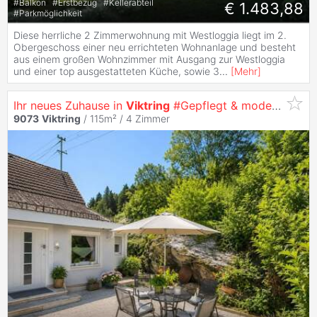
#
Balkon
#
Erstbezug
#
Kellerabteil
€ 1.483,88
#
Parkmöglichkeit
Diese herrliche 2 Zimmerwohnung mit Westloggia liegt im 2.
Obergeschoss einer neu errichteten Wohnanlage und besteht
aus einem großen Wohnzimmer mit Ausgang zur Westloggia
und einer top ausgestatteten Küche, sowie 3
...
[
Mehr
]
Ihr neues Zuhause in
Viktring
#Gepflegt & modernisiert
9073
Viktring
/ 115m² /
4 Zimmer