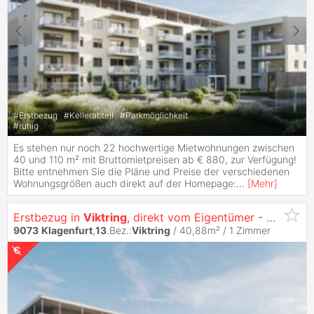
#
Erstbezug
#
Kellerabteil
#
Parkmöglichkeit
#
ruhig
Es stehen nur noch 22 hochwertige Mietwohnungen zwischen
40 und 110 m² mit Bruttomietpreisen ab € 880, zur Verfügung!
Bitte entnehmen Sie die Pläne und Preise der verschiedenen
Wohnungsgrößen auch direkt auf der Homepage:
...
[
Mehr
]
Erstbezug in
Viktring
, direkt vom Eigentümer - Singletraum - Garconniere mit Südterrasse und Küche
9073
Klagenfurt
,
13
.Bez.:
Viktring
/ 40,88m² /
1 Zimmer