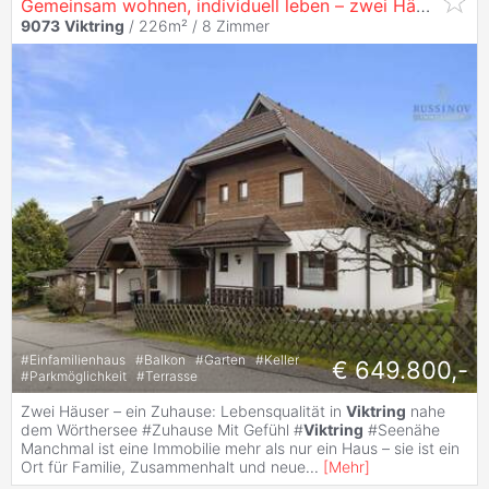
Gemeinsam wohnen, individuell leben – zwei Häuser in perfekter Lage #
9073
Viktring
/ 226m² /
8 Zimmer
#
Einfamilienhaus
#
Balkon
#
Garten
#
Keller
€ 649.800,-
#
Parkmöglichkeit
#
Terrasse
Zwei Häuser – ein Zuhause: Lebensqualität in
Viktring
nahe
dem Wörthersee #Zuhause Mit Gefühl #
Viktring
#Seenähe
Manchmal ist eine Immobilie mehr als nur ein Haus – sie ist ein
Ort für Familie, Zusammenhalt und neue
...
[
Mehr
]