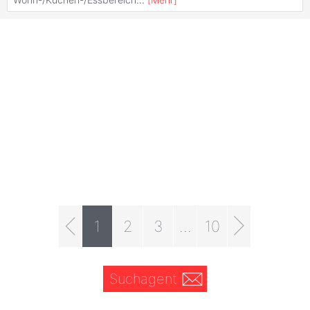
1
2
3
...
10
Suchagent