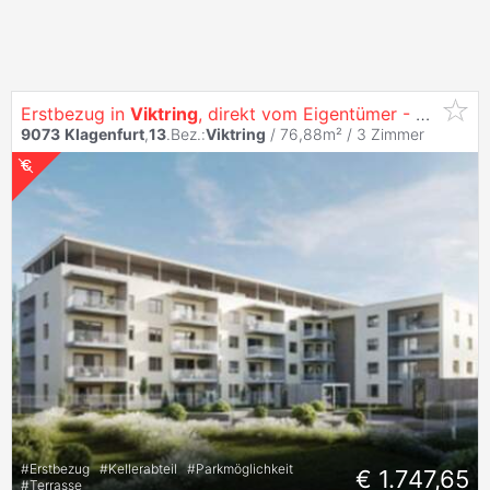
Erstbezug in
Viktring
, direkt vom Eigentümer - Herrliche 3 Zimmer Terrassen-Wohnung inkl. Küche
9073
Klagenfurt
,
13
.Bez.:
Viktring
/ 76,88m² /
3 Zimmer
#
Erstbezug
#
Kellerabteil
#
Parkmöglichkeit
€ 1.747,65
#
Terrasse