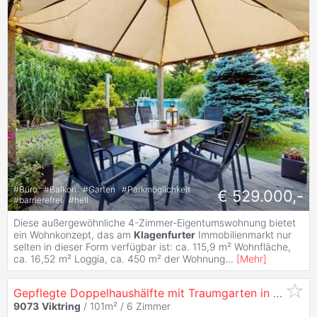
#
Büro
#
Balkon
#
Garten
#
Parkmöglichkeit
€ 529.000,-
#
barrierefrei
#
hell
Diese außergewöhnliche 4-Zimmer-Eigentumswohnung bietet
ein Wohnkonzept, das am
Klagenfurter
Immobilienmarkt nur
selten in dieser Form verfügbar ist: ca. 115,9 m² Wohnfläche,
ca. 16,52 m² Loggia, ca. 450 m² der Wohnung
...
[
Mehr
]
Gepflegte Doppelhaushälfte mit Traumgarten in ruhiger Lage von
9073
Viktring
/ 101m² /
6 Zimmer