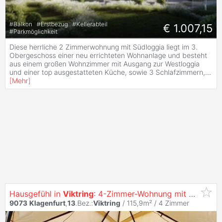
#
Balkon
#
Erstbezug
#
Kellerabteil
€ 1.007,15
#
Parkmöglichkeit
Diese herrliche 2 Zimmerwohnung mit Südloggia liegt im 3.
Obergeschoss einer neu errichteten Wohnanlage und besteht
aus einem großen Wohnzimmer mit Ausgang zur Westloggia
und einer top ausgestatteten Küche, sowie 3 Schlafzimmern,
...
[
Mehr
]
Hausgefühl in
Viktring
: 4-Zimmer-Wohnung mit ca. 450 m² Eigengarten, eigenem Pool & Tiefgarage inklusive
9073
Klagenfurt
,
13
.Bez.:
Viktring
/ 115,9m² /
4 Zimmer