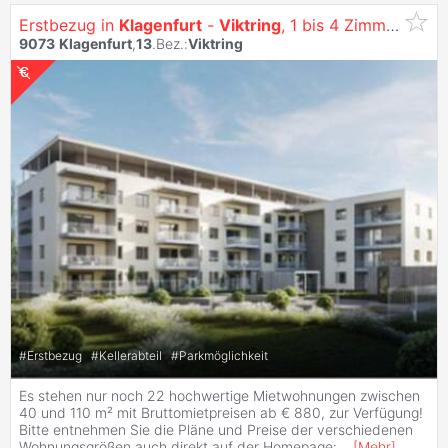
Erstbezug in
Klagenfurt
-
Viktring
, 1 bis 4 Zimmer Wohnungen - siehe: https://vitrino.at/
9073
Klagenfurt
,
13
.Bez.:
Viktring
#
Erstbezug
#
Kellerabteil
#
Parkmöglichkeit
Es stehen nur noch 22 hochwertige Mietwohnungen zwischen
40 und 110 m² mit Bruttomietpreisen ab € 880, zur Verfügung!
Bitte entnehmen Sie die Pläne und Preise der verschiedenen
Wohnungsgrößen auch direkt auf der Homepage:
...
[
Mehr
]