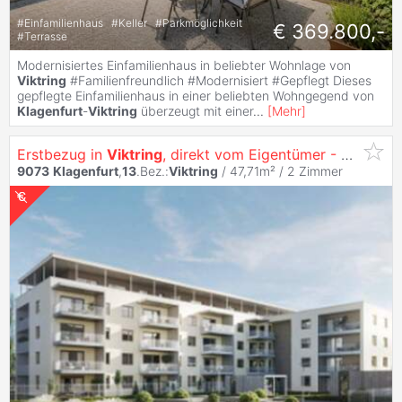
#
Einfamilienhaus
#
Keller
#
Parkmöglichkeit
€ 369.800,-
#
Terrasse
Modernisiertes Einfamilienhaus in beliebter Wohnlage von
Viktring
#Familienfreundlich #Modernisiert #Gepflegt Dieses
gepflegte Einfamilienhaus in einer beliebten Wohngegend von
Klagenfurt
-
Viktring
überzeugt mit einer
...
[
Mehr
]
Erstbezug in
Viktring
, direkt vom Eigentümer - Pärchenhit - sonnige 2 Zimmer Wohnung mit Küche
9073
Klagenfurt
,
13
.Bez.:
Viktring
/ 47,71m² /
2 Zimmer