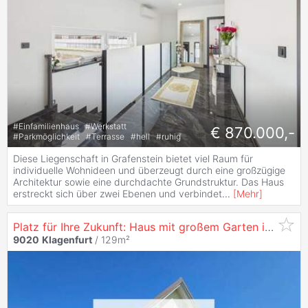
#
Einfamilienhaus
#
Werkstatt
€ 870.000,-
#
Parkmöglichkeit
#
Terrasse
#
hell
#
ruhig
Diese Liegenschaft in Grafenstein bietet viel Raum für
individuelle Wohnideen und überzeugt durch eine großzügige
Architektur sowie eine durchdachte Grundstruktur. Das Haus
erstreckt sich über zwei Ebenen und verbindet
...
[
Mehr
]
Platz für Ihre Zukunft: Haus mit großem Garten in
Klage
9020
Klagenfurt
/ 129m²