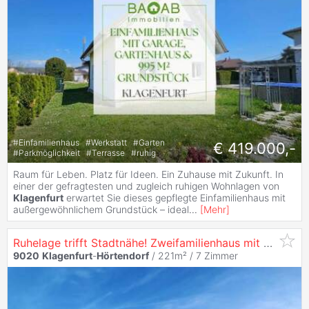
#
Einfamilienhaus
#
Werkstatt
#
Garten
€ 419.000,-
#
Parkmöglichkeit
#
Terrasse
#
ruhig
Raum für Leben. Platz für Ideen. Ein Zuhause mit Zukunft. In
einer der gefragtesten und zugleich ruhigen Wohnlagen von
Klagenfurt
erwartet Sie dieses gepflegte Einfamilienhaus mit
außergewöhnlichem Grundstück – ideal
...
[
Mehr
]
Ruhelage trifft Stadtnähe! Zweifamilienhaus mit Doppelgarage, Pool und Gartenhaus
9020
Klagenfurt
-
Hörtendorf
/ 221m² /
7 Zimmer