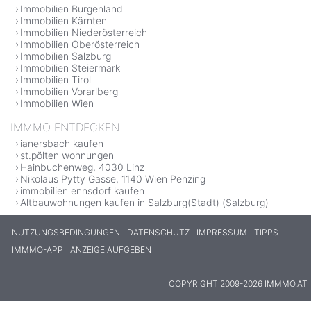
Immobilien Burgenland
Immobilien Kärnten
Immobilien Niederösterreich
Immobilien Oberösterreich
Immobilien Salzburg
Immobilien Steiermark
Immobilien Tirol
Immobilien Vorarlberg
Immobilien Wien
IMMMO ENTDECKEN
ianersbach kaufen
st.pölten wohnungen
Hainbuchenweg, 4030 Linz
Nikolaus Pytty Gasse, 1140 Wien Penzing
immobilien ennsdorf kaufen
Altbauwohnungen kaufen in Salzburg(Stadt) (Salzburg)
NUTZUNGSBEDINGUNGEN
DATENSCHUTZ
IMPRESSUM
TIPPS
IMMMO-APP
ANZEIGE AUFGEBEN
COPYRIGHT 2009-2026 IMMMO.AT