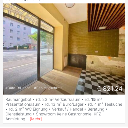
€ 821,24
#
Büro
#
Handel
#
Parkmöglichkeit
Raumangebot • rd. 23 m² Verkaufsraum • rd.
15
m²
Präsentationsraum • rd. 13 m² Büro/Lager • rd. 4 m² Teeküche
• rd. 2 m² WC Eignung • Verkauf / Handel • Beratung •
Dienstleistung • Showroom Keine Gastronomie! KFZ
Anmietung
...
[
Mehr
]