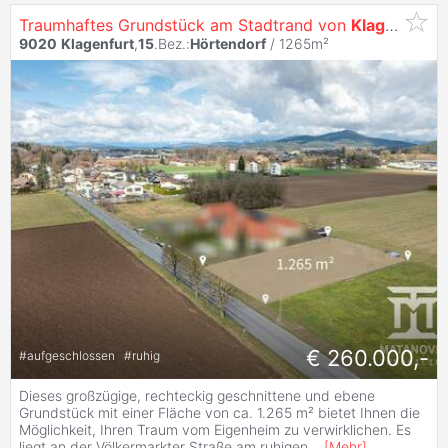
Traumhaftes Grundstück am Stadtrand von
Klagenfurt
–
9020
Klagenfurt
,
15
.Bez.:
Hörtendorf
/ 1265m²
€ 260.000,-
#
aufgeschlossen
#
ruhig
Dieses großzügige, rechteckig geschnittene und ebene
Grundstück mit einer Fläche von ca. 1.265 m² bietet Ihnen die
Möglichkeit, Ihren Traum vom Eigenheim zu verwirklichen. Es
liegt an der Völkermarkter Straße am ruhigen
...
[
Mehr
]