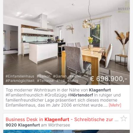
#
Einfamilienhaus
#
Balkon
#
Garten
#
Keller
€ 698.900,-
#
Parkmöglichkeit
#
Terrasse
#
hell
#
ruhig
Top moderner Wohntraum in der Nähe von
Klagenfurt
#Familienfreundlich #Großzügig #
Hörtendorf
In ruhiger und
familienfreundlicher Lage präsentiert sich dieses moderne
Einfamilienhaus, das im Jahr 2006 errichtet wurde.
...
[
Mehr
]
Business Desk in
Klagenfurt
- Schreibtische zur Miete
9020
Klagenfurt
am Wörthersee