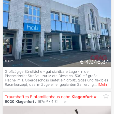
€ 4.946,84
#
Büro
Großzügige Bürofläche - gut sichtbare Lage - in der
Pischeldorfer Straße - zur Miete Diese ca. 509 m² große
Fläche im 1. Obergeschoss bietet ein großzügiges und flexibles
Raumkonzept, das im Zuge einer geplanten Sanierung
...
[
Mehr
]
Traumhaftes Einfamilienhaus nahe
Klagenfurt
#modern #großzügig #panoramablick
9020
Klagenfurt
/ 167m² /
4 Zimmer