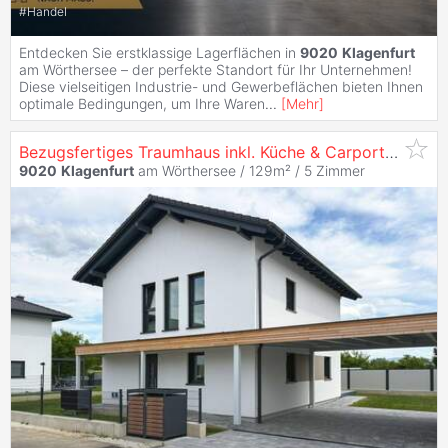
#
Handel
Entdecken Sie erstklassige Lagerflächen in
9020
Klagenfurt
am Wörthersee – der perfekte Standort für Ihr Unternehmen!
Diese vielseitigen Industrie- und Gewerbeflächen bieten Ihnen
optimale Bedingungen, um Ihre Waren
...
[
Mehr
]
Bezugsfertiges Traumhaus inkl. Küche & Carport - Sommeraktion! I Vorstadtleben
9020
Klagenfurt
am Wörthersee / 129m² /
5 Zimmer