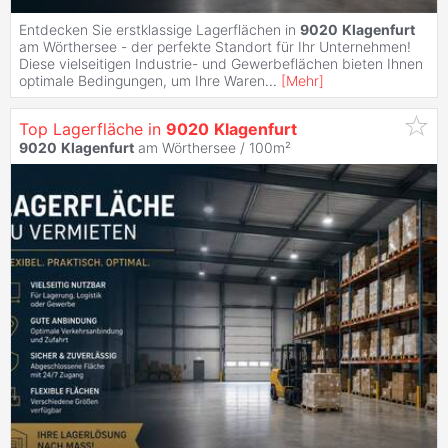
Entdecken Sie erstklassige Lagerflächen in
9020
Klagenfurt
am Wörthersee - der perfekte Standort für Ihr Unternehmen!
Diese vielseitigen Industrie- und Gewerbeflächen bieten Ihnen
optimale Bedingungen, um Ihre Waren
...
[
Mehr
]
Top Lagerfläche in
9020
Klagenfurt
9020
Klagenfurt
am Wörthersee / 100m²