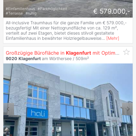
#
Einfamilienhaus
#
Parkmöglichkeit
€ 579.000,-
#
Terrasse
#
ruhig
All-inclusive Traumhaus für die ganze Familie um € 579.000,-
bezugsfertig! Mit einer Nettogrundfläche von ca. 129 m²,
verteilt auf zwei Etagen, bietet dieses stilvoll gestaltete
Einfamilienhaus in bewährter Holzriegelbauweise
...
[
Mehr
]
Großzügige Bürofläche in
Klagenfurt
mit Optimaler Werbewirksamkeit -
9020
Klagenfurt
am Wörthersee / 509m²