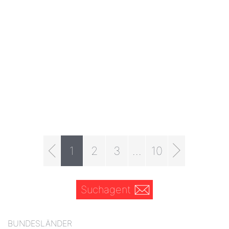
1
2
3
...
10
Suchagent
BUNDESLÄNDER