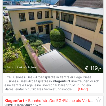
€ 119,-
#
Büro
#
Parkmöglichkeit
Fixe Business-Desk-Arbeitsplätze in zentraler Lage Diese
Business-Desk-Arbeitsplätze in
Klagenfurt
überzeugen durch
eine zentrale Lage, eine überschaubare Struktur und ein
klares, einfach nutzbares Vermietungsmodell.
...
[
Mehr
]
Klagenfurt
- Bahnhofstraße: EG-Fläche als Verkausladen, Büro, Beauty Bar - Keine Gastronomie!
9020
Klagenfurt
/ 57m²