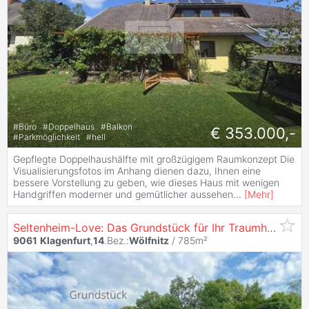
#
Büro
#
Doppelhaus
#
Balkon
€ 353.000,-
#
Parkmöglichkeit
#
hell
Gepflegte Doppelhaushälfte mit großzügigem Raumkonzept Die
Visualisierungsfotos im Anhang dienen dazu, Ihnen eine
bessere Vorstellung zu geben, wie dieses Haus mit wenigen
Handgriffen moderner und gemütlicher aussehen
...
[
Mehr
]
Seltenheim-Love: Das Grundstück für Ihr Traumhaus in
K
9061
Klagenfurt
,
14
.Bez.:
Wölfnitz
/ 785m²