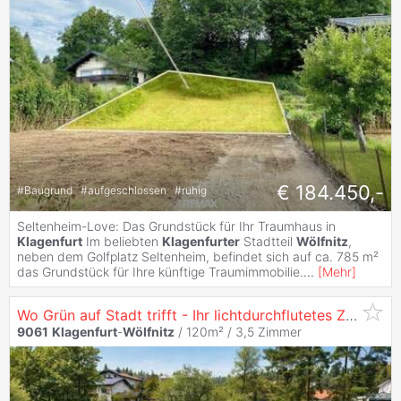
€ 184.450,-
#
Baugrund
#
aufgeschlossen
#
ruhig
Seltenheim-Love: Das Grundstück für Ihr Traumhaus in
Klagenfurt
Im beliebten
Klagenfurter
Stadtteil
Wölfnitz
,
neben dem Golfplatz Seltenheim, befindet sich auf ca. 785 m²
das Grundstück für Ihre künftige Traumimmobilie.
...
[
Mehr
]
Wo Grün auf Stadt trifft - Ihr lichtdurchflutetes Zuhause in
9061
Klagenfurt
-
Wölfnitz
/ 120m² /
3,5 Zimmer