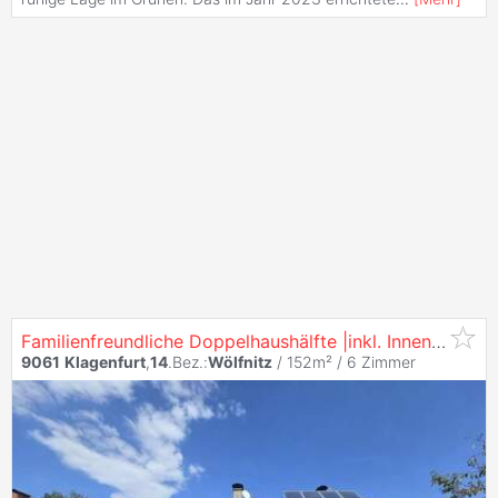
Familienfreundliche Doppelhaushälfte |inkl. Innenraumvisualisierung | Stadtnähe | 5 Zimmer |
9061
Klagenfurt
,
14
.Bez.:
Wölfnitz
/ 152m² /
6 Zimmer