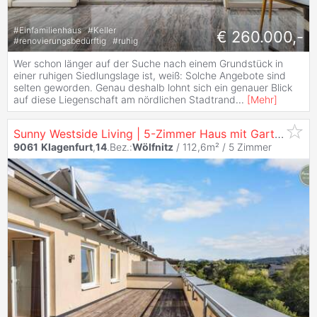
#
Einfamilienhaus
#
Keller
€ 260.000,-
#
renovierungsbedürftig
#
ruhig
Wer schon länger auf der Suche nach einem Grundstück in
einer ruhigen Siedlungslage ist, weiß: Solche Angebote sind
selten geworden. Genau deshalb lohnt sich ein genauer Blick
auf diese Liegenschaft am nördlichen Stadtrand
...
[
Mehr
]
Sunny Westside Living | 5-Zimmer Haus mit Garten & Traum Dachterrasse
9061
Klagenfurt
,
14
.Bez.:
Wölfnitz
/ 112,6m² /
5 Zimmer