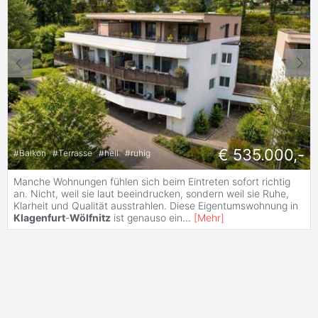
€ 535.000,-
#
Balkon
#
Terrasse
#
hell
#
ruhig
Manche Wohnungen fühlen sich beim Eintreten sofort richtig
an. Nicht, weil sie laut beeindrucken, sondern weil sie Ruhe,
Klarheit und Qualität ausstrahlen. Diese Eigentumswohnung in
Klagenfurt
-
Wölfnitz
ist genauso ein
...
[
Mehr
]