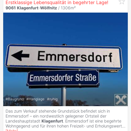
Erstklassige Lebensqualität in begehrter Lage!
9061
Klagenfurt
-
Wölfnitz
/ 1306m²
#
Baugrund
#
Hanglage
#
ruhig
Das zum Verkauf stehende Grundstück befindet sich in
Emmersdorf – ein nordwestlich gelegener Ortsteil der
Landeshauptstadt
Klagenfurt
. Emmersdorf ist eine begehrte
Wohngegend und für ihren hohen Freizeit- und Erholungswert
...
[
Mehr
]