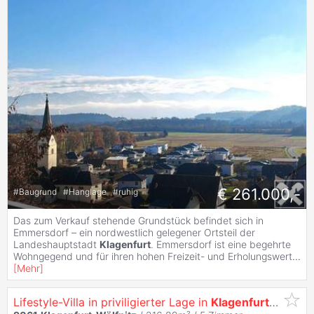
€ 261.000,-
#
Baugrund
#
Hanglage
#
ruhig
Das zum Verkauf stehende Grundstück befindet sich in
Emmersdorf – ein nordwestlich gelegener Ortsteil der
Landeshauptstadt
Klagenfurt
. Emmersdorf ist eine begehrte
Wohngegend und für ihren hohen Freizeit- und Erholungswert
...
[
Mehr
]
Lifestyle-Villa in priviligierter Lage in
Klagenfurt
am Wör