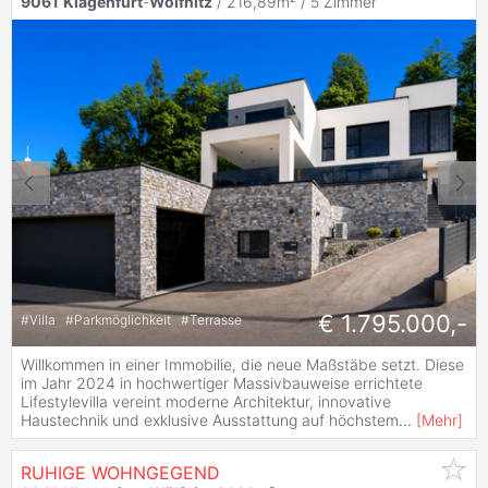
9061
Klagenfurt
-
Wölfnitz
/ 216,89m² /
5 Zimmer
€ 1.795.000,-
#
Villa
#
Parkmöglichkeit
#
Terrasse
Willkommen in einer Immobilie, die neue Maßstäbe setzt. Diese
im Jahr 2024 in hochwertiger Massivbauweise errichtete
Lifestylevilla vereint moderne Architektur, innovative
Haustechnik und exklusive Ausstattung auf höchstem
...
[
Mehr
]
RUHIGE WOHNGEGEND