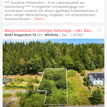
*** Sunshine Emmersdorf - Pure Lebensqualität am
Sonnenhang! *** In begehrter Sonnenhanglage von
Emmersdorf erwartet Sie dieses gepflegte Einfamilienhaus in
einer ruhigen Wohnsiedlung, umgeben von ansprechenden
Nachbarhäusern
...
[
Mehr
]
Baugrundstück in sonniger Naturlage – inkl. Baugenehmigung für ein modernes Eigenheim
9061
Klagenfurt
,
14
.Bez.:
Wölfnitz
/ Klei... / 905m²