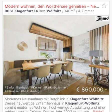
Modern wohnen, den Wörthersee genießen – Neubauhaus in begehrter Lage von
9061
Klagenfurt
,
14
.Bez.:
Wölfnitz
/ 140m² /
4 Zimmer
#
Einfamilienhaus
#
Keller
#
Parkmöglichkeit
€ 860.000,-
#
Terrasse
#
hell
#
ruhig
Modernes Neubauhaus mit Bergblick in
Klagenfurt
-
Wölfnitz
Dieses neuwertige Einfamilienhaus in
Klagenfurt
-
Wölfnitz
vereint modernes Wohnen, hochwertige Ausstattung und eine
ruhige Lage im Grünen. Das im Jahr 2023 errichtete
...
[
Mehr
]