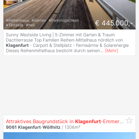
#
Reihenhaus
#
Garten
#
Parkmöglichkeit
€ 445.000,-
#
Terrasse
#
hell
Sunny Westside Living | 5-Zimmer mit Garten & Traum
Dachterrasse Top Familien Reihen-Mittelhaus nördlich von
Klagenfurt
- Carport & Stellplatz - Fernwärme & Solarenergie
Dieses Reihenmittelhaus besticht durch seinen
...
[
Mehr
]
Attraktives Baugrundstück in
Klagenfurt
-Emmersdorf - ruhige Lage, sonnig, ideal für Ihr Traumhaus!
9061
Klagenfurt
-
Wölfnitz
/ 1306m²