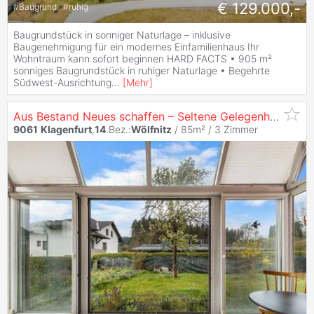
€ 129.000,-
#
Baugrund
#
ruhig
Baugrundstück in sonniger Naturlage – inklusive
Baugenehmigung für ein modernes Einfamilienhaus Ihr
Wohntraum kann sofort beginnen HARD FACTS • 905 m²
sonniges Baugrundstück in ruhiger Naturlage • Begehrte
Südwest-Ausrichtung
...
[
Mehr
]
Aus Bestand Neues schaffen – Seltene Gelegenheit in sonniger Siedlungslage!
9061
Klagenfurt
,
14
.Bez.:
Wölfnitz
/ 85m² /
3 Zimmer