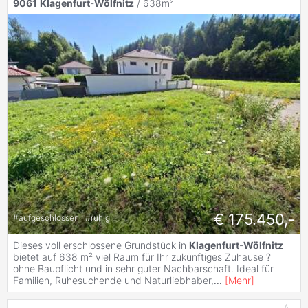
9061
Klagenfurt
-
Wölfnitz
/ 638m²
€ 175.450,-
#
aufgeschlossen
#
ruhig
Dieses voll erschlossene Grundstück in
Klagenfurt
-
Wölfnitz
bietet auf 638 m² viel Raum für Ihr zukünftiges Zuhause ?
ohne Baupflicht und in sehr guter Nachbarschaft. Ideal für
Familien, Ruhesuchende und Naturliebhaber,
...
[
Mehr
]