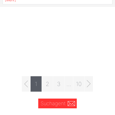
1
2
3
...
10
Suchagent