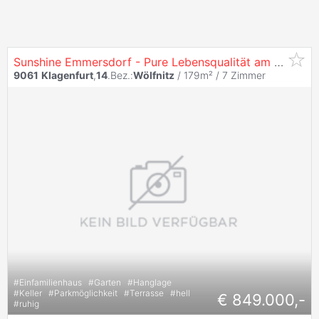
Sunshine Emmersdorf - Pure Lebensqualität am Sonnenhang!
9061
Klagenfurt
,
14
.Bez.:
Wölfnitz
/ 179m² /
7 Zimmer
#
Einfamilienhaus
#
Garten
#
Hanglage
#
Keller
#
Parkmöglichkeit
#
Terrasse
#
hell
€ 849.000,-
#
ruhig