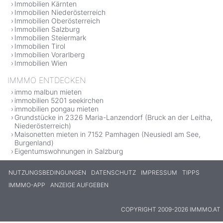
Immobilien Kärnten
Immobilien Niederösterreich
Immobilien Oberösterreich
Immobilien Salzburg
Immobilien Steiermark
Immobilien Tirol
Immobilien Vorarlberg
Immobilien Wien
IMMMO ENTDECKEN
immo malbun mieten
immobilien 5201 seekirchen
immobilien pongau mieten
Grundstücke in 2326 Maria-Lanzendorf (Bruck an der Leitha,
Niederösterreich)
Maisonetten mieten in 7152 Pamhagen (Neusiedl am See,
Burgenland)
Eigentumswohnungen in Salzburg
NUTZUNGSBEDINGUNGEN
DATENSCHUTZ
IMPRESSUM
TIPPS
IMMMO-APP
ANZEIGE AUFGEBEN
COPYRIGHT 2009-2026 IMMMO.AT