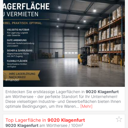
#
Handel
Entdecken Sie erstklassige Lagerflächen in
9020
Klagenfurt
am Wörthersee - der perfekte Standort für Ihr Unternehmen!
Diese vielseitigen Industrie- und Gewerbeflächen bieten Ihnen
optimale Bedingungen, um Ihre Waren
...
[
Mehr
]
Top Lagerfläche in
9020
Klagenfurt
9020
Klagenfurt
am Wörthersee / 100m²