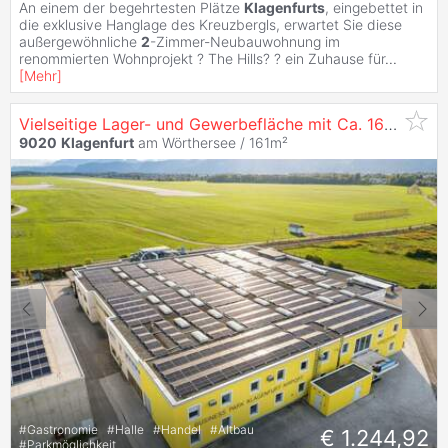
An einem der begehrtesten Plätze
Klagenfurts
, eingebettet in
die exklusive Hanglage des Kreuzbergls, erwartet Sie diese
außergewöhnliche
2
-Zimmer-Neubauwohnung im
renommierten Wohnprojekt ? The Hills? ? ein Zuhause für
...
[
Mehr
]
Vielseitige Lager- und Gewerbefläche mit Ca. 161,26 m² im Business Park
9020
Klagenfurt
am Wörthersee / 161m²
#
Gastronomie
#
Halle
#
Handel
#
Altbau
€ 1.244,92
#
Parkmöglichkeit