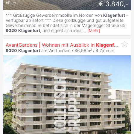
€ 3.840,-
#
Büro
*** Großzügige Gewerbeimmobilie im Norden von
Klagenfurt
–
Verfügbar ab sofort *** Diese großzügige und gut aufgeteilte
Gewerbeimmobilie befindet sich in der Mageregger Straße 65,
9020
Klagenfurt
, und eignet sich ideal
...
[
Mehr
]
AvantGardens | Wohnen mit Ausblick in
Klagenfurt
9020
Klagenfurt
am Wörthersee / 86,98m² /
4 Zimmer