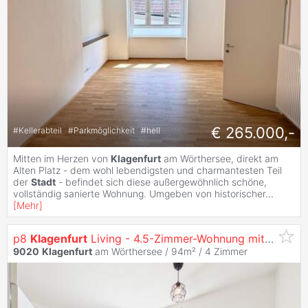
€ 265.000,-
#
Kellerabteil
#
Parkmöglichkeit
#
hell
Mitten im Herzen von
Klagenfurt
am Wörthersee, direkt am
Alten Platz - dem wohl lebendigsten und charmantesten Teil
der
Stadt
- befindet sich diese außergewöhnlich schöne,
vollständig sanierte Wohnung. Umgeben von historischer
...
[
Mehr
]
p8
Klagenfurt
Living - 4.5-Zimmer-Wohnung mit Klare Raumaufteilung in Zentraler Innenstadtlage
9020
Klagenfurt
am Wörthersee / 94m² /
4 Zimmer