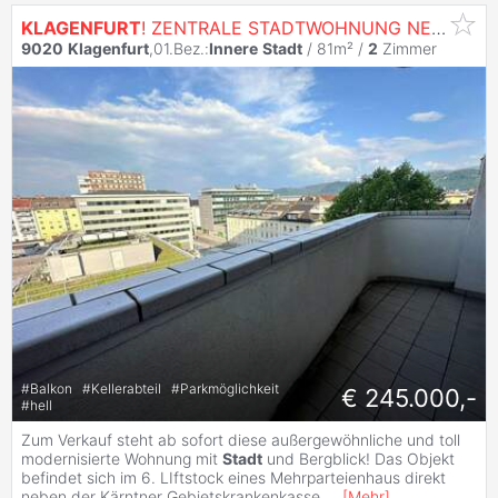
KLAGENFURT
! ZENTRALE STADTWOHNUNG NEBEN ÖGK MIT ATEMBERAUBENDEM BLICK ÜBER
9020
Klagenfurt
,01.Bez.:
Innere
Stadt
/ 81m² /
2
Zimmer
#
Balkon
#
Kellerabteil
#
Parkmöglichkeit
€ 245.000,-
#
hell
Zum Verkauf steht ab sofort diese außergewöhnliche und toll
modernisierte Wohnung mit
Stadt
und Bergblick! Das Objekt
befindet sich im 6. LIftstock eines Mehrparteienhaus direkt
neben der Kärntner Gebietskrankenkasse.
...
[
Mehr
]