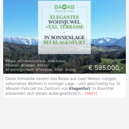
#
Büro
#
Einfamilienhaus
#
Werkstatt
#
Balkon
#
Garten
#
Keller
€ 595.000,-
#
Parkmöglichkeit
#
Terrasse
#
hell
#
ruhig
Diese Immobilie vereint das Beste aus zwei Welten: ruhiges,
naturnahes Wohnen in sonniger Lage – und gleichzeitig nur 10
Minuten Fahrzeit ins Zentrum von
Klagenfurt
. In Ebenthal
präsentiert sich dieses außergewöhnlich
...
[
Mehr
]