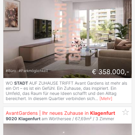
€ 358.000,-
#
Büro
#
Parkmöglichkeit
WO
STADT
AUF ZUHAUSE TRIFFT Avant Gardens ist mehr als
ein Ort – es ist ein Gefühl. Ein Zuhause, das inspiriert. Ein
Umfeld, das Raum für neue Ideen schafft und den Alltag
bereichert. In diesem Quartier verbinden sich
...
[
Mehr
]
AvantGardens | Ihr neues Zuhause in
Klagenfurt
9020
Klagenfurt
am Wörthersee / 67,69m² /
3 Zimmer