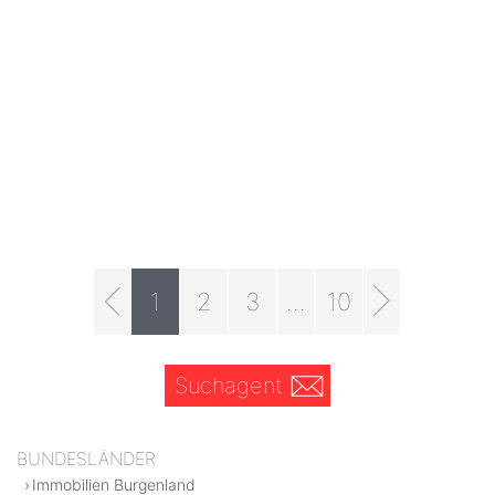
1
2
3
...
10
Suchagent
BUNDESLÄNDER
Immobilien Burgenland