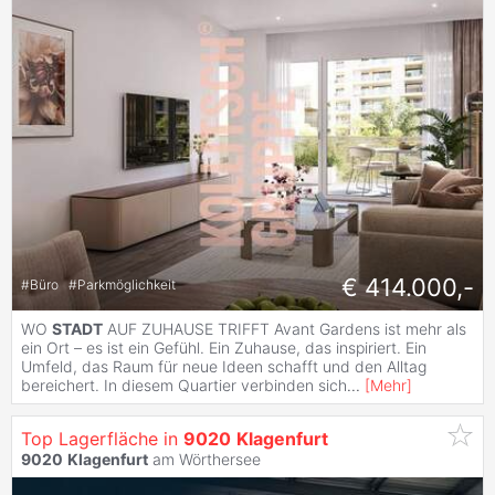
€ 414.000,-
#
Büro
#
Parkmöglichkeit
WO
STADT
AUF ZUHAUSE TRIFFT Avant Gardens ist mehr als
ein Ort – es ist ein Gefühl. Ein Zuhause, das inspiriert. Ein
Umfeld, das Raum für neue Ideen schafft und den Alltag
bereichert. In diesem Quartier verbinden sich
...
[
Mehr
]
Top Lagerfläche in
9020
Klagenfurt
9020
Klagenfurt
am Wörthersee