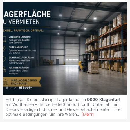
#
Halle
#
Handel
Entdecken Sie erstklassige Lagerflächen in
9020
Klagenfurt
am Wörthersee – der perfekte Standort für Ihr Unternehmen!
Diese vielseitigen Industrie- und Gewerbeflächen bieten Ihnen
optimale Bedingungen, um Ihre Waren
...
[
Mehr
]