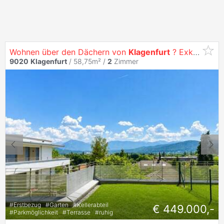
Wohnen über den Dächern von
Klagenfurt
? Exklusive
2
9020
Klagenfurt
/ 58,75m² /
2
Zimmer
#
Erstbezug
#
Garten
#
Kellerabteil
€ 449.000,-
#
Parkmöglichkeit
#
Terrasse
#
ruhig