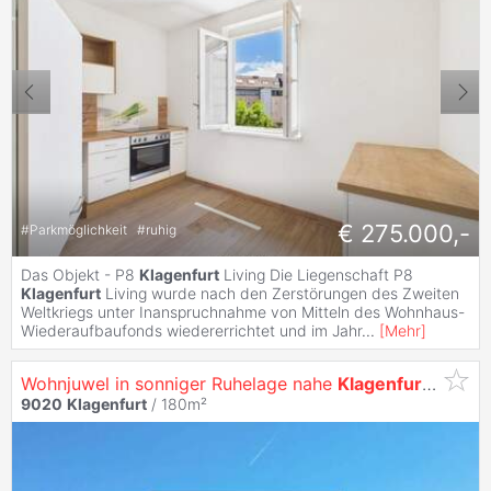
€ 275.000,-
#
Parkmöglichkeit
#
ruhig
Das Objekt - P8
Klagenfurt
Living Die Liegenschaft P8
Klagenfurt
Living wurde nach den Zerstörungen des Zweiten
Weltkriegs unter Inanspruchnahme von Mitteln des Wohnhaus-
Wiederaufbaufonds wiedererrichtet und im Jahr
...
[
Mehr
]
Wohnjuwel in sonniger Ruhelage nahe
Klagenfurt
| Panor
9020
Klagenfurt
/ 180m²