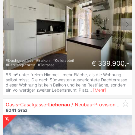
#
Dachgeschoss
#
Balkon
#
Kellerabteil
€ 339.900,-
#
Parkmöglichkeit
#
Terrasse
86 m² unter freiem Himmel - mehr Fläche, als die Wohnung
selbst misst. Die nach Südwesten ausgerichtete Dachterrasse
dieser Wohnung ist kein Balkon und keine Restfläche, sondern
ein vollwertiger zweiter Lebensraum: Platz
...
[
Mehr
]
Oasis-Casalgasse-
Liebenau
/ Neubau-Provisionsfrei
8041
Graz