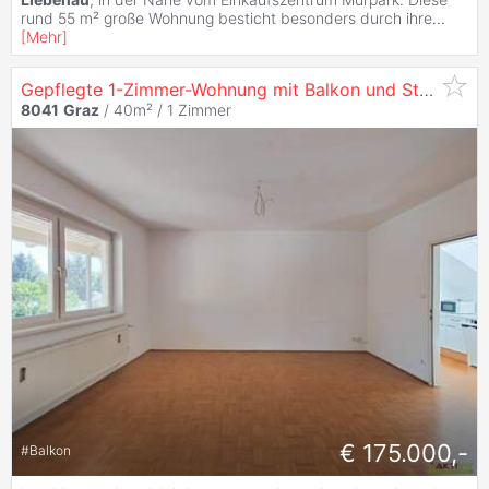
rund 55 m² große Wohnung besticht besonders durch ihre
...
[
Mehr
]
Gepflegte 1-Zimmer-Wohnung mit Balkon und Stellplatz in
8041
Graz
/ 40m² /
1 Zimmer
€ 175.000,-
#
Balkon