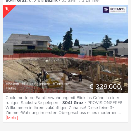
8041
Graz
, 6,
7
& 8
Bezirk
/ 65,69m² /
3 Zimmer
#
Balkon
#
Parkmöglichkeit
#
Terrasse
€ 339.000,-
#
ruhig
Coole moderne Familienwohnung mit Blick ins Grüne in einer
ruhigen Sackstraße gelegen -
8041
Graz
- PROVISIONSFREI!
Willkommen in Ihrem zukünftigen Zuhause! Diese feine 3-
Zimmer-Wohnung im ersten Obergeschoss eines modernen
...
[
Mehr
]