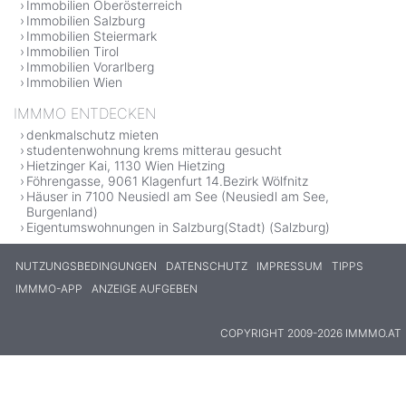
Immobilien Oberösterreich
Immobilien Salzburg
Immobilien Steiermark
Immobilien Tirol
Immobilien Vorarlberg
Immobilien Wien
IMMMO ENTDECKEN
denkmalschutz mieten
studentenwohnung krems mitterau gesucht
Hietzinger Kai, 1130 Wien Hietzing
Föhrengasse, 9061 Klagenfurt 14.Bezirk Wölfnitz
Häuser in 7100 Neusiedl am See (Neusiedl am See,
Burgenland)
Eigentumswohnungen in Salzburg(Stadt) (Salzburg)
NUTZUNGSBEDINGUNGEN
DATENSCHUTZ
IMPRESSUM
TIPPS
IMMMO-APP
ANZEIGE AUFGEBEN
COPYRIGHT 2009-2026 IMMMO.AT