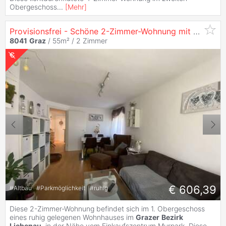
Obergeschoss
...
[
Mehr
]
Provisionsfrei - Schöne 2-Zimmer-Wohnung mit Extra Küche im Beliebten
8041
Graz
/ 55m² /
2 Zimmer
€ 606,39
#
Altbau
#
Parkmöglichkeit
#
ruhig
Diese 2-Zimmer-Wohnung befindet sich im 1. Obergeschoss
eines ruhig gelegenen Wohnhauses im
Grazer
Bezirk
Liebenau
, in der Nähe vom Einkaufszentrum Murpark. Diese