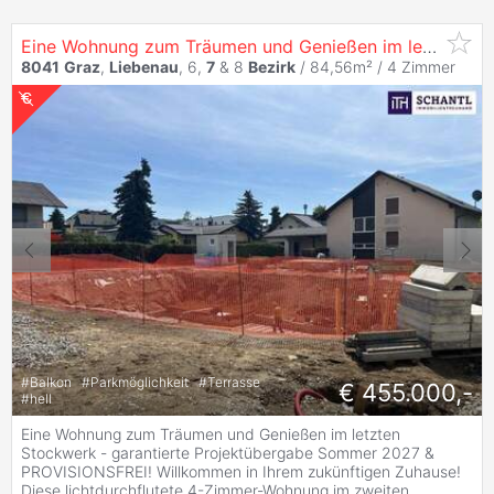
Eine Wohnung zum Träumen und Genießen im letzten Stockwerk - garantierte Projektübergabe SOMMER 2027 & PROVISIONSFREI!
8041
Graz
,
Liebenau
, 6,
7
& 8
Bezirk
/ 84,56m² /
4 Zimmer
#
Balkon
#
Parkmöglichkeit
#
Terrasse
€ 455.000,-
#
hell
Eine Wohnung zum Träumen und Genießen im letzten
Stockwerk - garantierte Projektübergabe Sommer 2027 &
PROVISIONSFREI! Willkommen in Ihrem zukünftigen Zuhause!
Diese lichtdurchflutete 4-Zimmer-Wohnung im zweiten