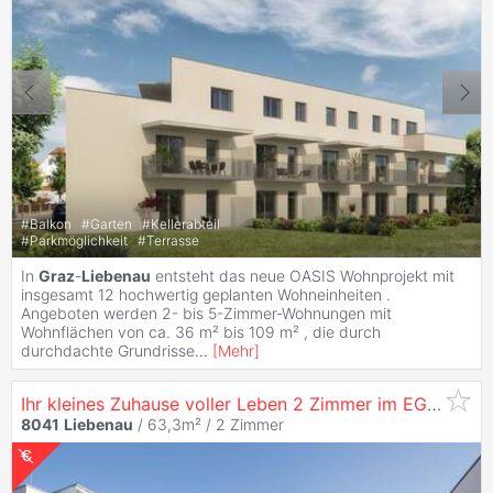
#
Balkon
#
Garten
#
Kellerabteil
#
Parkmöglichkeit
#
Terrasse
In
Graz
-
Liebenau
entsteht das neue OASIS Wohnprojekt mit
insgesamt 12 hochwertig geplanten Wohneinheiten .
Angeboten werden 2- bis 5-Zimmer-Wohnungen mit
Wohnflächen von ca. 36 m² bis 109 m² , die durch
durchdachte Grundrisse
...
[
Mehr
]
Ihr kleines Zuhause voller Leben 2 Zimmer im EG mit Terrasse und Garten am Sternäckerweg - Miete - 2 Zimmer
8041
Liebenau
/ 63,3m² /
2 Zimmer