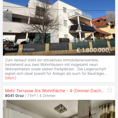
€ 1.800.000,-
#
Balkon
#
Terrasse
Zum Verkauf steht ein attraktives Immobilienensemble,
bestehend aus zwei Wohnhäusern mit insgesamt neun
Wohneinheiten sowie sieben Parkplätzen . Die Liegenschaft
eignet sich ideal sowohl für Anleger als auch für Bauträger
...
[
Mehr
]
Mehr Terrasse Als Wohnfläche - 4-Zimmer-Dachgeschosswohnung mit 86 m² Sonnenterrasse in
8041
Graz
/ 71m² /
4 Zimmer