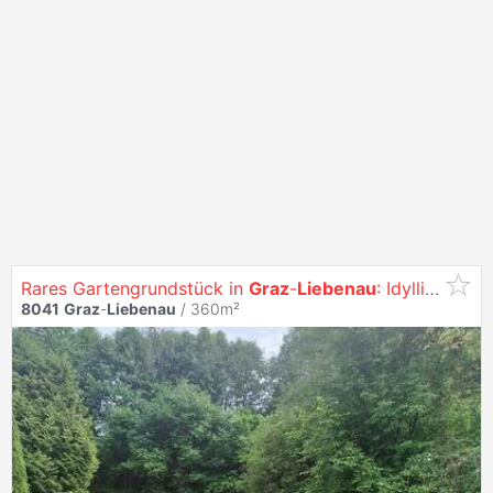
Rares Gartengrundstück in
Graz
-
Liebenau
: Idyllischer Rückzugsort mit Seltenheitswert!
8041
Graz
-
Liebenau
/ 360m²