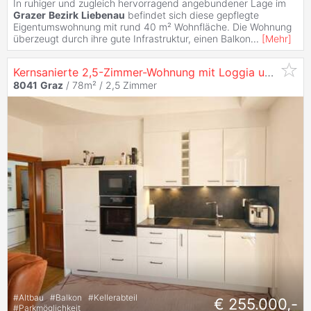
In ruhiger und zugleich hervorragend angebundener Lage im
Grazer
Bezirk
Liebenau
befindet sich diese gepflegte
Eigentumswohnung mit rund 40 m² Wohnfläche. Die Wohnung
überzeugt durch ihre gute Infrastruktur, einen Balkon
...
[
Mehr
]
Kernsanierte 2,5-Zimmer-Wohnung mit Loggia und Garage in
8041
Graz
/ 78m² /
2,5 Zimmer
#
Altbau
#
Balkon
#
Kellerabteil
€ 255.000,-
#
Parkmöglichkeit