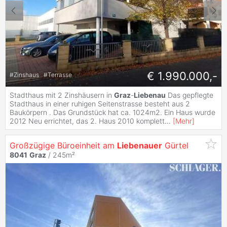
€ 1.990.000,-
#
Zinshaus
#
Terrasse
Stadthaus mit 2 Zinshäusern in
Graz
-
Liebenau
Das gepflegte
Stadthaus in einer ruhigen Seitenstrasse besteht aus 2
Baukörpern . Das Grundstück hat ca. 1024m2. Ein Haus wurde
2012 Neu errichtet, das 2. Haus 2010 komplett
...
[
Mehr
]
Großzügige Büroeinheit am
Liebenauer
Gürtel
8041
Graz
/ 245m²