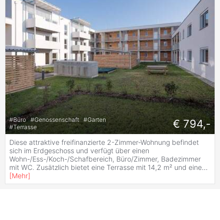
#
Büro
#
Genossenschaft
#
Garten
€ 794,-
#
Terrasse
Diese attraktive freifinanzierte 2-Zimmer-Wohnung befindet
sich im Erdgeschoss und verfügt über einen
Wohn-/Ess-/Koch-/Schafbereich, Büro/Zimmer, Badezimmer
mit WC. Zusätzlich bietet eine Terrasse mit 14,2 m² und eine
...
[
Mehr
]