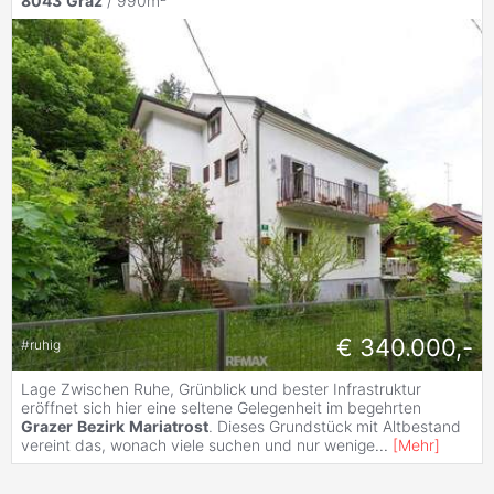
8043
Graz
/ 990m²
€ 340.000,-
#
ruhig
Lage Zwischen Ruhe, Grünblick und bester Infrastruktur
eröffnet sich hier eine seltene Gelegenheit im begehrten
Grazer
Bezirk
Mariatrost
. Dieses Grundstück mit Altbestand
vereint das, wonach viele suchen und nur wenige
...
[
Mehr
]