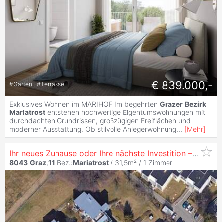
€ 839.000,-
#
Garten
#
Terrasse
Exklusives Wohnen im MARIHOF Im begehrten
Grazer
Bezirk
Mariatrost
entstehen hochwertige Eigentumswohnungen mit
durchdachten Grundrissen, großzügigen Freiflächen und
moderner Ausstattung. Ob stilvolle Anlegerwohnung
...
[
Mehr
]
Ihr neues Zuhause oder Ihre nächste Investition – 1-Zimmer-Wohnung in
8043
Graz
,
11
.Bez.:
Mariatrost
/ 31,5m² /
1 Zimmer