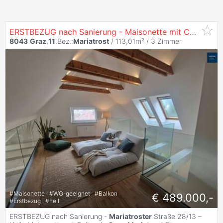
ERSTBEZUG nach Sanierung - Maisonette mit Charme und Komfort – Perfekt für jedes Zuhause in
8043
Graz
,
11
.Bez.:
Mariatrost
/ 113,01m² /
3 Zimmer
#
Maisonette
#
WG-geeignet
#
Balkon
€ 489.000,-
#
Erstbezug
#
hell
ERSTBEZUG nach Sanierung -
Mariatroster
Straße 28/13 –