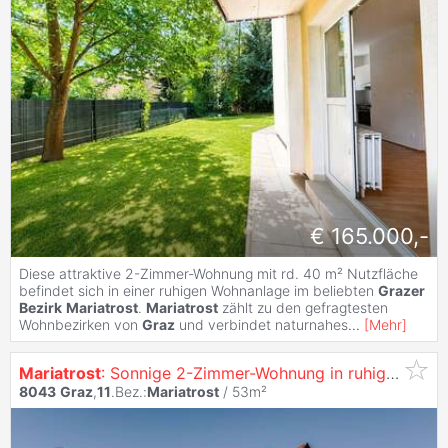
€ 165.000,-
Diese attraktive 2-Zimmer-Wohnung mit rd. 40 m² Nutzfläche
befindet sich in einer ruhigen Wohnanlage im beliebten
Grazer
Bezirk
Mariatrost
.
Mariatrost
zählt zu den gefragtesten
Wohnbezirken von
Graz
und verbindet naturnahes
...
[
Mehr
]
Mariatrost
: Sonnige 2-Zimmer-Wohnung in ruhiger Lage mit Sanierungspotenzial
8043
Graz
,
11
.Bez.:
Mariatrost
/ 53m²