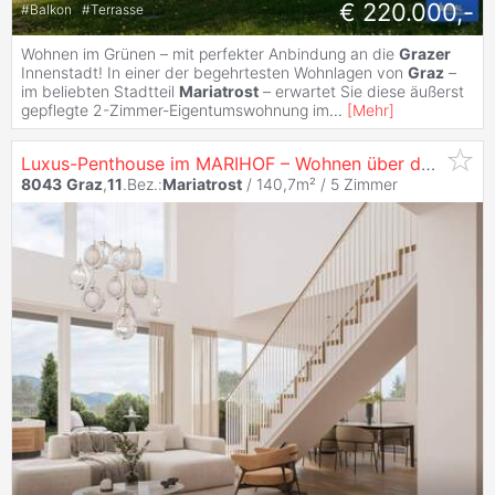
€ 220.000,-
#
Balkon
#
Terrasse
Wohnen im Grünen – mit perfekter Anbindung an die
Grazer
Innenstadt! In einer der begehrtesten Wohnlagen von
Graz
–
im beliebten Stadtteil
Mariatrost
– erwartet Sie diese äußerst
gepflegte 2-Zimmer-Eigentumswohnung im
...
[
Mehr
]
Luxus-Penthouse im MARIHOF – Wohnen über den Dächern von
8043
Graz
,
11
.Bez.:
Mariatrost
/ 140,7m² /
5 Zimmer