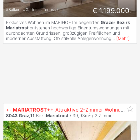
€ 1.199.000,-
#
Balkon
#
Garten
#
Terrasse
Exklusives Wohnen im MARIHOF Im begehrten
Grazer
Bezirk
Mariatrost
entstehen hochwertige Eigentumswohnungen mit
durchdachten Grundrissen, großzügigen Freiflächen und
moderner Ausstattung. Ob stilvolle Anlegerwohnung
...
[
Mehr
]
++
MARIATROST
++ Attraktive 2-Zimmer-Wohnung in ruhiger Grünlage
8043
Graz
,
11
.Bez.:
Mariatrost
/ 39,93m² /
2 Zimmer