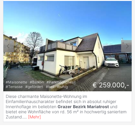
#
Maisonette
#
Balkon
#
Parkmöglichkeit
€ 259.000,-
#
Terrasse
#
gefördert
#
hell
#
ruhig
Diese charmante Maisonette-Wohnung im
Einfamilienhauscharakter befindet sich in absolut ruhiger
Innenhoflage im beliebten
Grazer
Bezirk
Mariatrost
und
bietet eine Wohnfläche von rd. 56 m² in hochwertig saniertem
Zustand.
...
[
Mehr
]