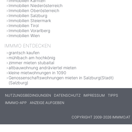
Immobilien Kärnten
Immobilien Niederösterreich
Immobilien Oberösterreich
Immobilien Salzburg
Immobilien Steiermark
Immobilien Tirol
Immobilien Vorarlberg
Immobilien Wien
IMMMO ENTDECKEN
grantsch kaufen
mühlbach am hochkönig
zimmer mieten stubaital
altbauwohnung andräviertel mieten
kleine mietwohnungen in 1090
Genossenschaftswohnungen mieten in Salzburg(Stadt)
(Salzburg)
NUTZUNGSBEDINGUNGEN
DATENSCHUTZ
IMPRESSUM
TIPPS
IMMMO-APP
ANZEIGE AUFGEBEN
COPYRIGHT 2009-2026 IMMMO.AT