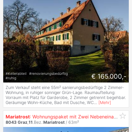
#
Kellerabteil
#
renovierungsbedürftig
€ 165.000,-
#
ruhig
Zum Verkauf steht eine 55m² sanierungsbedürftige 2 Zimmer-
Wohnung, in ruhiger sonniger Grün-Lage. Raumaufteilung:
Vorraum mit Platz für Garderobe, 2 Zimmer getrennt begehbar.
Geräumige Wohn-Küche, Bad mit Dusche, WC
...
[
Mehr
]
Mariatrost
: Wohnungspaket mit Zwei Nebeneinanderliegenden Kleinwohnungen Nähe Hilmteich!
8043
Graz
,
11
.Bez.:
Mariatrost
/ 63m²