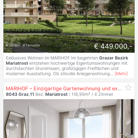
€ 449.000,-
#
Garten
#
Terrasse
Exklusives Wohnen im MARIHOF Im begehrten
Grazer
Bezirk
Mariatrost
entstehen hochwertige Eigentumswohnungen mit
durchdachten Grundrissen, großzügigen Freiflächen und
moderner Ausstattung. Ob stilvolle Anlegerwohnung
...
[
Mehr
]
MARIHOF – Einzigartige Gartenwohnung und exzellente Lebensqualität in
8043
Graz
,
11
.Bez.:
Mariatrost
/ 118,99m² /
4 Zimmer