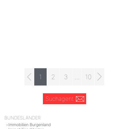
1
2
3
...
10
Suchagent
BUNDESLÄNDER
Immobilien Burgenland