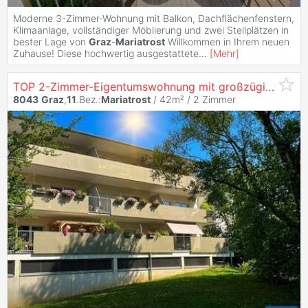
Moderne 3-Zimmer-Wohnung mit Balkon, Dachflächenfenstern,
Klimaanlage, vollständiger Möblierung und zwei Stellplätzen in
bester Lage von
Graz
-
Mariatrost
Willkommen in Ihrem neuen
Zuhause! Diese hochwertig ausgestattete
...
[
Mehr
]
TOP 2-Zimmer-Eigentumswohnung mit großzügiger Terrasse in sehr guter Lage von
8043
Graz
,
11
.Bez.:
Mariatrost
/ 42m² /
2 Zimmer