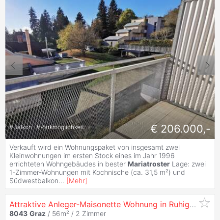
€ 206.000,-
#
Balkon
#
Parkmöglichkeit
Verkauft wird ein Wohnungspaket von insgesamt zwei
Kleinwohnungen im ersten Stock eines im Jahr 1996
errichteten Wohngebäudes in bester
Mariatroster
Lage: zwei
1-Zimmer-Wohnungen mit Kochnische (ca. 31,5 m²) und
Südwestbalkon
...
[
Mehr
]
Attraktive Anleger-Maisonette Wohnung in Ruhiger Innenhoflage mit Langfristigem Ertrag -
8043
Graz
/ 56m² /
2 Zimmer