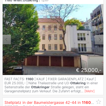
1160
Wien
,
Ottakring
/ 12m²
€ 25.000,-
FAST FACTS:
1160
| KAUF | FIXER GARAGENPLATZ | Kauf |
EUR 25.000,- | Nähe Thaliastraße und U3-
Ottakring
In einer
Seitenstraße der
Ottakringer
Straße gelegen, steht ein
Garagenstellplatz zum Verkauf. Die Zufahrt erfolgt
...
[
Mehr
]
Stellplatz in der Baumeistergasse 42-44 in
1160
Wien