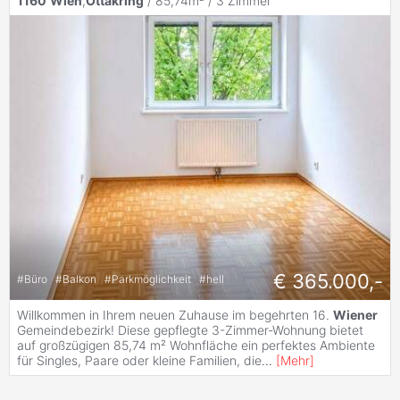
1160
Wien
,
Ottakring
/ 85,74m² /
3 Zimmer
€ 365.000,-
#
Büro
#
Balkon
#
Parkmöglichkeit
#
hell
Willkommen in Ihrem neuen Zuhause im begehrten 16.
Wiener
Gemeindebezirk! Diese gepflegte 3-Zimmer-Wohnung bietet
auf großzügigen 85,74 m² Wohnfläche ein perfektes Ambiente
für Singles, Paare oder kleine Familien, die
...
[
Mehr
]