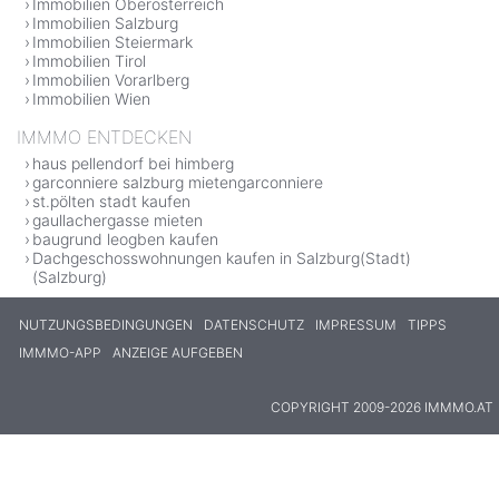
Immobilien Oberösterreich
Immobilien Salzburg
Immobilien Steiermark
Immobilien Tirol
Immobilien Vorarlberg
Immobilien Wien
IMMMO ENTDECKEN
haus pellendorf bei himberg
garconniere salzburg mietengarconniere
st.pölten stadt kaufen
gaullachergasse mieten
baugrund leogben kaufen
Dachgeschosswohnungen kaufen in Salzburg(Stadt)
(Salzburg)
NUTZUNGSBEDINGUNGEN
DATENSCHUTZ
IMPRESSUM
TIPPS
IMMMO-APP
ANZEIGE AUFGEBEN
COPYRIGHT 2009-2026 IMMMO.AT