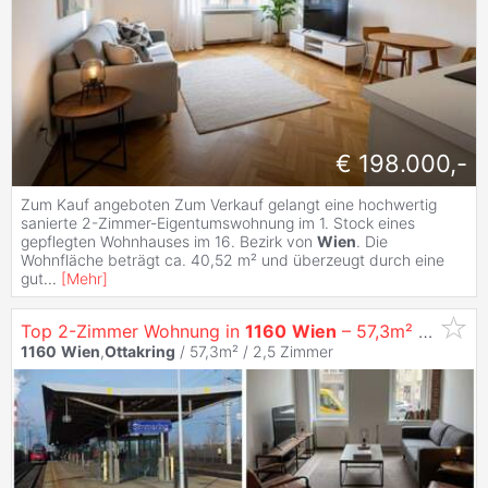
€ 198.000,-
Zum Kauf angeboten Zum Verkauf gelangt eine hochwertig
sanierte 2-Zimmer-Eigentumswohnung im 1. Stock eines
gepflegten Wohnhauses im 16. Bezirk von
Wien
. Die
Wohnfläche beträgt ca. 40,52 m² und überzeugt durch eine
gut
...
[
Mehr
]
Top 2-Zimmer Wohnung in
1160
Wien
– 57,3m² für nur €159.000,-!
1160
Wien
,
Ottakring
/ 57,3m² /
2,5 Zimmer