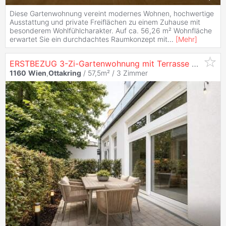
Diese Gartenwohnung vereint modernes Wohnen, hochwertige
Ausstattung und private Freiflächen zu einem Zuhause mit
besonderem Wohlfühlcharakter. Auf ca. 56,26 m² Wohnfläche
erwartet Sie ein durchdachtes Raumkonzept mit
...
[
Mehr
]
ERSTBEZUG 3-Zi-Gartenwohnung mit Terrasse und Garten in
1160
Wien
,
Ottakring
/ 57,5m² /
3 Zimmer