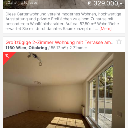
€ 329.000,-
#
Garten
#
Terrasse
Diese Gartenwohnung vereint modernes Wohnen, hochwertige
Ausstattung und private Freiflächen zu einem Zuhause mit
besonderem Wohlfühlcharakter. Auf ca. 57,50 m² Wohnfläche
erwartet Sie ein durchdachtes Raumkonzept mit
...
[
Mehr
]
Großzügige 2-Zimmer Wohnung mit Terrasse am Musilplatz in
1160
Wien
,
Ottakring
/ 55,12m² /
2 Zimmer