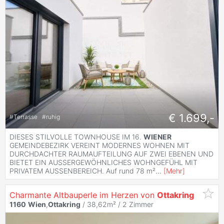
€ 1.699,-
#
Terrasse
#
ruhig
DIESES STILVOLLE TOWNHOUSE IM 16.
WIENER
GEMEINDEBEZIRK VEREINT MODERNES WOHNEN MIT
DURCHDACHTER RAUMAUFTEILUNG AUF ZWEI EBENEN UND
BIETET EIN AUSSERGEWÖHNLICHES WOHNGEFÜHL MIT
PRIVATEM AUSSENBEREICH. Auf rund 78 m²
...
[
Mehr
]
Charmante Altbauperle im Herzen von
Ottakring
1160
Wien
,
Ottakring
/ 38,62m² /
2 Zimmer