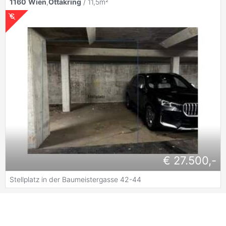
1160
Wien
,
Ottakring
/ 11,5m²
€ 27.500,-
Stellplatz in der Baumeistergasse 42-44