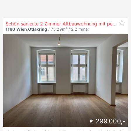
Schön sanierte 2 Zimmer Altbauwohnung mit perfekter Verkehrsanbindung in
1160
Wien
,
Ottakring
/ 75,29m² /
2 Zimmer
€ 299.000,-