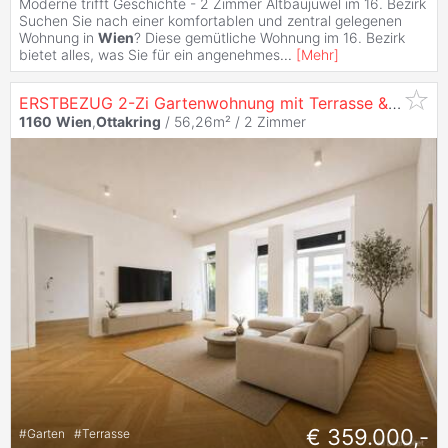
Moderne trifft Geschichte - 2 Zimmer Altbaujuwel im 16. Bezirk
Suchen Sie nach einer komfortablen und zentral gelegenen
Wohnung in
Wien
? Diese gemütliche Wohnung im 16. Bezirk
bietet alles, was Sie für ein angenehmes
...
[
Mehr
]
ERSTBEZUG 2-Zi Gartenwohnung mit Terrasse & Garten in
1160
Wien
,
Ottakring
/ 56,26m² /
2 Zimmer
€ 359.000,-
#
Garten
#
Terrasse