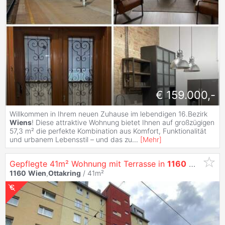
€ 159.000,-
Willkommen in Ihrem neuen Zuhause im lebendigen 16.Bezirk
Wiens
! Diese attraktive Wohnung bietet Ihnen auf großzügigen
57,3 m² die perfekte Kombination aus Komfort, Funktionalität
und urbanem Lebensstil – und das zu
...
[
Mehr
]
Gepflegte 41m² Wohnung mit Terrasse in
1160
Wien
– M
1160
Wien
,
Ottakring
/ 41m²