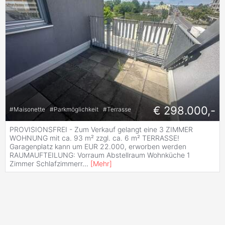
€ 298.000,-
#
Maisonette
#
Parkmöglichkeit
#
Terrasse
PROVISIONSFREI - Zum Verkauf gelangt eine 3 ZIMMER
WOHNUNG mit ca. 93 m² zzgl. ca. 6 m² TERRASSE!
Garagenplatz kann um EUR 22.000, erworben werden
RAUMAUFTEILUNG: Vorraum Abstellraum Wohnküche 1
Zimmer Schlafzimmerr
...
[
Mehr
]