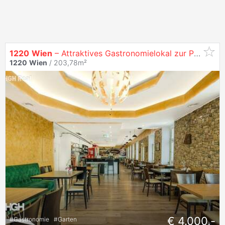
1220
Wien
– Attraktives Gastronomielokal zur Pacht in belebter Straße der
1220
Wien
/ 203,78m²
€ 4.000,-
#
Gastronomie
#
Garten