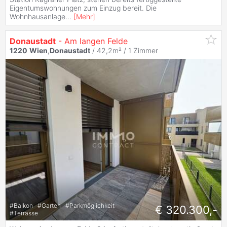
Eigentumswohnungen zum Einzug bereit. Die
Wohnhausanlage
...
[
Mehr
]
Donaustadt
- Am langen Felde
1220
Wien
,
Donaustadt
/ 42,2m² /
1 Zimmer
#
Balkon
#
Garten
#
Parkmöglichkeit
€ 320.300,-
#
Terrasse