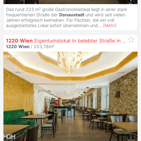
Das rund 225 m² große Gastronomielokal liegt in einer stark
frequentierten Straße der
Donaustadt
und wird seit vielen
Jahren erfolgreich betrieben. Für Pächter, die ein voll
ausgestattetes Lokal sofort übernehmen und
...
[
Mehr
]
1220
Wien
Eigentumslokal in belebter Straße in der
Don
1220
Wien
/ 203,78m²