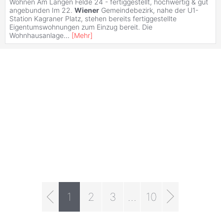
Wohnen Am Langen Felde 24 - fertiggestellt, hochwertig & gut
angebunden Im 22.
Wiener
Gemeindebezirk, nahe der U1-
Station Kagraner Platz, stehen bereits fertiggestellte
Eigentumswohnungen zum Einzug bereit. Die
Wohnhausanlage
...
[
Mehr
]
1
2
3
...
10