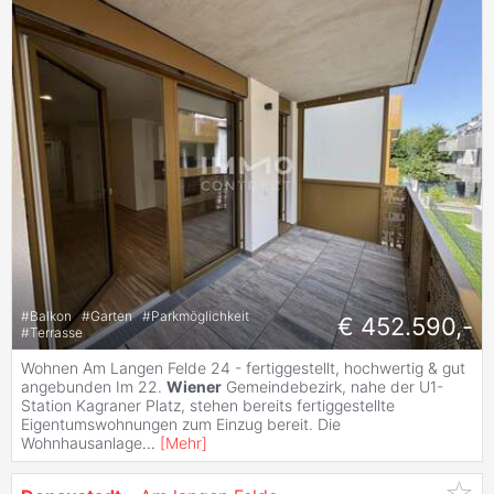
#
Balkon
#
Garten
#
Parkmöglichkeit
€ 452.590,-
#
Terrasse
Wohnen Am Langen Felde 24 - fertiggestellt, hochwertig & gut
angebunden Im 22.
Wiener
Gemeindebezirk, nahe der U1-
Station Kagraner Platz, stehen bereits fertiggestellte
Eigentumswohnungen zum Einzug bereit. Die
Wohnhausanlage
...
[
Mehr
]