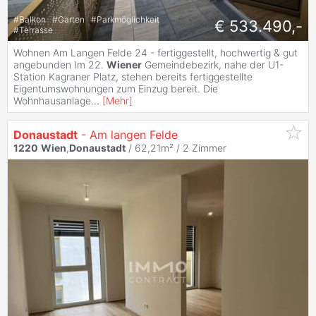
#
Balkon
#
Garten
#
Parkmöglichkeit
€ 533.490,-
#
Terrasse
Wohnen Am Langen Felde 24 - fertiggestellt, hochwertig & gut
angebunden Im 22.
Wiener
Gemeindebezirk, nahe der U1-
Station Kagraner Platz, stehen bereits fertiggestellte
Eigentumswohnungen zum Einzug bereit. Die
Wohnhausanlage
...
[
Mehr
]
Donaustadt
- Am langen Felde
1220
Wien
,
Donaustadt
/ 62,21m² /
2 Zimmer