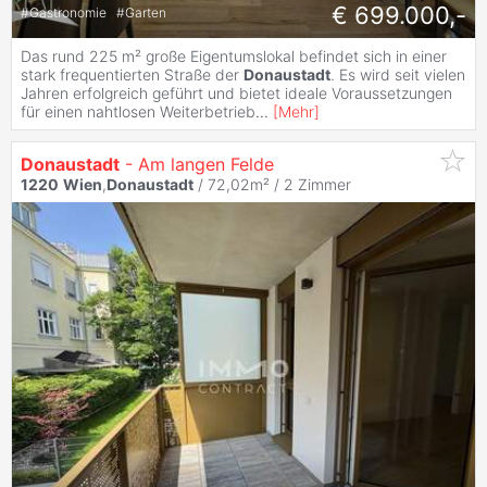
€ 699.000,-
#
Gastronomie
#
Garten
Das rund 225 m² große Eigentumslokal befindet sich in einer
stark frequentierten Straße der
Donaustadt
. Es wird seit vielen
Jahren erfolgreich geführt und bietet ideale Voraussetzungen
für einen nahtlosen Weiterbetrieb
...
[
Mehr
]
Donaustadt
- Am langen Felde
1220
Wien
,
Donaustadt
/ 72,02m² /
2 Zimmer