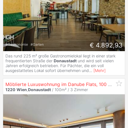
€ 4.892,93
#
Gastronomie
#
Garten
Das rund 225 m² große Gastronomielokal liegt in einer stark
frequentierten Straße der
Donaustadt
und wird seit vielen
Jahren erfolgreich betrieben. Für Pächter, die ein voll
ausgestattetes Lokal sofort übernehmen und
...
[
Mehr
]
Möblierte Luxuswohnung im Danube Flats, 100 m², 3 Zimmer –
1220
Wien
,
Donaustadt
/ 100m² /
3 Zimmer