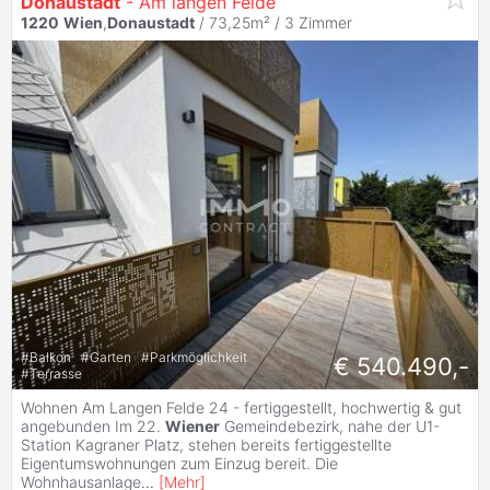
Donaustadt
- Am langen Felde
1220
Wien
,
Donaustadt
/ 73,25m² /
3 Zimmer
#
Balkon
#
Garten
#
Parkmöglichkeit
€ 540.490,-
#
Terrasse
Wohnen Am Langen Felde 24 - fertiggestellt, hochwertig & gut
angebunden Im 22.
Wiener
Gemeindebezirk, nahe der U1-
Station Kagraner Platz, stehen bereits fertiggestellte
Eigentumswohnungen zum Einzug bereit. Die
Wohnhausanlage
...
[
Mehr
]