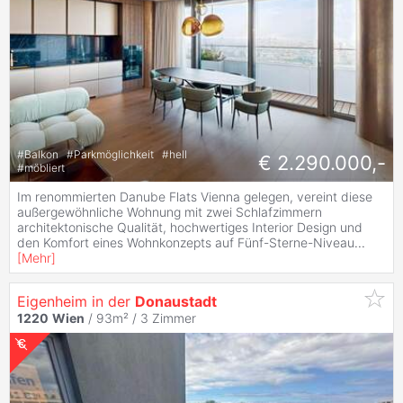
#
Balkon
#
Parkmöglichkeit
#
hell
€ 2.290.000,-
#
möbliert
Im renommierten Danube Flats Vienna gelegen, vereint diese
außergewöhnliche Wohnung mit zwei Schlafzimmern
architektonische Qualität, hochwertiges Interior Design und
den Komfort eines Wohnkonzepts auf Fünf-Sterne-Niveau
...
[
Mehr
]
Eigenheim in der
Donaustadt
1220
Wien
/ 93m² /
3 Zimmer