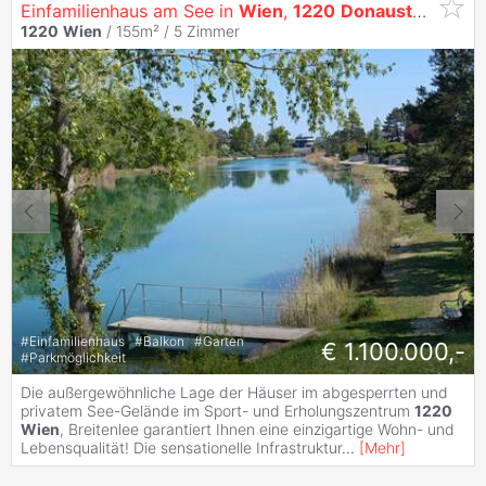
Einfamilienhaus am See in
Wien
,
1220
Donaustadt
1220
Wien
/ 155m² /
5 Zimmer
#
Einfamilienhaus
#
Balkon
#
Garten
€ 1.100.000,-
#
Parkmöglichkeit
Die außergewöhnliche Lage der Häuser im abgesperrten und
privatem See-Gelände im Sport- und Erholungszentrum
1220
Wien
, Breitenlee garantiert Ihnen eine einzigartige Wohn- und
Lebensqualität! Die sensationelle Infrastruktur
...
[
Mehr
]