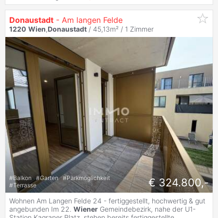
Donaustadt
- Am langen Felde
1220
Wien
,
Donaustadt
/ 45,13m² /
1 Zimmer
#
Balkon
#
Garten
#
Parkmöglichkeit
€ 324.800,-
#
Terrasse
Wohnen Am Langen Felde 24 - fertiggestellt, hochwertig & gut
angebunden Im 22.
Wiener
Gemeindebezirk, nahe der U1-
Station Kagraner Platz, stehen bereits fertiggestellte