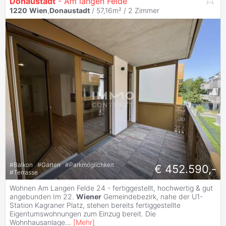
Donaustadt
- Am langen Felde
1220
Wien
,
Donaustadt
/ 57,16m² /
2 Zimmer
#
Balkon
#
Garten
#
Parkmöglichkeit
€ 452.590,-
#
Terrasse
Wohnen Am Langen Felde 24 - fertiggestellt, hochwertig & gut
angebunden Im 22.
Wiener
Gemeindebezirk, nahe der U1-
Station Kagraner Platz, stehen bereits fertiggestellte
Eigentumswohnungen zum Einzug bereit. Die
Wohnhausanlage
...
[
Mehr
]