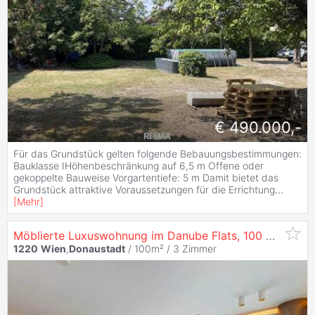
€ 490.000,-
Für das Grundstück gelten folgende Bebauungsbestimmungen:
Bauklasse IHöhenbeschränkung auf 6,5 m Offene oder
gekoppelte Bauweise Vorgartentiefe: 5 m Damit bietet das
Grundstück attraktive Voraussetzungen für die Errichtung
...
[
Mehr
]
Möblierte Luxuswohnung im Danube Flats, 100 m², 3 Zimmer –
1220
Wien
,
Donaustadt
/ 100m² /
3 Zimmer