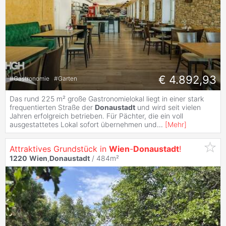
€ 4.892,93
#
Gastronomie
#
Garten
Das rund 225 m² große Gastronomielokal liegt in einer stark
frequentierten Straße der
Donaustadt
und wird seit vielen
Jahren erfolgreich betrieben. Für Pächter, die ein voll
ausgestattetes Lokal sofort übernehmen und
...
[
Mehr
]
Attraktives Grundstück in
Wien
-
Donaustadt
!
1220
Wien
,
Donaustadt
/ 484m²