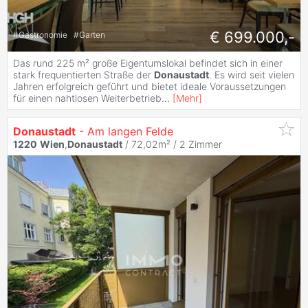
€ 699.000,-
#
Gastronomie
#
Garten
Das rund 225 m² große Eigentumslokal befindet sich in einer
stark frequentierten Straße der
Donaustadt
. Es wird seit vielen
Jahren erfolgreich geführt und bietet ideale Voraussetzungen
für einen nahtlosen Weiterbetrieb
...
[
Mehr
]
Donaustadt
- Am langen Felde
1220
Wien
,
Donaustadt
/ 72,02m² /
2 Zimmer