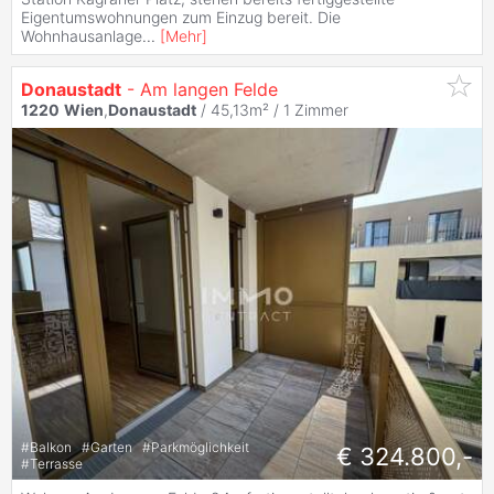
Eigentumswohnungen zum Einzug bereit. Die
Wohnhausanlage
...
[
Mehr
]
Donaustadt
- Am langen Felde
1220
Wien
,
Donaustadt
/ 45,13m² /
1 Zimmer
#
Balkon
#
Garten
#
Parkmöglichkeit
€ 324.800,-
#
Terrasse