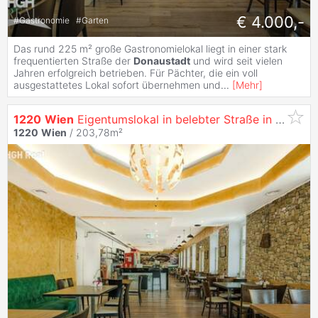
€ 4.000,-
#
Gastronomie
#
Garten
Das rund 225 m² große Gastronomielokal liegt in einer stark
frequentierten Straße der
Donaustadt
und wird seit vielen
Jahren erfolgreich betrieben. Für Pächter, die ein voll
ausgestattetes Lokal sofort übernehmen und
...
[
Mehr
]
1220
Wien
Eigentumslokal in belebter Straße in der
Don
1220
Wien
/ 203,78m²