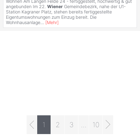
Wohnen Am Langen Felde 24 - fertiggestellt, hochwertig & gut
angebunden Im 22.
Wiener
Gemeindebezirk, nahe der U1-
Station Kagraner Platz, stehen bereits fertiggestellte
Eigentumswohnungen zum Einzug bereit. Die
Wohnhausanlage
...
[
Mehr
]
1
2
3
...
10