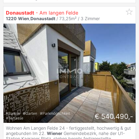
Donaustadt
- Am langen Felde
1220
Wien
,
Donaustadt
/ 73,25m² /
3 Zimmer
#
Balkon
#
Garten
#
Parkmöglichkeit
€ 540.490,-
#
Terrasse
Wohnen Am Langen Felde 24 - fertiggestellt, hochwertig & gut
angebunden Im 22.
Wiener
Gemeindebezirk, nahe der U1-
Station Kagraner Platz, stehen bereits fertiggestellte