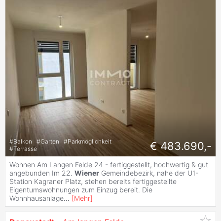
#
Balkon
#
Garten
#
Parkmöglichkeit
€ 483.690,-
#
Terrasse
Wohnen Am Langen Felde 24 - fertiggestellt, hochwertig & gut
angebunden Im 22.
Wiener
Gemeindebezirk, nahe der U1-
Station Kagraner Platz, stehen bereits fertiggestellte
Eigentumswohnungen zum Einzug bereit. Die
Wohnhausanlage
...
[
Mehr
]