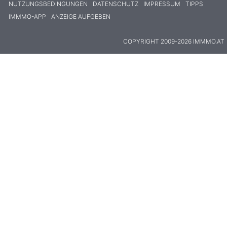
NUTZUNGSBEDINGUNGEN
DATENSCHUTZ
IMPRESSUM
TIPPS
IMMMO-APP
ANZEIGE AUFGEBEN
COPYRIGHT 2009-2026 IMMMO.AT