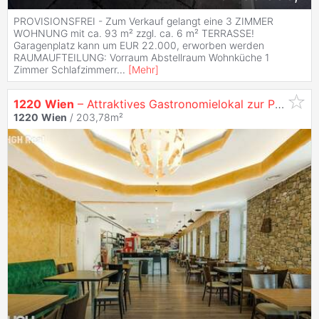
PROVISIONSFREI - Zum Verkauf gelangt eine 3 ZIMMER
WOHNUNG mit ca. 93 m² zzgl. ca. 6 m² TERRASSE!
Garagenplatz kann um EUR 22.000, erworben werden
RAUMAUFTEILUNG: Vorraum Abstellraum Wohnküche 1
Zimmer Schlafzimmerr
...
[
Mehr
]
1220
Wien
– Attraktives Gastronomielokal zur Pacht in belebter Straße der
1220
Wien
/ 203,78m²