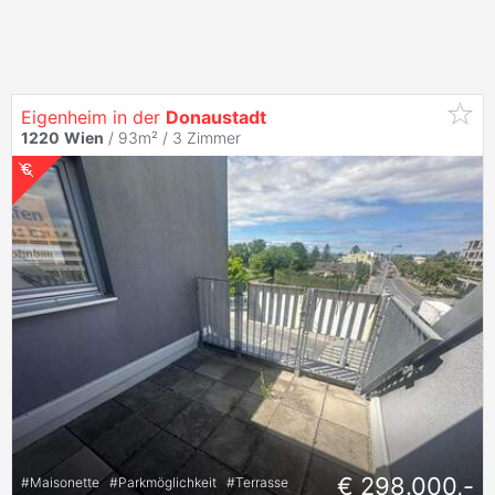
Eigenheim in der
Donaustadt
1220
Wien
/ 93m² /
3 Zimmer
€ 298.000,-
#
Maisonette
#
Parkmöglichkeit
#
Terrasse