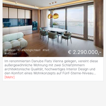
#
Balkon
#
Parkmöglichkeit
#
hell
€ 2.290.000,-
#
möbliert
Im renommierten Danube Flats Vienna gelegen, vereint diese
außergewöhnliche Wohnung mit zwei Schlafzimmern
architektonische Qualität, hochwertiges Interior Design und
den Komfort eines Wohnkonzepts auf Fünf-Sterne-Niveau
...
[
Mehr
]