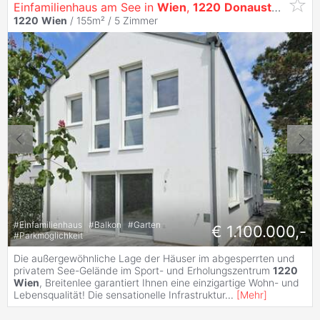
Einfamilienhaus am See in
Wien
,
1220
Donaustadt
1220
Wien
/ 155m² /
5 Zimmer
#
Einfamilienhaus
#
Balkon
#
Garten
€ 1.100.000,-
#
Parkmöglichkeit
Die außergewöhnliche Lage der Häuser im abgesperrten und
privatem See-Gelände im Sport- und Erholungszentrum
1220
Wien
, Breitenlee garantiert Ihnen eine einzigartige Wohn- und
Lebensqualität! Die sensationelle Infrastruktur
...
[
Mehr
]