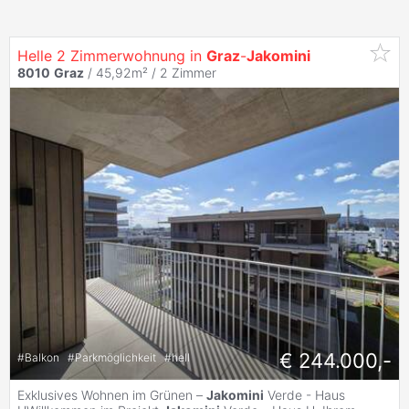
Helle 2 Zimmerwohnung in
Graz
-
Jakomini
8010
Graz
/ 45,92m² /
2 Zimmer
€ 244.000,-
#
Balkon
#
Parkmöglichkeit
#
hell
Exklusives Wohnen im Grünen –
Jakomini
Verde - Haus