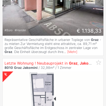
€ 1.138,33
#
Büro
#
Handel
Repräsentative Geschäftsfläche in urbaner Toplage von
Graz
-
zu mieten Zur Vermietung steht eine attraktive, ca. 89,71 m²
große Geschäftsfläche im Erdgeschoss in zentraler Lage von
Graz
. Die Einheit überzeugt durch ihre
...
[
Mehr
]
Letzte Wohnung ! Neubauprojekt in
Graz
,
Jakomini
- Mod
8010
Graz
Jakomini
/ 32,98m² /
1 Zimmer