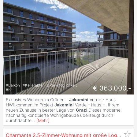
#
Balkon
#
Kellerabteil
#
Parkmöglichkeit
€ 363.000,-
#
hell
Exklusives Wohnen im Grünen –
Jakomini
Verde - Haus
HWillkommen im Projekt
Jakomini
Verde – Haus H, Ihrem
neuen Zuhause in bester Lage von
Graz
! Dieses moderne,
nachhaltig konzipierte Wohngebäude überzeugt durch
durchdachte
...
[
Mehr
]
Charmante 2,5-Zimmer-Wohnung mit große Loggia in Bestlage von