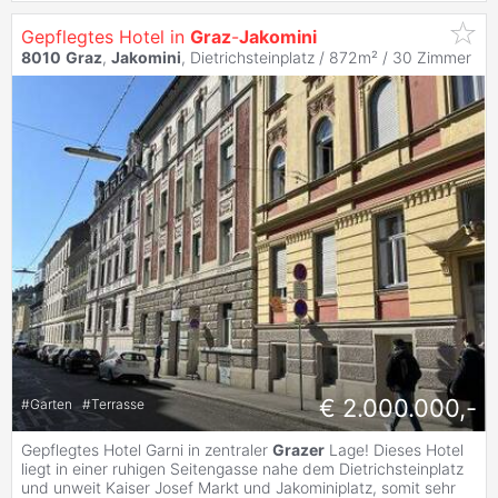
Gepflegtes Hotel in
Graz
-
Jakomini
8010
Graz
,
Jakomini
, Dietrichsteinplatz / 872m² /
30 Zimmer
€ 2.000.000,-
#
Garten
#
Terrasse
Gepflegtes Hotel Garni in zentraler
Grazer
Lage! Dieses Hotel
liegt in einer ruhigen Seitengasse nahe dem Dietrichsteinplatz
und unweit Kaiser Josef Markt und Jakominiplatz, somit sehr