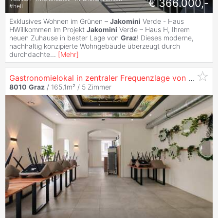
€ 366.000,-
#
hell
Exklusives Wohnen im Grünen –
Jakomini
Verde - Haus
HWillkommen im Projekt
Jakomini
Verde – Haus H, Ihrem
neuen Zuhause in bester Lage von
Graz
! Dieses moderne,
nachhaltig konzipierte Wohngebäude überzeugt durch
durchdachte
...
[
Mehr
]
Gastronomielokal in zentraler Frequenzlage von
Graz
-
J
8010
Graz
/ 165,1m² /
5 Zimmer