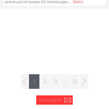
zentral und mit besten ÖV Anbindungen.
...
[
Mehr
]
1
2
3
...
10
Suchagent