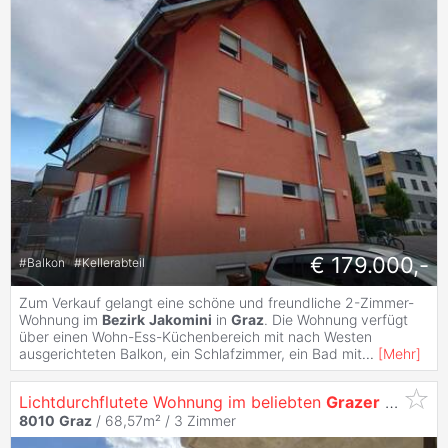
€ 179.000,-
#
Balkon
#
Kellerabteil
Zum Verkauf gelangt eine schöne und freundliche 2-Zimmer-
Wohnung im
Bezirk
Jakomini
in
Graz
. Die Wohnung verfügt
über einen Wohn-Ess-Küchenbereich mit nach Westen
ausgerichteten Balkon, ein Schlafzimmer, ein Bad mit
...
[
Mehr
]
Lichtdurchflutete Wohnung im beliebten
Grazer
Bezirk
8010
Graz
/ 68,57m² /
3 Zimmer