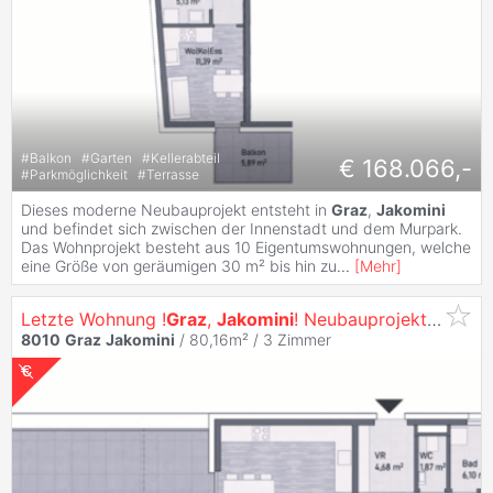
#
Balkon
#
Garten
#
Kellerabteil
€ 168.066,-
#
Parkmöglichkeit
#
Terrasse
Dieses moderne Neubauprojekt entsteht in
Graz
,
Jakomini
und befindet sich zwischen der Innenstadt und dem Murpark.
Das Wohnprojekt besteht aus 10 Eigentumswohnungen, welche
eine Größe von geräumigen 30 m² bis hin zu
...
[
Mehr
]
Letzte Wohnung !
Graz
,
Jakomini
! Neubauprojekt: Exklusive Eigentumswohnung (80m²) mit Terrasse! Provisionsfrei
8010
Graz
Jakomini
/ 80,16m² /
3 Zimmer