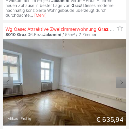
HWillkommen im Projekt
Jakomini
Verde – Haus H, Ihrem
neuen Zuhause in bester Lage von
Graz
! Dieses moderne,
nachhaltig konzipierte Wohngebäude überzeugt durch
durchdachte
...
[
Mehr
]
Wg Oase: Attraktive Zweizimmerwohnung
Graz
Jakomin
8010
Graz
,06.Bez.:
Jakomini
/ 55m² /
2 Zimmer
€ 635,94
#
Altbau
#
ruhig