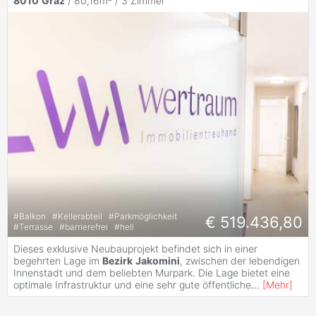
8010
Graz
/ 80,16m² /
3 Zimmer
#
Balkon
#
Kellerabteil
#
Parkmöglichkeit
€ 519.436,80
#
Terrasse
#
barrierefrei
#
hell
Dieses exklusive Neubauprojekt befindet sich in einer
begehrten Lage im
Bezirk
Jakomini
, zwischen der lebendigen
Innenstadt und dem beliebten Murpark. Die Lage bietet eine
optimale Infrastruktur und eine sehr gute öffentliche
...
[
Mehr
]