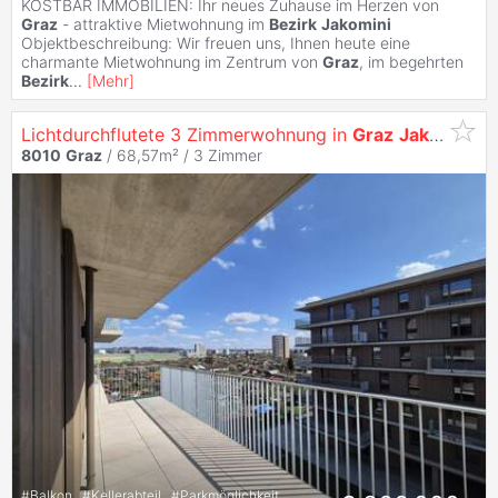
KOSTBAR IMMOBILIEN: Ihr neues Zuhause im Herzen von
Graz
- attraktive Mietwohnung im
Bezirk
Jakomini
Objektbeschreibung: Wir freuen uns, Ihnen heute eine
charmante Mietwohnung im Zentrum von
Graz
, im begehrten
Bezirk
...
[
Mehr
]
Lichtdurchflutete 3 Zimmerwohnung in
Graz
Jakomini
8010
Graz
/ 68,57m² /
3 Zimmer
#
Balkon
#
Kellerabteil
#
Parkmöglichkeit