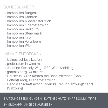
BUNDESLÄNDER
Immobilien Burgenland
Immobilien Kärnten
Immobilien Niederösterreich
Immobilien Oberösterreich
Immobilien Salzburg
Immobilien Steiermark
Immobilien Tirol
Immobilien Vorarlberg
Immobilien Wien
IMMMO ENTDECKEN
kleines schloss kaufen
proberaum in wien mieten
Josefine Wessely Weg, 1120 Wien Meidling
graßnitzberg 30 mieten
Häuser in 3072 Kasten bei Böheimkirchen (Sankt
Pölten(Land), Niederösterreich)
Genossenschaftswohnungen kaufen in Salzburg(Stadt)
(Salzburg)
NUTZUNGSBEDINGUNGEN
DATENSCHUTZ
IMPRESSUM
TIPPS
IMMMO-APP
ANZEIGE AUFGEBEN