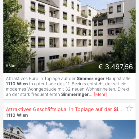
€ 3.497,56
#
Büro
Attraktives Büro in Toplage auf der
Simmeringer
Hauptstraße
1110
Wien
In guter Lage des 11. Bezirks entsteht derzeit ein
modernes Wohngebäude mit 32 neuen Wohneinheiten. Direkt
an der stark frequentierten
Simmeringer
...
[
Mehr
]
Attraktives Geschäftslokal in Toplage auf der
Simmeringer
1110
Wien