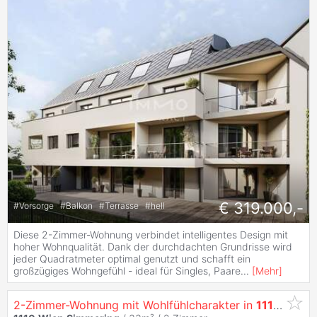
€ 319.000,-
#
Vorsorge
#
Balkon
#
Terrasse
#
hell
Diese 2-Zimmer-Wohnung verbindet intelligentes Design mit
hoher Wohnqualität. Dank der durchdachten Grundrisse wird
jeder Quadratmeter optimal genutzt und schafft ein
großzügiges Wohngefühl - ideal für Singles, Paare
...
[
Mehr
]
2-Zimmer-Wohnung mit Wohlfühlcharakter in
1110
Wien