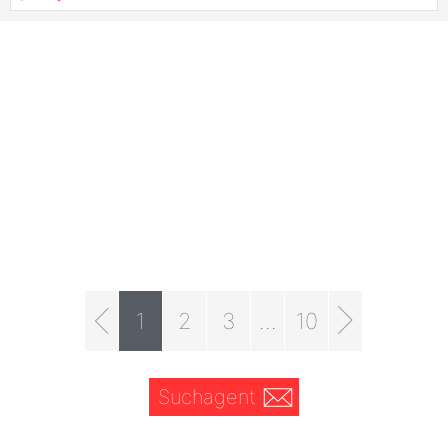
1
2
3
...
10
Suchagent