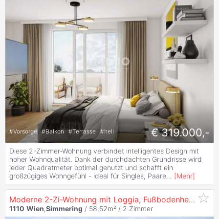
€ 319.000,-
#
Vorsorge
#
Balkon
#
Terrasse
#
hell
Diese 2-Zimmer-Wohnung verbindet intelligentes Design mit
hoher Wohnqualität. Dank der durchdachten Grundrisse wird
jeder Quadratmeter optimal genutzt und schafft ein
großzügiges Wohngefühl - ideal für Singles, Paare
...
[
Mehr
]
Moderne 2-Zi-Wohnung mit Loggia, Fußbodenheizung in
1110
Wien
,
Simmering
/ 58,52m² /
2 Zimmer