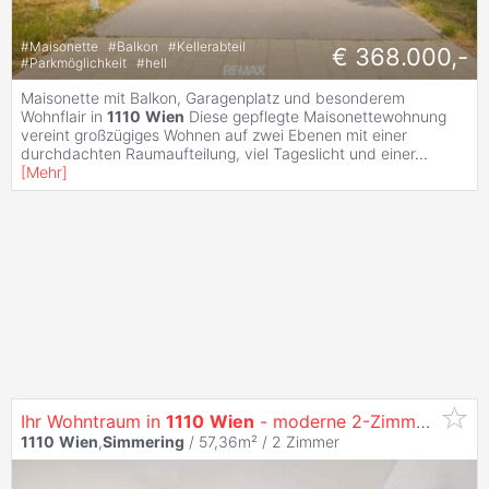
#
Maisonette
#
Balkon
#
Kellerabteil
€ 368.000,-
#
Parkmöglichkeit
#
hell
Maisonette mit Balkon, Garagenplatz und besonderem
Wohnflair in
1110
Wien
Diese gepflegte Maisonettewohnung
vereint großzügiges Wohnen auf zwei Ebenen mit einer
durchdachten Raumaufteilung, viel Tageslicht und einer
...
[
Mehr
]
Ihr Wohntraum in
1110
Wien
- moderne 2-Zimmer-Wohnung
1110
Wien
,
Simmering
/ 57,36m² /
2 Zimmer