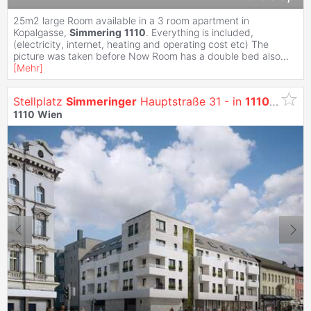
25m2 large Room available in a 3 room apartment in
Kopalgasse,
Simmering
1110
. Everything is included,
(electricity, internet, heating and operating cost etc) The
picture was taken before Now Room has a double bed also
...
[
Mehr
]
Stellplatz
Simmeringer
Hauptstraße 31 - in
1110
Wien
-
1110
Wien