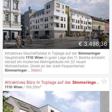
€ 3.496,36
#
Handel
Attraktives Geschäftslokal in Toplage auf der
Simmeringer
Hauptstraße
1110
Wien
In guter Lage des 11. Bezirks entsteht
derzeit ein modernes Wohngebäude mit 32 neuen
Wohneinheiten. Direkt an der stark frequentierten
Simmeringer
...
[
Mehr
]
Attraktives Büro in Toplage auf der
Simmeringer
Haupts
1110
Wien
/ 166,55m²