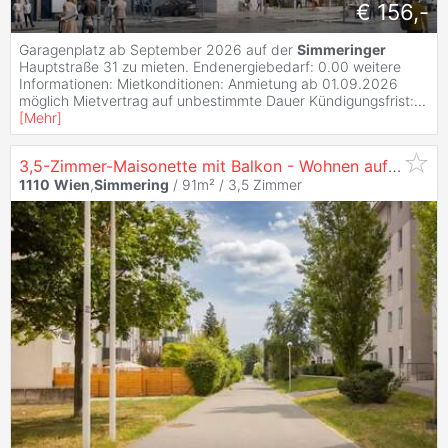
€ 156,-
Garagenplatz ab September 2026 auf der
Simmeringer
Hauptstraße 31 zu mieten. Endenergiebedarf: 0.00 weitere
Informationen: Mietkonditionen: Anmietung ab 01.09.2026
möglich Mietvertrag auf unbestimmte Dauer Kündigungsfrist:
...
[
Mehr
]
3,5-Zimmer-Maisonette mit Balkon - Wohnen auf zwei Ebenen in
1110
Wien
,
Simmering
/ 91m² /
3,5 Zimmer