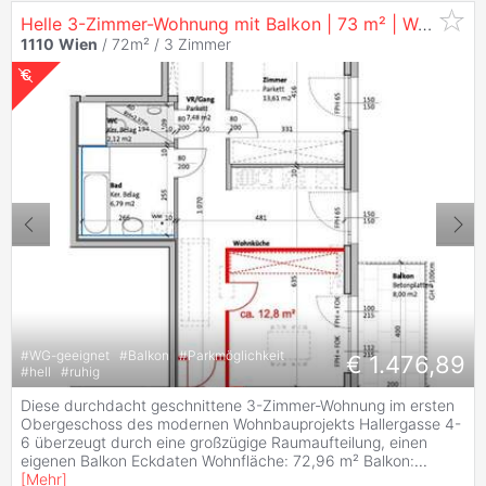
Helle 3-Zimmer-Wohnung mit Balkon | 73 m² | Wg-Tauglich |
1110
Wien
/ 72m² /
3 Zimmer
#
WG-geeignet
#
Balkon
#
Parkmöglichkeit
€ 1.476,89
#
hell
#
ruhig
Diese durchdacht geschnittene 3-Zimmer-Wohnung im ersten
Obergeschoss des modernen Wohnbauprojekts Hallergasse 4-
6 überzeugt durch eine großzügige Raumaufteilung, einen
eigenen Balkon Eckdaten Wohnfläche: 72,96 m² Balkon:
...
[
Mehr
]