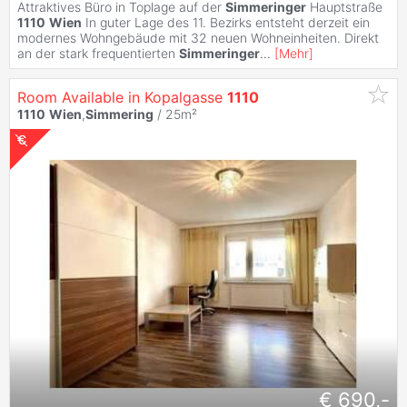
Attraktives Büro in Toplage auf der
Simmeringer
Hauptstraße
1110
Wien
In guter Lage des 11. Bezirks entsteht derzeit ein
modernes Wohngebäude mit 32 neuen Wohneinheiten. Direkt
an der stark frequentierten
Simmeringer
...
[
Mehr
]
Room Available in Kopalgasse
1110
1110
Wien
,
Simmering
/ 25m²
€ 690,-