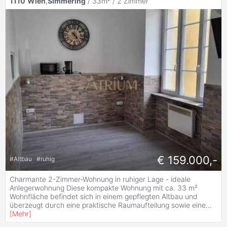
1110
Wien
,
Simmering
/ 33m² /
2 Zimmer
€ 159.000,-
#
Altbau
#
ruhig
Charmante 2-Zimmer-Wohnung in ruhiger Lage - ideale
Anlegerwohnung Diese kompakte Wohnung mit ca. 33 m²
Wohnfläche befindet sich in einem gepflegten Altbau und
überzeugt durch eine praktische Raumaufteilung sowie eine
...
[
Mehr
]