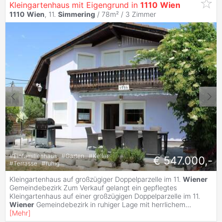
Kleingartenhaus mit Eigengrund in
1110
Wien
1110
Wien
, 11.
Simmering
/ 78m² /
3 Zimmer
#
Einfamilienhaus
#
Garten
#
Keller
€ 547.000,-
#
Terrasse
#
ruhig
Kleingartenhaus auf großzügiger Doppelparzelle im 11.
Wiener
Gemeindebezirk Zum Verkauf gelangt ein gepflegtes
Kleingartenhaus auf einer großzügigen Doppelparzelle im 11.
Wiener
Gemeindebezirk in ruhiger Lage mit herrlichem
...
[
Mehr
]