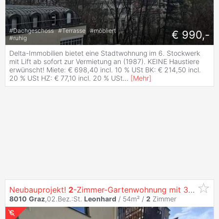
#
Dachgeschoss
#
Terrasse
#
möbliert
€ 990,-
#
ruhig
Delta-Immobilien bietet eine Stadtwohnung im 6. Stockwerk
mit Lift ab sofort zur Vermietung an (1987). KEINE Haustiere
erwünscht! Miete: € 698,40 incl. 10 % USt BK: € 214,50 incl.
20 % USt HZ: € 77,10 incl. 20 % USt
...
[
Mehr
]
Neubauprojekt!
2
-Zimmer-Gartenwohnung mit 3,6 Meter Raumhöhe in St-
8010
Graz
,02.Bez.:St.
Leonhard
/ 54m² /
2
Zimmer