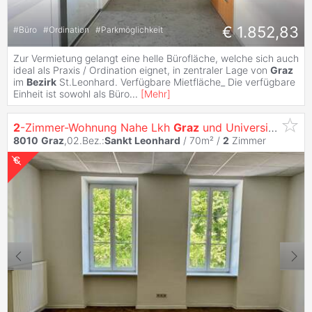
€ 1.852,83
#
Büro
#
Ordination
#
Parkmöglichkeit
Zur Vermietung gelangt eine helle Bürofläche, welche sich auch
ideal als Praxis / Ordination eignet, in zentraler Lage von
Graz
im
Bezirk
St.Leonhard. Verfügbare Mietfläche_ Die verfügbare
Einheit ist sowohl als Büro
...
[
Mehr
]
2
-Zimmer-Wohnung Nahe Lkh
Graz
und Universität
8010
Graz
,02.Bez.:
Sankt
Leonhard
/ 70m² /
2
Zimmer