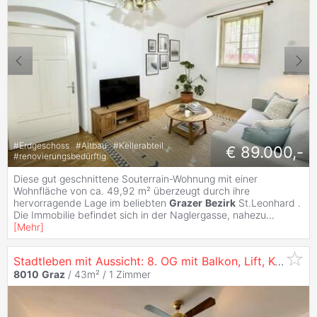
#
Erdgeschoss
#
Altbau
#
Kellerabteil
€ 89.000,-
#
renovierungsbedürftig
Diese gut geschnittene Souterrain-Wohnung mit einer
Wohnfläche von ca. 49,92 m² überzeugt durch ihre
hervorragende Lage im beliebten
Grazer
Bezirk
St.Leonhard .
Die Immobilie befindet sich in der Naglergasse, nahezu
...
[
Mehr
]
Stadtleben mit Aussicht: 8. OG mit Balkon, Lift, Keller und Garagenmöglichkeit in
8010
Graz
/ 43m² /
1 Zimmer