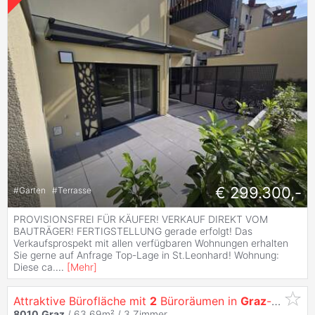
€ 299.300,-
#
Garten
#
Terrasse
PROVISIONSFREI FÜR KÄUFER! VERKAUF DIREKT VOM
BAUTRÄGER! FERTIGSTELLUNG gerade erfolgt! Das
Verkaufsprospekt mit allen verfügbaren Wohnungen erhalten
Sie gerne auf Anfrage Top-Lage in St.Leonhard! Wohnung:
Diese ca.
...
[
Mehr
]
Attraktive Bürofläche mit
2
Büroräumen in
Graz
-
Leonha
8010
Graz
/ 63,69m² /
3 Zimmer