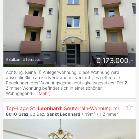
€ 173.000,-
#
Balkon
#
Terrasse
Achtung: Keine (!) Anlegerwohnung, diese Wohnung wird
ausschließlich an Endverbraucher verkauft, es gelten die
Regelungen des Wohnungsgemeinnützigkeitsgesetzes. Die
2
-
Zimmer-Wohnung befindet sich in einer schönen
Wohngegend
...
[
Mehr
]
Top-Lage St.
Leonhard
: Souterrain-Wohnung mit Potenzial
8010
Graz
,02.Bez.:
Sankt
Leonhard
/ 49m² /
1 Zimmer