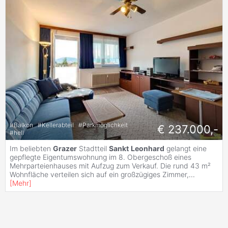
#
Balkon
#
Kellerabteil
#
Parkmöglichkeit
€ 237.000,-
#
hell
Im beliebten
Grazer
Stadtteil
Sankt
Leonhard
gelangt eine
gepflegte Eigentumswohnung im 8. Obergeschoß eines
Mehrparteienhauses mit Aufzug zum Verkauf. Die rund 43 m²
Wohnfläche verteilen sich auf ein großzügiges Zimmer,
...
[
Mehr
]