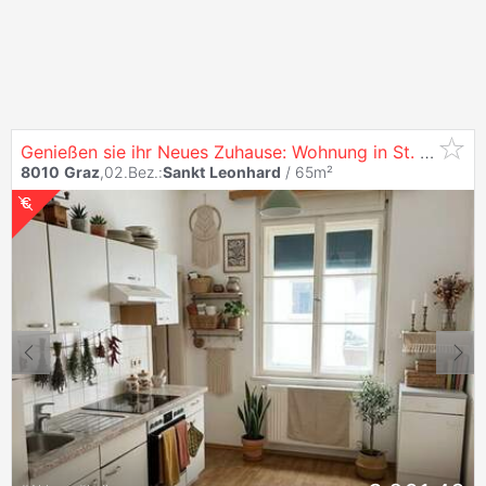
Genießen sie ihr Neues Zuhause: Wohnung in St.
Leonha
8010
Graz
,02.Bez.:
Sankt
Leonhard
/ 65m²