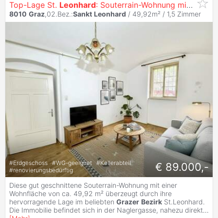
Top-Lage St.
Leonhard
: Souterrain-Wohnung mit Potenzial
8010
Graz
,02.Bez.:
Sankt
Leonhard
/ 49,92m² /
1,5 Zimmer
#
Erdgeschoss
#
WG-geeignet
#
Kellerabteil
€ 89.000,-
#
renovierungsbedürftig
Diese gut geschnittene Souterrain-Wohnung mit einer
Wohnfläche von ca. 49,92 m² überzeugt durch ihre
hervorragende Lage im beliebten
Grazer
Bezirk
St.Leonhard.
Die Immobilie befindet sich in der Naglergasse, nahezu direkt
...