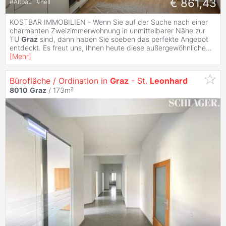
€ 861,43
#
Altbau
#
hell
KOSTBAR IMMOBILIEN - Wenn Sie auf der Suche nach einer
charmanten Zweizimmerwohnung in unmittelbarer Nähe zur
TU
Graz
sind, dann haben Sie soeben das perfekte Angebot
entdeckt. Es freut uns, Ihnen heute diese außergewöhnliche
...
[
Mehr
]
Bürofläche / Ordination in
Graz
- St.
Leonhard
8010
Graz
/ 173m²