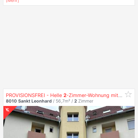
[
Mehr
]
PROVISIONSFREI - Helle
2
-Zimmer-Wohnung mit Loggia und Terrasse - Eigentum -
8010
Sankt
Leonhard
/ 56,7m² /
2
Zimmer