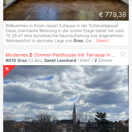
€ 779,38
Willkommen in Ihrem neuen Zuhause in der Schanzelgasse!
Diese charmante Wohnung in der ersten Etage bietet mit rund
70,35 m² eine durchdachte Raumaufteilung und angenehmen
Wohnkomfort in zentraler Lage von
Graz
. Sie
...
[
Mehr
]
Modernes
2
-Zimmer-Penthouse mit Terrasse in
Graz
, 65
8010
Graz
,02.Bez.:
Sankt
Leonhard
/ 65m² /
2
Zimmer