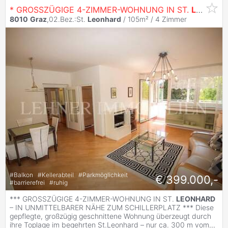
* GROSSZÜGIGE 4-ZIMMER-WOHNUNG IN ST.
LEONHARD
8010
Graz
,02.Bez.:St.
Leonhard
/ 105m² /
4 Zimmer
#
Balkon
#
Kellerabteil
#
Parkmöglichkeit
€ 399.000,-
#
barrierefrei
#
ruhig
*** GROSSZÜGIGE 4-ZIMMER-WOHNUNG IN ST.
LEONHARD
– IN UNMITTELBARER NÄHE ZUM SCHILLERPLATZ *** Diese
gepflegte, großzügig geschnittene Wohnung überzeugt durch
ihre Toplage im begehrten St.Leonhard – nur ca. 300 m vom
...