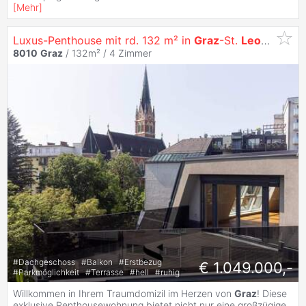
[
Mehr
]
Luxus-Penthouse mit rd. 132 m² in
Graz
-St.
Leonhard
8010
Graz
/ 132m² /
4 Zimmer
#
Dachgeschoss
#
Balkon
#
Erstbezug
€ 1.049.000,-
#
Parkmöglichkeit
#
Terrasse
#
hell
#
ruhig
Willkommen in Ihrem Traumdomizil im Herzen von
Graz
! Diese
exklusive Penthousewohnung bietet nicht nur eine großzügige