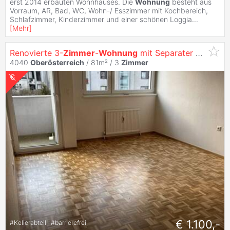
erst 2014 erbauten Wohnhauses. Die
Wohnung
besteht aus
Vorraum, AR, Bad, WC, Wohn-/ Esszimmer mit Kochbereich,
Schlafzimmer, Kinderzimmer und einer schönen Loggia
...
[
Mehr
]
Renovierte 3-
Zimmer
-
Wohnung
mit Separater Küche und Zwei Loggien
4040
Oberösterreich
/ 81m² /
3
Zimmer
€ 1.100,-
#
Kellerabteil
#
barrierefrei