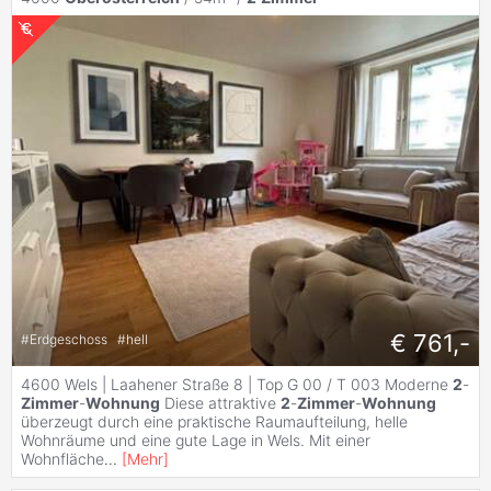
€ 761,-
#
Erdgeschoss
#
hell
4600 Wels | Laahener Straße 8 | Top G 00 / T 003 Moderne
2
-
Zimmer
-
Wohnung
Diese attraktive
2
-
Zimmer
-
Wohnung
überzeugt durch eine praktische Raumaufteilung, helle
Wohnräume und eine gute Lage in Wels. Mit einer
Wohnfläche
...
[
Mehr
]