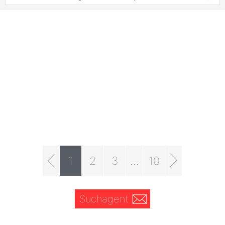
1
2
3
...
10
Suchagent