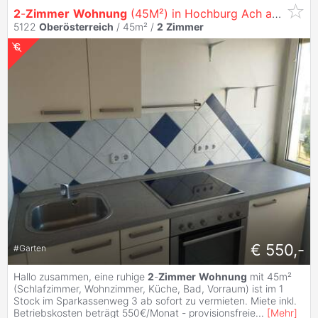
2
-
Zimmer
Wohnung
(45M²) in Hochburg Ach ab Sofort Provisionsfrei zu Vermieten
5122
Oberösterreich
/ 45m² /
2
Zimmer
€ 550,-
#
Garten
Hallo zusammen, eine ruhige
2
-
Zimmer
Wohnung
mit 45m²
(Schlafzimmer, Wohnzimmer, Küche, Bad, Vorraum) ist im 1
Stock im Sparkassenweg 3 ab sofort zu vermieten. Miete inkl.
Betriebskosten beträgt 550€/Monat - provisionsfreie
...
[
Mehr
]