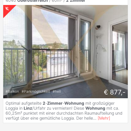
4040
Oberösterreich
/ 60m² /
2
Zimmer
€ 877,-
#
Balkon
#
Parkmöglichkeit
#
hell
Optimal aufgeteilte
2
-
Zimmer
-
Wohnung
mit großzügiger
Loggia in
Linz
/Urfahr zu vermieten! Diese
Wohnung
mit ca.
60,25m² punktet mit einer durchdachten Raumaufteilung und
verfügt über eine gemütliche Loggia. Der helle
...
[
Mehr
]