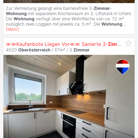
Zur Vermietung gelangt eine barrierefreie 3-
Zimmer
-
Wohnung
mit separatem Küchenraum im 3. Liftstock in Urfahr.
Die
Wohnung
verfügt über eine Wohnfläche von ca. 72 m²
zuzüglich zwei Loggien mit jeweils ca. 5 m². Die
Wohnung
...
[
Mehr
]
≫≫Kaufanbote Liegen Vor≪≪ Sanierte 3-
Zimmer
-
Wo
4020
Oberösterreich
/ 67m² /
3
Zimmer