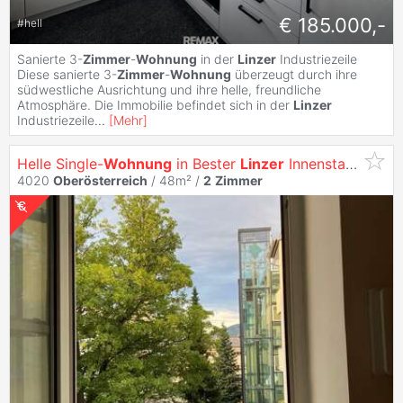
€ 185.000,-
#
hell
Sanierte 3-
Zimmer
-
Wohnung
in der
Linzer
Industriezeile
Diese sanierte 3-
Zimmer
-
Wohnung
überzeugt durch ihre
südwestliche Ausrichtung und ihre helle, freundliche
Atmosphäre. Die Immobilie befindet sich in der
Linzer
Industriezeile
...
[
Mehr
]
Helle Single-
Wohnung
in Bester
Linzer
Innenstadtlage
4020
Oberösterreich
/ 48m² /
2
Zimmer