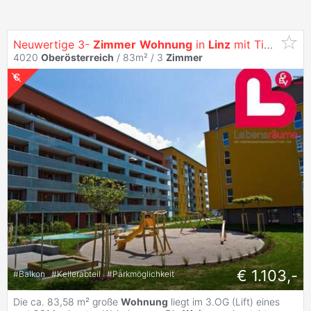
Neuwertige 3-
Zimmer
Wohnung
in
Linz
mit Tiefgarage
4020
Oberösterreich
/ 83m² /
3
Zimmer
€ 1.103,-
#
Balkon
#
Kellerabteil
#
Parkmöglichkeit
Die ca. 83,58 m² große
Wohnung
liegt im 3.OG (Lift) eines