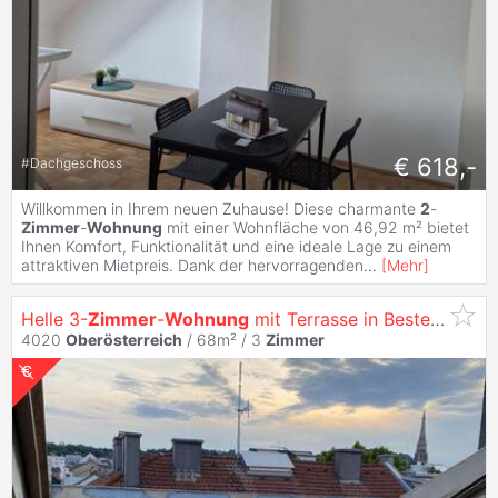
€ 618,-
#
Dachgeschoss
Willkommen in Ihrem neuen Zuhause! Diese charmante
2
-
Zimmer
-
Wohnung
mit einer Wohnfläche von 46,92 m² bietet
Ihnen Komfort, Funktionalität und eine ideale Lage zu einem
attraktiven Mietpreis. Dank der hervorragenden
...
[
Mehr
]
Helle 3-
Zimmer
-
Wohnung
mit Terrasse in Bester
Linzer
4020
Oberösterreich
/ 68m² /
3
Zimmer