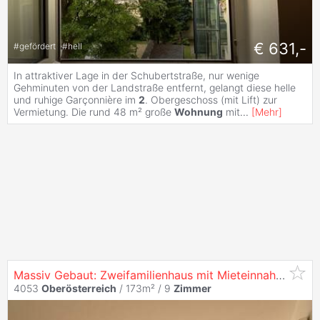
€ 631,-
#
gefördert
#
hell
In attraktiver Lage in der Schubertstraße, nur wenige
Gehminuten von der Landstraße entfernt, gelangt diese helle
und ruhige Garçonnière im
2
. Obergeschoss (mit Lift) zur
Vermietung. Die rund 48 m² große
Wohnung
mit
...
[
Mehr
]
Massiv Gebaut: Zweifamilienhaus mit Mieteinnahmen, Pool, Garage, Carport & Großem Garten in Haid
4053
Oberösterreich
/ 173m² /
9
Zimmer