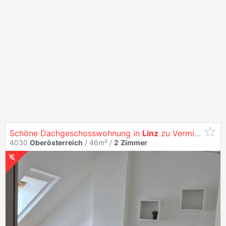
Schöne Dachgeschosswohnung in
Linz
zu Vermieten!
4030
Oberösterreich
/ 46m² /
2
Zimmer