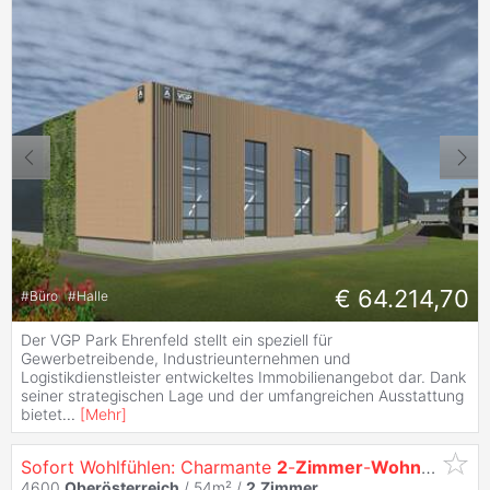
€ 64.214,70
#
Büro
#
Halle
Der VGP Park Ehrenfeld stellt ein speziell für
Gewerbetreibende, Industrieunternehmen und
Logistikdienstleister entwickeltes Immobilienangebot dar. Dank
seiner strategischen Lage und der umfangreichen Ausstattung
bietet
...
[
Mehr
]
Sofort Wohlfühlen: Charmante
2
-
Zimmer
-
Wohnung
im 
4600
Oberösterreich
/ 54m² /
2
Zimmer