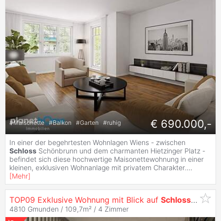
€ 690.000,-
#
Maisonette
#
Balkon
#
Garten
#
ruhig
In einer der begehrtesten Wohnlagen Wiens - zwischen
Schloss
Schönbrunn und dem charmanten Hietzinger Platz -
befindet sich diese hochwertige Maisonettewohnung in einer
kleinen, exklusiven Wohnanlage mit privatem Charakter.
...
[
Mehr
]
TOP09 Exklusive Wohnung mit Blick auf
Schloss
Orth & 
4810 Gmunden / 109,7m² /
4 Zimmer