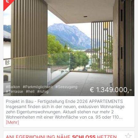
#
Balkon
#
Parkmöglichkeit
#
Seezugang
€ 1.349.000,-
#
Terrasse
#
hell
#
ruhig
Projekt in Bau - Fertigstellung Ende 2026 APPARTEMENTS
Insgesamt finden sich in der neuen, exklusiven Wohnanlage
zehn Eigentumswohnungen. Aktuell stehen nur mehr 2
Wohneinheiten mit einer Wohnfläche von ca. 95 oder 110
...
[
Mehr
]
ANLEGERWOHNUNG NÄHE
SCHLOSS
HETZENDORF