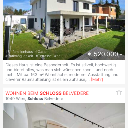
#
Einfamilienhaus
#
Garten
€ 520.000,-
#
Parkmöglichkeit
#
Terrasse
#
hell
Dieses Haus ist eine Besonderheit. Es ist stilvoll, hochwertig
und bietet alles, was man sich wünschen kann – und noch
mehr. Mit ca. 163 m² Wohnfläche, moderner Ausstattung und
cleverer Raumaufteilung ist es ein Zuhause,
...
[
Mehr
]
WOHNEN BEIM
SCHLOSS
BELVEDERE
1040 Wien,
Schloss
Belvedere