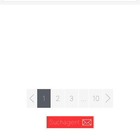
1
2
3
...
10
Suchagent