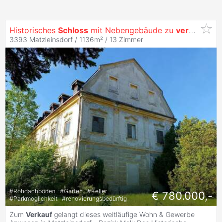
Historisches
Schloss
mit Nebengebäude zu
verkaufen
!!
3393 Matzleinsdorf / 1136m² /
13 Zimmer
#
Rohdachboden
#
Garten
#
Keller
€ 780.000,-
#
Parkmöglichkeit
#
renovierungsbedürftig
Zum
Verkauf
gelangt dieses weitläufige Wohn & Gewerbe