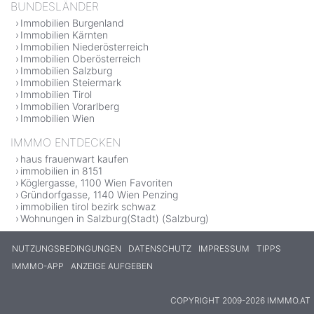
BUNDESLÄNDER
Immobilien Burgenland
Immobilien Kärnten
Immobilien Niederösterreich
Immobilien Oberösterreich
Immobilien Salzburg
Immobilien Steiermark
Immobilien Tirol
Immobilien Vorarlberg
Immobilien Wien
IMMMO ENTDECKEN
haus frauenwart kaufen
immobilien in 8151
Köglergasse, 1100 Wien Favoriten
Gründorfgasse, 1140 Wien Penzing
immobilien tirol bezirk schwaz
Wohnungen in Salzburg(Stadt) (Salzburg)
NUTZUNGSBEDINGUNGEN
DATENSCHUTZ
IMPRESSUM
TIPPS
IMMMO-APP
ANZEIGE AUFGEBEN
COPYRIGHT 2009-2026 IMMMO.AT