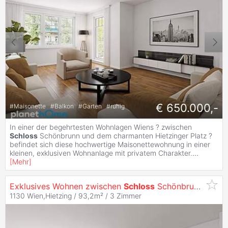
€ 650.000,-
#
Maisonette
#
Balkon
#
Garten
#
ruhig
In einer der begehrtesten Wohnlagen Wiens ? zwischen
Schloss
Schönbrunn und dem charmanten Hietzinger Platz ?
befindet sich diese hochwertige Maisonettewohnung in einer
kleinen, exklusiven Wohnanlage mit privatem Charakter.
...
[
Mehr
]
Exklusives Wohnen zwischen
Schloss
Schönbrunn und Hietzing: Maisonettewohnung mit Loggia
1130 Wien,Hietzing / 93,2m² /
3 Zimmer