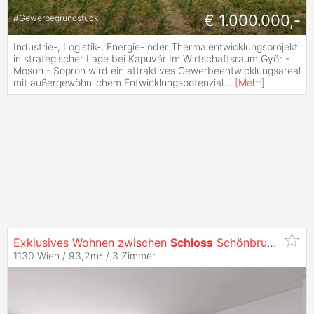
€ 1.000.000,-
#
Gewerbegrundstück
Industrie-, Logistik-, Energie- oder Thermalentwicklungsprojekt
in strategischer Lage bei Kapuvár Im Wirtschaftsraum Győr -
Moson - Sopron wird ein attraktives Gewerbeentwicklungsareal
mit außergewöhnlichem Entwicklungspotenzial
...
[
Mehr
]
Exklusives Wohnen zwischen
Schloss
Schönbrunn und Hietzing: Maisonettewohnung mit Loggia
1130 Wien / 93,2m² /
3 Zimmer