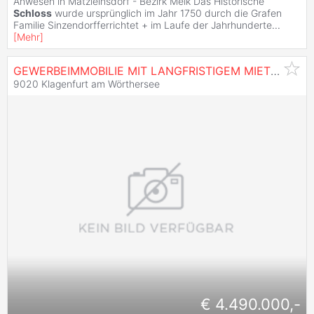
Anwesen in Matzleinsdorf - Bezirk Melk Das Historische
Schloss
wurde ursprünglich im Jahr 1750 durch die Grafen
Familie Sinzendorfferrichtet + im Laufe der Jahrhunderte
...
[
Mehr
]
GEWERBEIMMOBILIE MIT LANGFRISTIGEM MIETER IN
Ö
9020 Klagenfurt am Wörthersee
€ 4.490.000,-