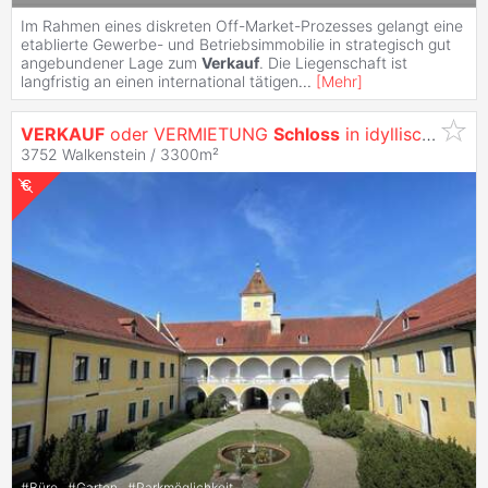
Im Rahmen eines diskreten Off-Market-Prozesses gelangt eine
etablierte Gewerbe- und Betriebsimmobilie in strategisch gut
angebundener Lage zum
Verkauf
. Die Liegenschaft ist
langfristig an einen international tätigen
...
[
Mehr
]
VERKAUF
oder VERMIETUNG
Schloss
in idyllischer Lage
3752 Walkenstein / 3300m²
#
Büro
#
Garten
#
Parkmöglichkeit