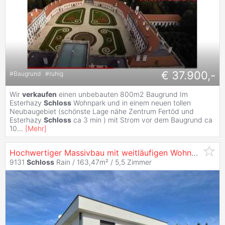
€ 37.900,-
#
Baugrund
#
ruhig
Wir
verkaufen
einen unbebauten 800m2 Baugrund Im
Esterhazy
Schloss
Wohnpark und in einem neuen tollen
Neubaugebiet (schönste Lage nähe Zentrum Fertöd und
Esterhazy
Schloss
ca 3 min ) mit Strom vor dem Baugrund ca
10
...
[
Mehr
]
Hochwertiger Massivbau mit weitläufigen Wohnbereich
9131
Schloss
Rain / 163,47m² /
5,5 Zimmer