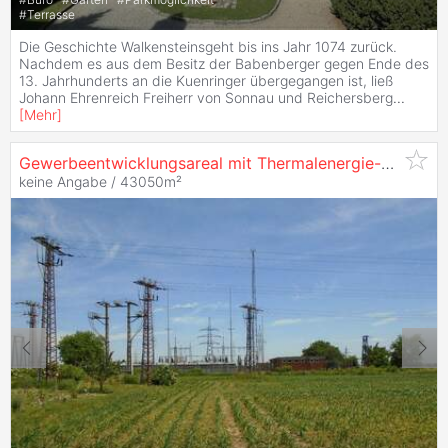
#
Terrasse
Die Geschichte Walkensteinsgeht bis ins Jahr 1074 zurück.
Nachdem es aus dem Besitz der Babenberger gegen Ende des
13. Jahrhunderts an die Kuenringer übergegangen ist, ließ
Johann Ehrenreich Freiherr von Sonnau und Reichersberg
...
[
Mehr
]
Gewerbeentwicklungsareal mit Thermalenergie-Potenzial Nahe
keine Angabe / 43050m²