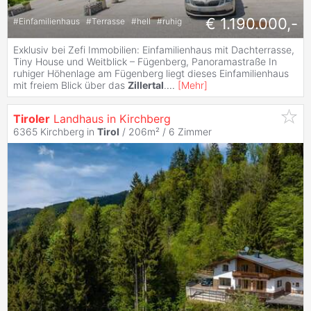
€ 1.190.000,-
#
Einfamilienhaus
#
Terrasse
#
hell
#
ruhig
Exklusiv bei Zefi Immobilien: Einfamilienhaus mit Dachterrasse,
Tiny House und Weitblick – Fügenberg, Panoramastraße In
ruhiger Höhenlage am Fügenberg liegt dieses Einfamilienhaus
mit freiem Blick über das
Zillertal
.
...
[
Mehr
]
Tiroler
Landhaus in Kirchberg
6365 Kirchberg in
Tirol
/ 206m² /
6 Zimmer