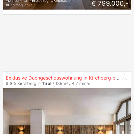
#
Maisonette
#
Erstbezug
#
Kellerabteil
€ 799.000,-
#
Parkmöglichkeit
Exklusive Dachgeschosswohnung in Kirchberg bei
Tirol
6365 Kirchberg in
Tirol
/ 139m² /
4 Zimmer