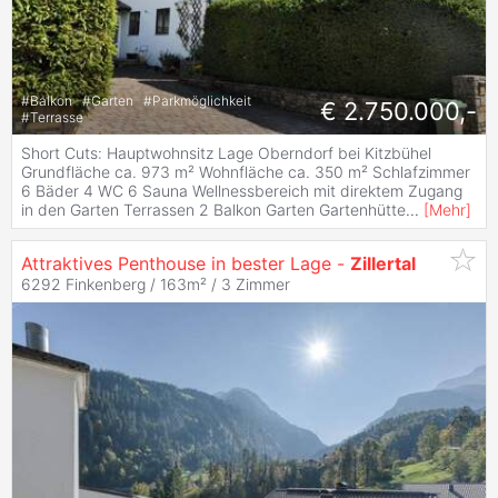
#
Balkon
#
Garten
#
Parkmöglichkeit
€ 2.750.000,-
#
Terrasse
Short Cuts: Hauptwohnsitz Lage Oberndorf bei Kitzbühel
Grundfläche ca. 973 m² Wohnfläche ca. 350 m² Schlafzimmer
6 Bäder 4 WC 6 Sauna Wellnessbereich mit direktem Zugang
in den Garten Terrassen 2 Balkon Garten Gartenhütte
...
[
Mehr
]
Attraktives Penthouse in bester Lage -
Zillertal
6292 Finkenberg / 163m² /
3 Zimmer