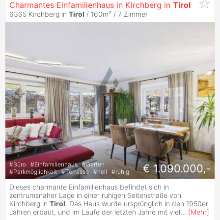
Charmantes Einfamilienhaus in Kirchberg in
Tirol
6365 Kirchberg in
Tirol
/ 160m² /
7 Zimmer
#
Büro
#
Einfamilienhaus
#
Garten
€ 1.090.000,-
#
Parkmöglichkeit
#
Terrasse
#
hell
#
ruhig
Dieses charmante Einfamilienhaus befindet sich in
zentrumsnaher Lage in einer ruhigen Seitenstraße von
Kirchberg in
Tirol
. Das Haus wurde ursprünglich in den 1950er
Jahren erbaut, und im Laufe der letzten Jahre mit viel
...
[
Mehr
]