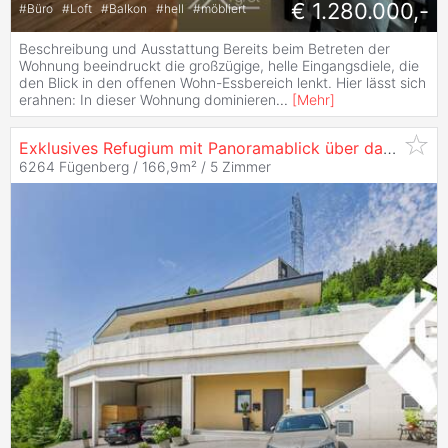
€ 1.280.000,-
#
Büro
#
Loft
#
Balkon
#
hell
#
möbliert
Beschreibung und Ausstattung Bereits beim Betreten der
Wohnung beeindruckt die großzügige, helle Eingangsdiele, die
den Blick in den offenen Wohn-Essbereich lenkt. Hier lässt sich
erahnen: In dieser Wohnung dominieren
...
[
Mehr
]
Exklusives Refugium mit Panoramablick über das
Zillert
6264 Fügenberg / 166,9m² /
5 Zimmer