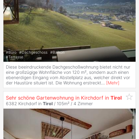
#
Büro
#
Dachgeschoss
#
Balkon
#
Terrasse
Diese beeindruckende Dachgeschoßwohnung bietet nicht nur
eine großzügige Wohnfläche von 120 m², sondern auch einen
ebenerdigen Eingang vom Abstellplatz aus, welcher direkt vor
der Haustüre situiert ist. Die Wohnung erstreckt
...
[
Mehr
]
Sehr schöne Gartenwohnung in Kirchdorf in
Tirol
6382 Kirchdorf in
Tirol
/ 105m² /
4 Zimmer