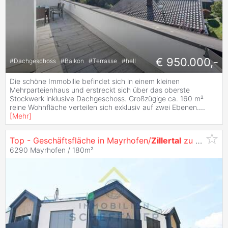
€ 950.000,-
#
Dachgeschoss
#
Balkon
#
Terrasse
#
hell
Die schöne Immobilie befindet sich in einem kleinen
Mehrparteienhaus und erstreckt sich über das oberste
Stockwerk inklusive Dachgeschoss. Großzügige ca. 160 m²
reine Wohnfläche verteilen sich exklusiv auf zwei Ebenen.
...
[
Mehr
]
Top - Geschäftsfläche in Mayrhofen/
Zillertal
zu vermieten
6290 Mayrhofen / 180m²