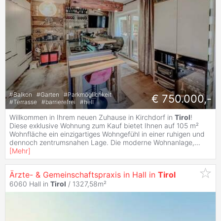
#
Balkon
#
Garten
#
Parkmöglichkeit
€ 750.000,-
#
Terrasse
#
barrierefrei
#
hell
Willkommen in Ihrem neuen Zuhause in Kirchdorf in
Tirol
!
Diese exklusive Wohnung zum Kauf bietet Ihnen auf 105 m²
Wohnfläche ein einzigartiges Wohngefühl in einer ruhigen und
dennoch zentrumsnahen Lage. Die moderne Wohnanlage,
...
[
Mehr
]
Ärzte- & Gemeinschaftspraxis in Hall in
Tirol
6060 Hall in
Tirol
/ 1327,58m²