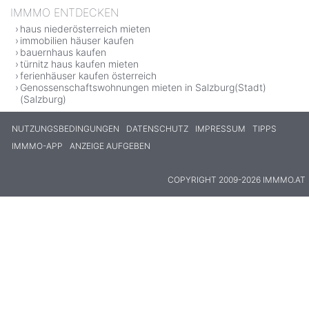
IMMMO ENTDECKEN
haus niederösterreich mieten
immobilien häuser kaufen
bauernhaus kaufen
türnitz haus kaufen mieten
ferienhäuser kaufen österreich
Genossenschaftswohnungen mieten in Salzburg(Stadt)
(Salzburg)
NUTZUNGSBEDINGUNGEN
DATENSCHUTZ
IMPRESSUM
TIPPS
IMMMO-APP
ANZEIGE AUFGEBEN
COPYRIGHT 2009-2026 IMMMO.AT