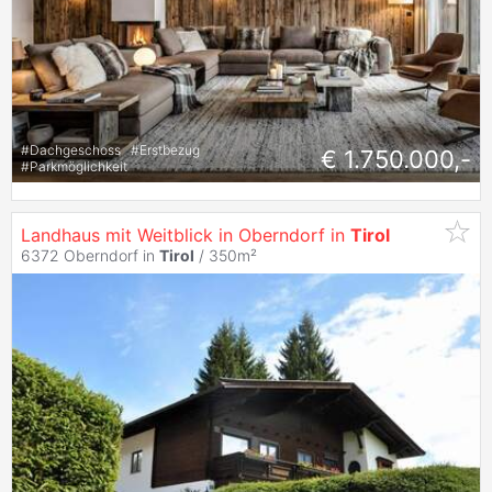
#
Dachgeschoss
#
Erstbezug
€ 1.750.000,-
#
Parkmöglichkeit
Landhaus mit Weitblick in Oberndorf in
Tirol
6372 Oberndorf in
Tirol
/ 350m²