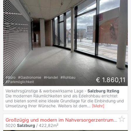
#
Büro
#
Gastronomie
#
Handel
#
Rohbau
€ 1.860,11
#
Parkmöglichkeit
Verkehrsgünstige & werbewirksame Lage -
Salzburg
Itzling
Die modernen Räumlichkeiten sind als Edelrohbau errichtet
und bieten somit eine ideale Grundlage für die Einbindung und
Umsetzung Ihrer Wünsche. Weiters ist dem
...
[
Mehr
]
Großzügig und modern im Nahversorgerzentrum
Itzling
5020
Salzburg
/ 422,82m²