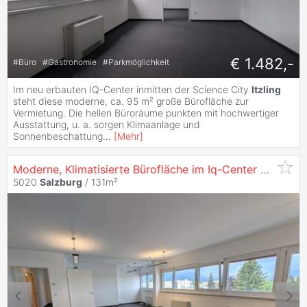
€ 1.482,-
#
Büro
#
Gastronomie
#
Parkmöglichkeit
Im neu erbauten IQ-Center inmitten der Science City
Itzling
steht diese moderne, ca. 95 m² große Bürofläche zur
Vermietung. Die hellen Büroräume punkten mit hochwertiger
Ausstattung, u. a. sorgen Klimaanlage und
Sonnenbeschattung
...
[
Mehr
]
Moderne, Klimatisierte Bürofläche im Iq-Center
Salzbur
5020
Salzburg
/ 131m²