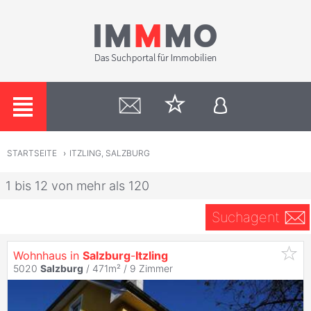
STARTSEITE
›
ITZLING, SALZBURG
1 bis 12 von mehr als 120
Suchagent
Wohnhaus in
Salzburg
-
Itzling
5020
Salzburg
/ 471m² /
9 Zimmer