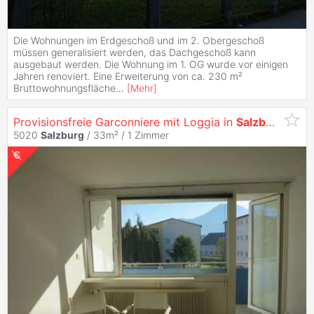
Die Wohnungen im Erdgeschoß und im 2. Obergeschoß
müssen generalisiert werden, das Dachgeschoß kann
ausgebaut werden. Die Wohnung im 1. OG wurde vor einigen
Jahren renoviert. Eine Erweiterung von ca. 230 m²
Bruttowohnungsfläche
...
[
Mehr
]
Provisionsfreie Garconniere mit Loggia in
Salzburg
/
Itzli
5020
Salzburg
/ 33m² /
1 Zimmer