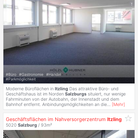
#
Büro
#
Gastronomie
#
Handel
#
Parkmöglichkeit
Moderne Büroflächen in
Itzling
Das attraktive Büro- und
Geschäftshaus ist im Norden
Salzburgs
situiert, nur wenige
Fahrminuten von der Autobahn, der Innenstadt und dem
Bahnhof entfernt. Anbindungsmöglichkeiten an die
...
[
Mehr
]
Geschäftsflächen im Nahversorgerzentrum
Itzling
5020
Salzburg
/ 93m²