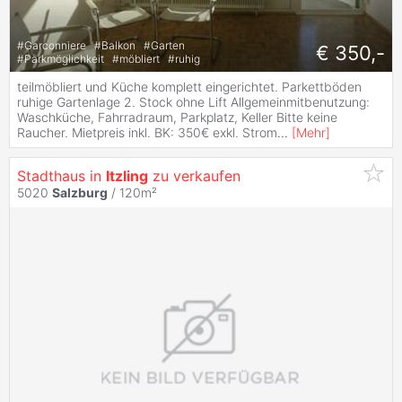
#
Garconniere
#
Balkon
#
Garten
€ 350,-
#
Parkmöglichkeit
#
möbliert
#
ruhig
teilmöbliert und Küche komplett eingerichtet. Parkettböden
ruhige Gartenlage 2. Stock ohne Lift Allgemeinmitbenutzung:
Waschküche, Fahrradraum, Parkplatz, Keller Bitte keine
Raucher. Mietpreis inkl. BK: 350€ exkl. Strom
...
[
Mehr
]
Stadthaus in
Itzling
zu verkaufen
5020
Salzburg
/ 120m²