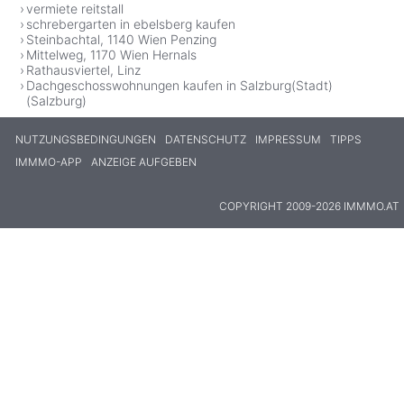
vermiete reitstall
schrebergarten in ebelsberg kaufen
Steinbachtal, 1140 Wien Penzing
Mittelweg, 1170 Wien Hernals
Rathausviertel, Linz
Dachgeschosswohnungen kaufen in Salzburg(Stadt)
(Salzburg)
NUTZUNGSBEDINGUNGEN
DATENSCHUTZ
IMPRESSUM
TIPPS
IMMMO-APP
ANZEIGE AUFGEBEN
COPYRIGHT 2009-2026 IMMMO.AT