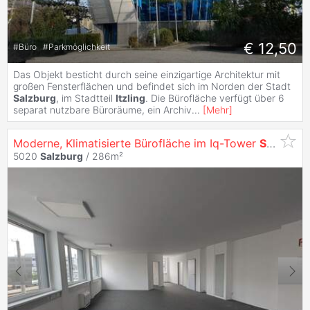
€ 12,50
#
Büro
#
Parkmöglichkeit
Das Objekt besticht durch seine einzigartige Architektur mit
großen Fensterflächen und befindet sich im Norden der Stadt
Salzburg
, im Stadtteil
Itzling
. Die Bürofläche verfügt über 6
separat nutzbare Büroräume, ein Archiv
...
[
Mehr
]
Moderne, Klimatisierte Bürofläche im Iq-Tower
Salzburg
5020
Salzburg
/ 286m²