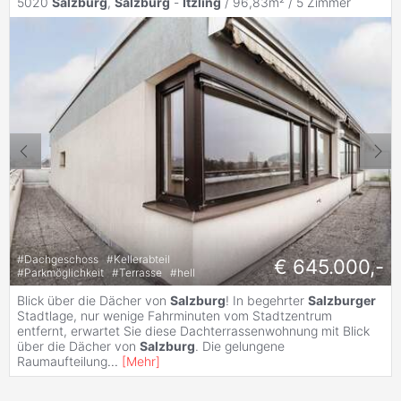
5020
Salzburg
,
Salzburg
-
Itzling
/ 96,83m² /
5 Zimmer
#
Dachgeschoss
#
Kellerabteil
€ 645.000,-
#
Parkmöglichkeit
#
Terrasse
#
hell
Blick über die Dächer von
Salzburg
! In begehrter
Salzburger
Stadtlage, nur wenige Fahrminuten vom Stadtzentrum
entfernt, erwartet Sie diese Dachterrassenwohnung mit Blick
über die Dächer von
Salzburg
. Die gelungene
Raumaufteilung
...
[
Mehr
]