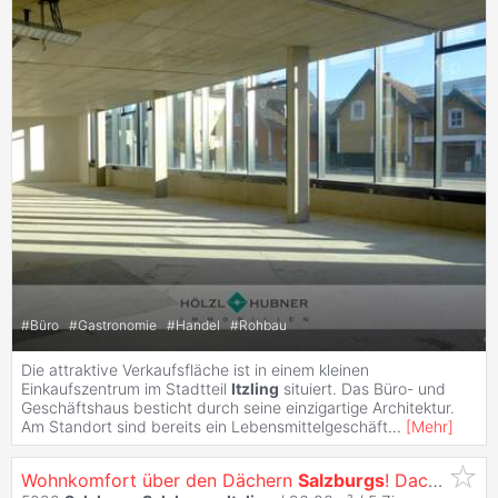
#
Büro
#
Gastronomie
#
Handel
#
Rohbau
Die attraktive Verkaufsfläche ist in einem kleinen
Einkaufszentrum im Stadtteil
Itzling
situiert. Das Büro- und
Geschäftshaus besticht durch seine einzigartige Architektur.
Am Standort sind bereits ein Lebensmittelgeschäft
...
[
Mehr
]
Wohnkomfort über den Dächern
Salzburgs
! Dachterrassenwohnung mit Weitblick