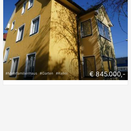
€ 845.000,-
#
Mehrfamilienhaus
#
Garten
#
Keller