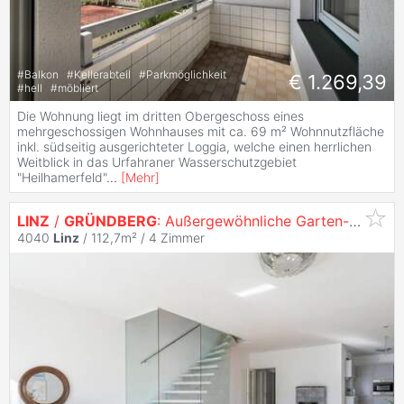
#
Balkon
#
Kellerabteil
#
Parkmöglichkeit
€ 1.269,39
#
hell
#
möbliert
Die Wohnung liegt im dritten Obergeschoss eines
mehrgeschossigen Wohnhauses mit ca. 69 m² Wohnnutzfläche
inkl. südseitig ausgerichteter Loggia, welche einen herrlichen
Weitblick in das Urfahraner Wasserschutzgebiet
"Heilhamerfeld"
...
[
Mehr
]
LINZ
/
GRÜNDBERG
: Außergewöhnliche Garten-Maisonette mit Pool
4040
Linz
/ 112,7m² /
4 Zimmer