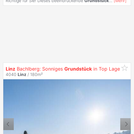
Richtige für Sie! Dieses beeindruckende
Grundstück
...
[
Mehr
]
Linz
Bachlberg: Sonniges
Grundstück
in Top Lage
4040
Linz
/ 180m²