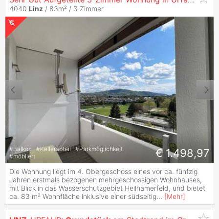
4040
Linz
/ 83m² /
3 Zimmer
#
Balkon
#
Kellerabteil
#
Parkmöglichkeit
€ 1.498,97
#
möbliert
Die Wohnung liegt im 4. Obergeschoss eines vor ca. fünfzig
Jahren erstmals bezogenen mehrgeschossigen Wohnhauses,
mit Blick in das Wasserschutzgebiet Heilhamerfeld, und bietet
ca. 83 m² Wohnfläche inklusive einer südseitig
...
[
Mehr
]