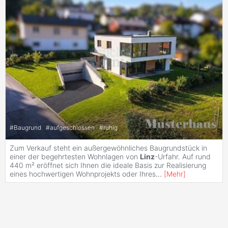
#
Baugrund
#
aufgeschlossen
#
ruhig
Zum Verkauf steht ein außergewöhnliches Baugrundstück in
einer der begehrtesten Wohnlagen von
Linz
-Urfahr. Auf rund
440 m² eröffnet sich Ihnen die ideale Basis zur Realisierung
eines hochwertigen Wohnprojekts oder Ihres
...
[
Mehr
]