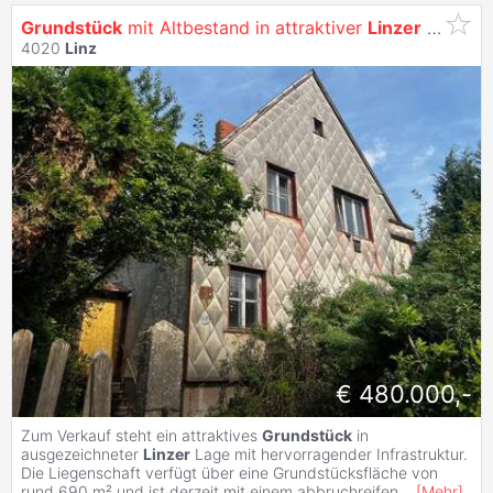
Grundstück
mit Altbestand in attraktiver
Linzer
Lage
4020
Linz
€ 480.000,-
Zum Verkauf steht ein attraktives
Grundstück
in
ausgezeichneter
Linzer
Lage mit hervorragender Infrastruktur.
Die Liegenschaft verfügt über eine Grundstücksfläche von
rund 690 m² und ist derzeit mit einem abbruchreifen
...
[
Mehr
]