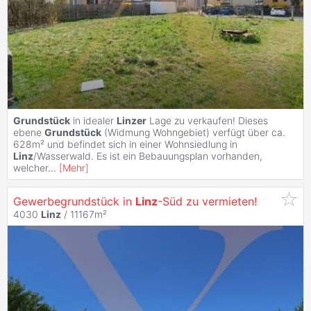
Grundstück
in idealer
Linzer
Lage zu verkaufen! Dieses
ebene
Grundstück
(Widmung Wohngebiet) verfügt über ca.
628m² und befindet sich in einer Wohnsiedlung in
Linz
/Wasserwald. Es ist ein Bebauungsplan vorhanden,
welcher
...
[
Mehr
]
Gewerbegrundstück in
Linz
-Süd zu vermieten!
4030
Linz
/ 11167m²