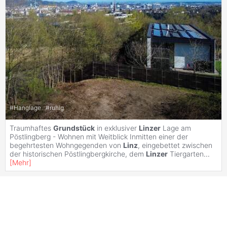
#
Hanglage
#
ruhig
Traumhaftes
Grundstück
in exklusiver
Linzer
Lage am
Pöstlingberg - Wohnen mit Weitblick Inmitten einer der
begehrtesten Wohngegenden von
Linz
, eingebettet zwischen
der historischen Pöstlingbergkirche, dem
Linzer
Tiergarten
...
[
Mehr
]