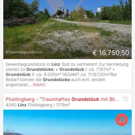
€ 16.750,50
#
Gewerbegrundstück
Gewerbegrundstück in
Linz
-Süd zu vermieten! Zur Vermietung
stehen 2x
Grundstücke
: •
Grundstück
I: ca. 7.167m² •
Grundstück
II: ca. 4.000m² GESAMT ca. 11.167,00m²Bei
Bedarf können die
Grundstücke
auch evtl. einzeln
angemietet
...
[
Mehr
]
Pöstlingberg - "Traumhaftes
Grundstück
mit Blick auf
L
4040
Linz
Pöstlingberg / 1179m²