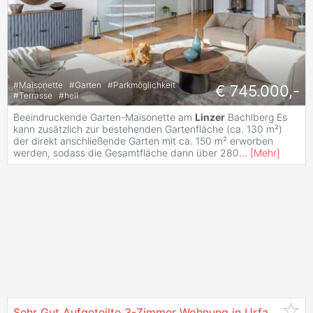
#
Maisonette
#
Garten
#
Parkmöglichkeit
€ 745.000,-
#
Terrasse
#
hell
Beeindruckende Garten-Maisonette am
Linzer
Bachlberg Es
kann zusätzlich zur bestehenden Gartenfläche (ca. 130 m²)
der direkt anschließende Garten mit ca. 150 m² erworben
werden, sodass die Gesamtfläche dann über 280
...
[
Mehr
]
Sehr Gut Aufgeteilte 3-Zimmer Wohnung in Urfahr/
Grün