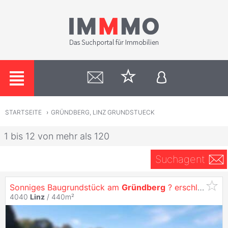
STARTSEITE
›
GRÜNDBERG, LINZ GRUNDSTUECK
1 bis 12 von mehr als 120
Suchagent
Sonniges Baugrundstück am
Gründberg
? erschlossen, kein Bauzwang & genehmigter Entwurf optional
4040
Linz
/ 440m²