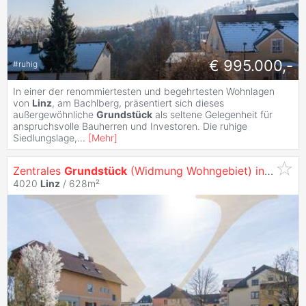
€ 995.000,-
#
ruhig
In einer der renommiertesten und begehrtesten Wohnlagen
von
Linz
, am Bachlberg, präsentiert sich dieses
außergewöhnliche
Grundstück
als seltene Gelegenheit für
anspruchsvolle Bauherren und Investoren. Die ruhige
Siedlungslage,
...
[
Mehr
]
Zentrales
Grundstück
(Widmung Wohngebiet) in
Linz
/W
4020
Linz
/ 628m²