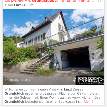
LINZ
-URFAHR:
Grundstück
am Stadtrand im Grünen
4040
Linz
/ 637m²
€ 299.000,-
#
Hanglage
#
ruhig
Willkommen zu Ihrem neuen Projekt in
Linz
! Dieses
Grundstück
mit einer großzügigen Fläche von 637 m² bietet
Ihnen die Gelegenheit, Ihren Wohntraum zu verwirklichen. Das
Grundstück
befindet sich in einer Sackgasse in
...
[
Mehr
]