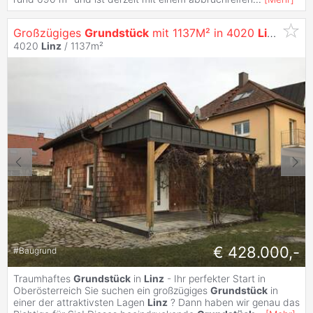
Großzügiges
Grundstück
mit 1137M² in 4020
Linz
- ihr 
4020
Linz
/ 1137m²
€ 428.000,-
#
Baugrund
Traumhaftes
Grundstück
in
Linz
- Ihr perfekter Start in
Oberösterreich Sie suchen ein großzügiges
Grundstück
in
einer der attraktivsten Lagen
Linz
? Dann haben wir genau das