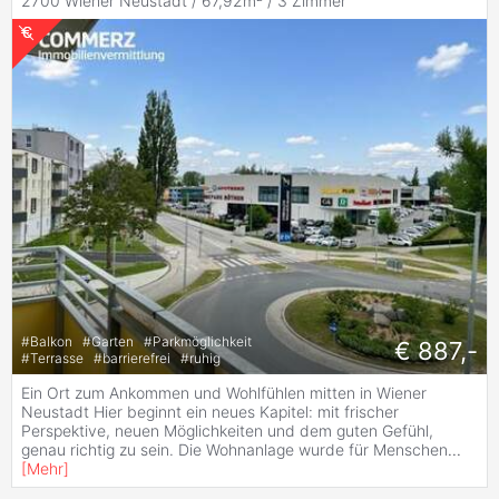
2700 Wiener Neustadt / 67,92m² /
3 Zimmer
#
Balkon
#
Garten
#
Parkmöglichkeit
€ 887,-
#
Terrasse
#
barrierefrei
#
ruhig
Ein Ort zum Ankommen und Wohlfühlen mitten in Wiener
Neustadt Hier beginnt ein neues Kapitel: mit frischer
Perspektive, neuen Möglichkeiten und dem guten Gefühl,
genau richtig zu sein. Die Wohnanlage wurde für Menschen
...
[
Mehr
]