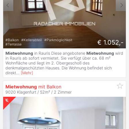
#
Balkon
#
Kellerabteil
#
Parkmöglichkeit
€ 1.052,-
#
Terrasse
Mietwohnung
in Rauris Diese angebotene
Mietwohnung
wird
in Rauris ab sofort vermietet. Sie verfügt über ca. 68 m²
Wohnfläche und liegt im 2. Obergeschoß des
denkmalgeschützten Hauses. Die Wohnung befindet sich
direkt
...
[
Mehr
]
Mietwohnung
mit Balkon
9020 Klagenfurt / 52m² /
2 Zimmer