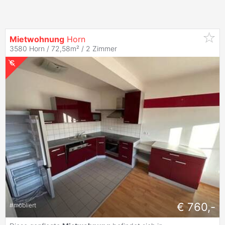
Mietwohnung
Horn
3580 Horn / 72,58m² /
2 Zimmer
€ 760,-
#
möbliert