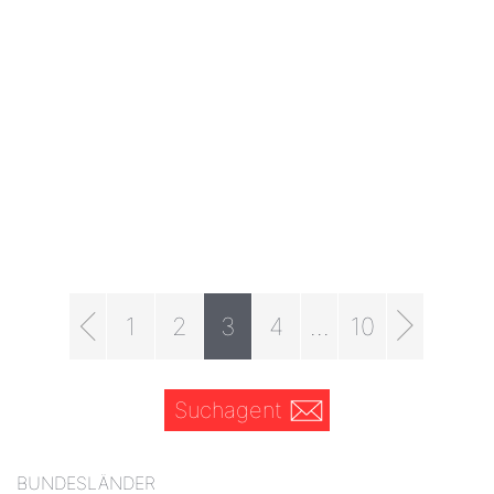
1
2
3
4
...
10
Suchagent
BUNDESLÄNDER