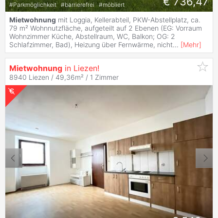
€ 736,47
#
Parkmöglichkeit
#
barrierefrei
#
möbliert
Mietwohnung
mit Loggia, Kellerabteil, PKW-Abstellplatz, ca.
79 m² Wohnnutzfläche, aufgeteilt auf 2 Ebenen (EG: Vorraum
Wohnzimmer Küche, Abstellraum, WC, Balkon; OG: 2
Schlafzimmer, Bad), Heizung über Fernwärme, nicht
...
[
Mehr
]
Mietwohnung
in Liezen!
8940 Liezen / 49,36m² /
1 Zimmer