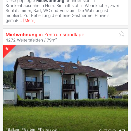
Diese gepflegte
Mietwohnung
befindet sich in
Krankenhausnähe in Horn. Sie teilt sich in Wohnküche , zwei
Schlafzimmer, Bad, WC und Vorraum. Die Wohnung ist
möbliert. Zur Beheizung dient eine Gastherme. Hinweis
gemäß
...
[
Mehr
]
Mietwohnung
in Zentrumsrandlage
4272 Weitersfelden / 79m²
#
Balkon
#
Garten
#
Kellerabteil