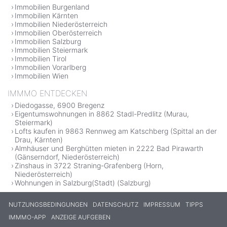
Immobilien Burgenland
Immobilien Kärnten
Immobilien Niederösterreich
Immobilien Oberösterreich
Immobilien Salzburg
Immobilien Steiermark
Immobilien Tirol
Immobilien Vorarlberg
Immobilien Wien
IMMMO ENTDECKEN
Diedogasse, 6900 Bregenz
Eigentumswohnungen in 8862 Stadl-Predlitz (Murau,
Steiermark)
Lofts kaufen in 9863 Rennweg am Katschberg (Spittal an der
Drau, Kärnten)
Almhäuser und Berghütten mieten in 2222 Bad Pirawarth
(Gänserndorf, Niederösterreich)
Zinshaus in 3722 Straning-Grafenberg (Horn,
Niederösterreich)
Wohnungen in Salzburg(Stadt) (Salzburg)
NUTZUNGSBEDINGUNGEN
DATENSCHUTZ
IMPRESSUM
TIPPS
IMMMO-APP
ANZEIGE AUFGEBEN