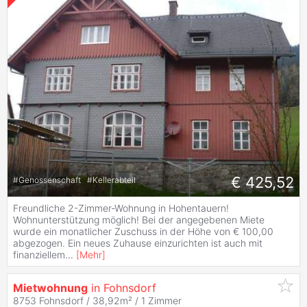
€ 425,52
#
Genossenschaft
#
Kellerabteil
Freundliche 2-Zimmer-Wohnung in Hohentauern!
Wohnunterstützung möglich! Bei der angegebenen Miete
wurde ein monatlicher Zuschuss in der Höhe von € 100,00
abgezogen. Ein neues Zuhause einzurichten ist auch mit
finanziellem
...
[
Mehr
]
Mietwohnung
in Fohnsdorf
8753 Fohnsdorf / 38,92m² /
1 Zimmer