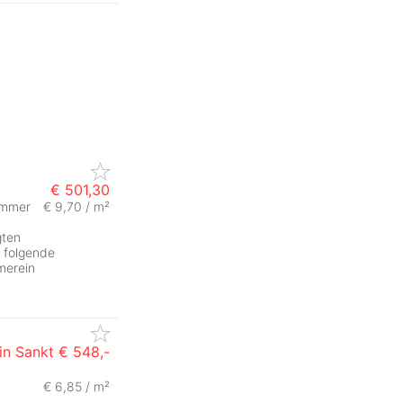
€ 501,30
immer
€ 9,70 / m²
gten
 folgende
merein
in Sankt
€ 548,-
€ 6,85 / m²