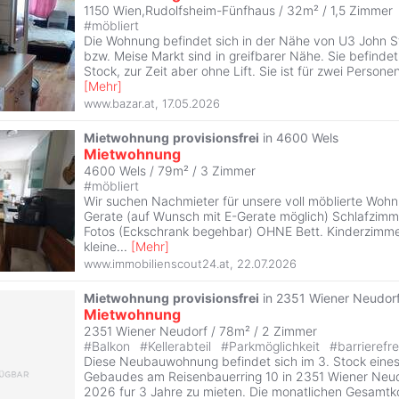
1150 Wien,Rudolfsheim-Fünfhaus / 32m² /
1,5 Zimmer
#
möbliert
Die Wohnung befindet sich in der Nähe von U3 John S
bzw. Meise Markt sind in greifbarer Nähe. Sie befindet 
Stock, zur Zeit aber ohne Lift. Sie ist für zwei Persone
[
Mehr
]
www.bazar.at
,
17.05.2026
Mietwohnung
provisionsfrei
in 4600 Wels
Mietwohnung
4600 Wels / 79m² /
3 Zimmer
#
möbliert
Wir suchen Nachmieter für unsere voll möblierte Woh
Gerate (auf Wunsch mit E-Gerate möglich) Schlafzimm
Fotos (Eckschrank begehbar) OHNE Bett. Kinderzimme
kleine
...
[
Mehr
]
www.immobilienscout24.at
,
22.07.2026
Mietwohnung
provisionsfrei
in 2351 Wiener Neudor
Mietwohnung
2351 Wiener Neudorf / 78m² /
2 Zimmer
#
Balkon
#
Kellerabteil
#
Parkmöglichkeit
#
barrierefre
Diese Neubauwohnung befindet sich im 3. Stock eines
Gebaudes am Reisenbauerring 10 in 2351 Wiener Neudo
2026 fur 3 Jahre zu mieten. Die monatlichen Gesamtk