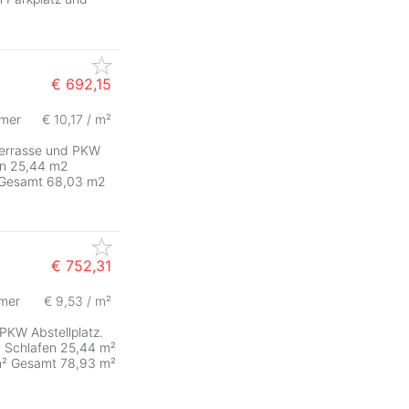
€ 692,15
mer
€ 10,17 / m²
errasse und PKW
en 25,44 m2
 Gesamt 68,03 m2
€ 752,31
mer
€ 9,53 / m²
 PKW Abstellplatz.
² Schlafen 25,44 m²
m² Gesamt 78,93 m²