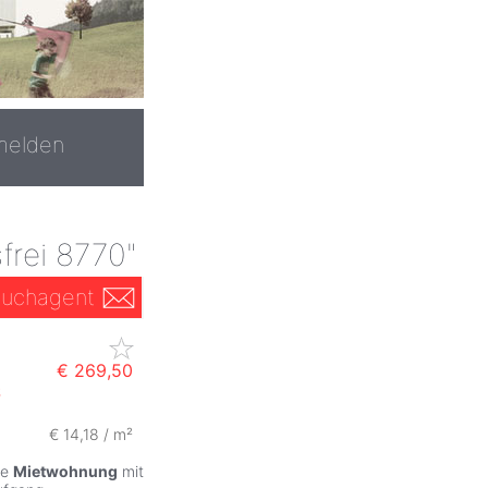
melden
frei 8770"
uchagent
€ 269,50
S
€ 14,18 / m²
ne
Mietwohnung
mit