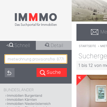
Me
Schnell
Detail
STARTSEITE
›
MIE
Sucherge
1 bis 12 von m
BUNDESLÄNDER
Immobilien Burgenland
Immobilien Kärnten
Immobilien Niederösterreich