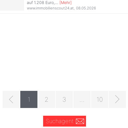
auf 1.208 Euro,
...
[
Mehr
]
www.immobilienscout24.at
,
08.05.2026
1
2
3
...
10
Suchagent