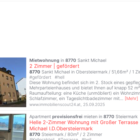
Mietwohnung
in
8770
Sankt Michael
2 Zimmer | gefördert
8770
Sankt Michael in Obersteiermark / 51,66m² /
1 Z
#
gefördert
#
hell
Diese Wohnung befindet sich im 2. Stock eines gepfle
Mehrparteienhauses und bietet Ihnen auf knapp 52 m²
Raumaufteilung: eine Küche (unmöbliert) ein Wohnzim
Schlafzimmer, ein Tageslichtbadezimmer mit
...
[
Mehr
]
www.immobilienscout24.at
,
25.09.2025
Apartment
provisionsfrei
mieten in
8770
Steiermark
Helle 2-Zimmer Wohnung mit Großer Terrasse 
Michael I.D.Obersteiermark
8770
Steiermark / 80m² /
2 Zimmer
#
Kellerabteil
#
Terrasse
#
hell