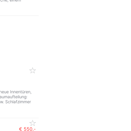
neue Innentüren,
aumaufteilung:
zw. Schlafzimmer
€ 550,-