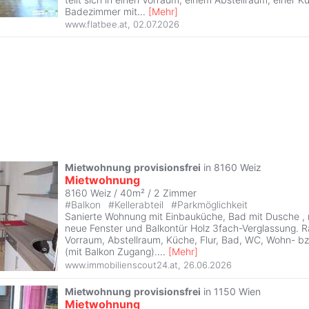
Badezimmer mit
...
[
Mehr
]
www.flatbee.at
,
02.07.2026
Mietwohnung
provisionsfrei
in 8160 Weiz
Mietwohnung
8160 Weiz / 40m² /
2 Zimmer
#
Balkon
#
Kellerabteil
#
Parkmöglichkeit
Sanierte Wohnung mit Einbauküche, Bad mit Dusche , 
neue Fenster und Balkontür Holz 3fach-Verglassung. R
Vorraum, Abstellraum, Küche, Flur, Bad, WC, Wohn- b
(mit Balkon Zugang).
...
[
Mehr
]
www.immobilienscout24.at
,
26.06.2026
Mietwohnung
provisionsfrei
in 1150 Wien
Mietwohnung