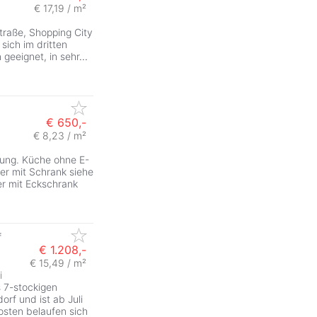
€ 17,19 / m²
traße, Shopping City
sich im dritten
n geeignet, in sehr
...
€ 650,-
€ 8,23 / m²
nung. Küche ohne E-
er mit Schrank siehe
r mit Eckschrank
f
€ 1.208,-
€ 15,49 / m²
i
 7-stockigen
rf und ist ab Juli
osten belaufen sich