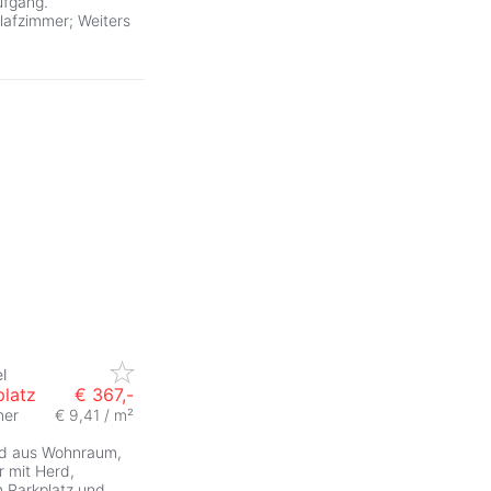
ufgang.
afzimmer; Weiters
l
platz
€ 367,-
mer
€ 9,41 / m²
nd aus Wohnraum,
r mit Herd,
 Parkplatz und