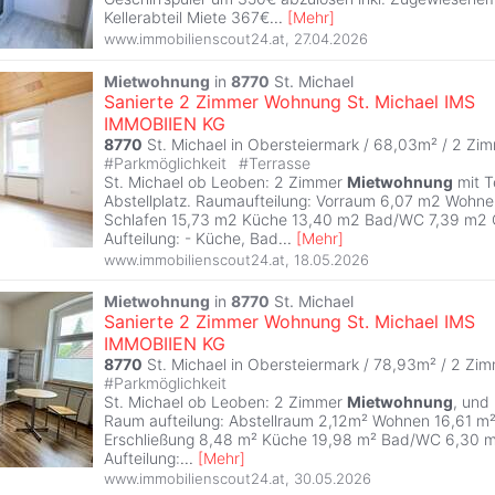
Kellerabteil Miete 367€
...
[
Mehr
]
www.immobilienscout24.at
,
27.04.2026
Mietwohnung
in
8770
St. Michael
Sanierte 2 Zimmer Wohnung St. Michael IMS
IMMOBIIEN KG
8770
St. Michael in Obersteiermark / 68,03m² /
2 Zim
#
Parkmöglichkeit
#
Terrasse
St. Michael ob Leoben: 2 Zimmer
Mietwohnung
mit T
Abstellplatz. Raumaufteilung: Vorraum 6,07 m2 Wohn
Schlafen 15,73 m2 Küche 13,40 m2 Bad/WC 7,39 m2
Aufteilung: - Küche, Bad
...
[
Mehr
]
www.immobilienscout24.at
,
18.05.2026
Mietwohnung
in
8770
St. Michael
Sanierte 2 Zimmer Wohnung St. Michael IMS
IMMOBIIEN KG
8770
St. Michael in Obersteiermark / 78,93m² /
2 Zim
#
Parkmöglichkeit
St. Michael ob Leoben: 2 Zimmer
Mietwohnung
, und
Raum aufteilung: Abstellraum 2,12m² Wohnen 16,61 m
Erschließung 8,48 m² Küche 19,98 m² Bad/WC 6,30 
Aufteilung:
...
[
Mehr
]
www.immobilienscout24.at
,
30.05.2026