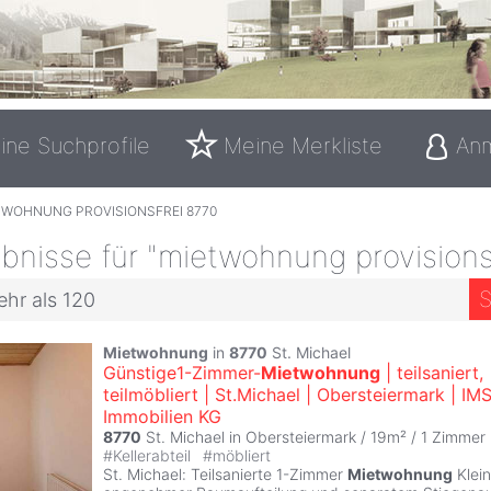
ine Suchprofile
Meine Merkliste
An
TWOHNUNG PROVISIONSFREI 8770
bnisse für "mietwohnung provisions
S
ehr als 120
Mietwohnung
in
8770
St. Michael
Günstige1-Zimmer-
Mietwohnung
| teilsaniert,
teilmöbliert | St.Michael | Obersteiermark | IM
Immobilien KG
8770
St. Michael in Obersteiermark / 19m² /
1 Zimmer
#
Kellerabteil
#
möbliert
St. Michael: Teilsanierte 1-Zimmer
Mietwohnung
Klei