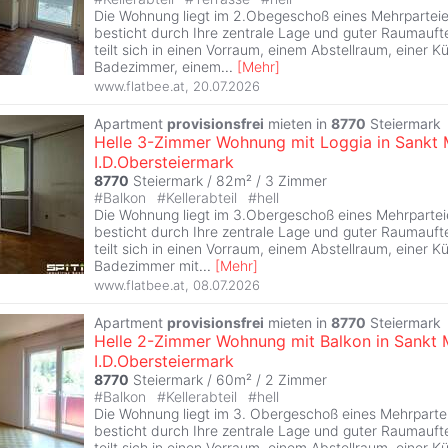
Die Wohnung liegt im 2.Obegeschoß eines Mehrpartei
besticht durch Ihre zentrale Lage und guter Raumauft
teilt sich in einen Vorraum, einem Abstellraum, einer 
Badezimmer, einem
...
[
Mehr
]
www.flatbee.at
,
20.07.2026
Apartment
provisionsfrei
mieten in
8770
Steiermark
Helle 3-Zimmer Wohnung mit Loggia in Sankt 
I.D.Obersteiermark
8770
Steiermark / 82m² /
3 Zimmer
#
Balkon
#
Kellerabteil
#
hell
Die Wohnung liegt im 3.Obergeschoß eines Mehrparte
besticht durch Ihre zentrale Lage und guter Raumauft
teilt sich in einen Vorraum, einem Abstellraum, einer 
Badezimmer mit
...
[
Mehr
]
www.flatbee.at
,
08.07.2026
Apartment
provisionsfrei
mieten in
8770
Steiermark
Helle 2-Zimmer Wohnung mit Balkon in Sankt 
I.D.Obersteiermark
8770
Steiermark / 60m² /
2 Zimmer
#
Balkon
#
Kellerabteil
#
hell
Die Wohnung liegt im 3. Obergeschoß eines Mehrpart
besticht durch Ihre zentrale Lage und guter Raumauft
teilt sich in einen Vorraum, einem Abstellraum, einer 