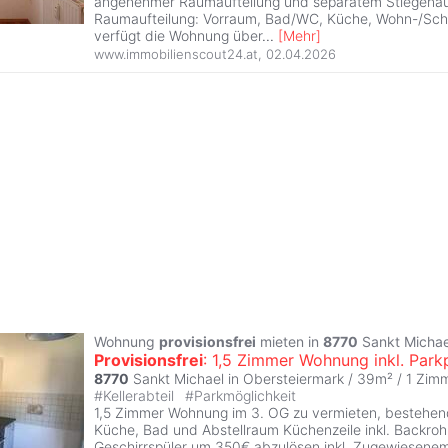
angenehmer Raumaufteilung und separatem Stiegena
Raumaufteilung: Vorraum, Bad/WC, Küche, Wohn-/Schl
verfügt die Wohnung über
...
[
Mehr
]
www.immobilienscout24.at
,
02.04.2026
Wohnung
provisionsfrei
mieten in
8770
Sankt Michae
Provisionsfrei
: 1,5 Zimmer Wohnung inkl. Park
8770
Sankt Michael in Obersteiermark / 39m² /
1 Zim
#
Kellerabteil
#
Parkmöglichkeit
1,5 Zimmer Wohnung im 3. OG zu vermieten, bestehe
Küche, Bad und Abstellraum Küchenzeile inkl. Backroh
Geschirrspüler um 350€ abzulösen inkl. Zugewiesenem