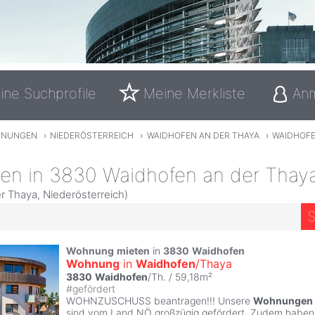
ine Suchprofile
Meine Merkliste
An
NUNGEN
›
NIEDERÖSTERREICH
›
WAIDHOFEN AN DER THAYA
›
WAIDHOFE
n in 3830 Waidhofen an der Thay
r Thaya, Niederösterreich)
S
Wohnung
mieten
in
3830
Waidhofen
Wohnung
in
Waidhofen
/Thaya
3830
Waidhofen
/Th. / 59,18m²
#
gefördert
WOHNZUSCHUSS beantragen!!! Unsere
Wohnungen
sind vom Land NÖ großzügig gefördert. Zudem haben S