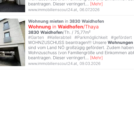
beantragen. Dieser verringert
...
[
Mehr
]
www.immobilienscout24.at
,
06.07.2026
Wohnung
mieten
in
3830
Waidhofen
Wohnung
in
Waidhofen
/Thaya
3830
Waidhofen
/Th. / 75,77m²
#
Garten
#
Kellerabteil
#
Parkmöglichkeit
#
gefördert
WOHNZUSCHUSS beantragen!!! Unsere
Wohnungen
sind vom Land NÖ großzügig gefördert. Zudem haben S
Wohnzuschuss (von Familiengröße und Einkommen abh
beantragen. Dieser verringert
...
[
Mehr
]
www.immobilienscout24.at
,
09.03.2026