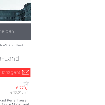
melden
N AN DER THAYA-
a-Land
uchagent
€ 770,-
€ 13,01 / m²
und Reihenhäuser
ie die Möglichkeit,