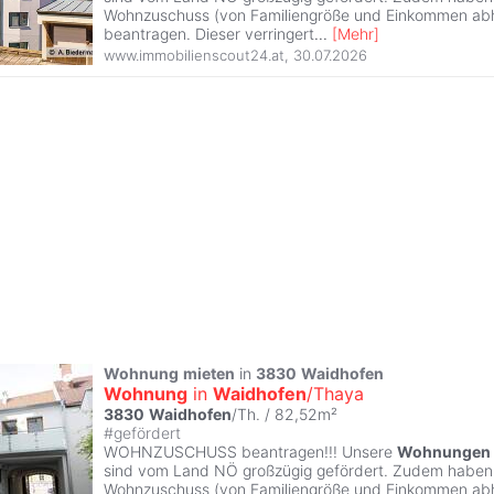
Wohnzuschuss (von Familiengröße und Einkommen abh
beantragen. Dieser verringert
...
[
Mehr
]
www.immobilienscout24.at
,
30.07.2026
Wohnung
mieten
in
3830
Waidhofen
Wohnung
in
Waidhofen
/Thaya
3830
Waidhofen
/Th. / 82,52m²
#
gefördert
WOHNZUSCHUSS beantragen!!! Unsere
Wohnungen
sind vom Land NÖ großzügig gefördert. Zudem haben S
Wohnzuschuss (von Familiengröße und Einkommen abh