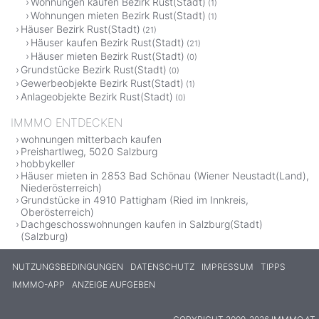
Wohnungen kaufen Bezirk Rust(Stadt)
(1)
Wohnungen mieten Bezirk Rust(Stadt)
(1)
Häuser Bezirk Rust(Stadt)
(21)
Häuser kaufen Bezirk Rust(Stadt)
(21)
Häuser mieten Bezirk Rust(Stadt)
(0)
Grundstücke Bezirk Rust(Stadt)
(0)
Gewerbeobjekte Bezirk Rust(Stadt)
(1)
Anlageobjekte Bezirk Rust(Stadt)
(0)
IMMMO ENTDECKEN
wohnungen mitterbach kaufen
Preishartlweg, 5020 Salzburg
hobbykeller
Häuser mieten in 2853 Bad Schönau (Wiener Neustadt(Land),
Niederösterreich)
Grundstücke in 4910 Pattigham (Ried im Innkreis,
Oberösterreich)
Dachgeschosswohnungen kaufen in Salzburg(Stadt)
(Salzburg)
NUTZUNGSBEDINGUNGEN
DATENSCHUTZ
IMPRESSUM
TIPPS
IMMMO-APP
ANZEIGE AUFGEBEN