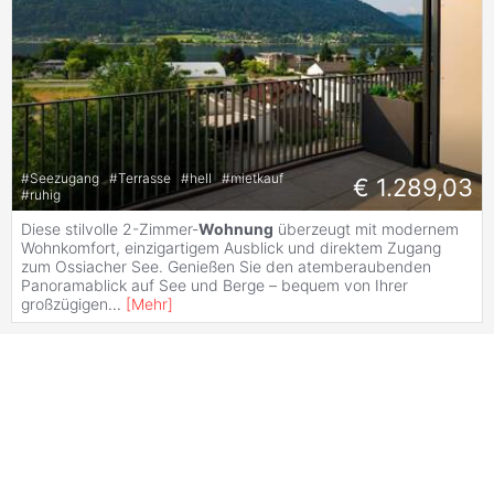
#
Seezugang
#
Terrasse
#
hell
#
mietkauf
€ 1.289,03
#
ruhig
Diese stilvolle 2-Zimmer-
Wohnung
überzeugt mit modernem
Wohnkomfort, einzigartigem Ausblick und direktem Zugang
zum Ossiacher See. Genießen Sie den atemberaubenden
Panoramablick auf See und Berge – bequem von Ihrer
großzügigen
...
[
Mehr
]