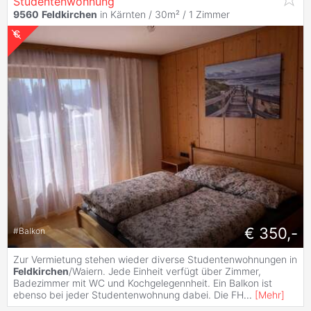
Studentenwohnung
9560
Feldkirchen
in Kärnten / 30m² /
1 Zimmer
€ 350,-
#
Balkon
Zur Vermietung stehen wieder diverse Studentenwohnungen in
Feldkirchen
/Waiern. Jede Einheit verfügt über Zimmer,
Badezimmer mit WC und Kochgelegennheit. Ein Balkon ist
ebenso bei jeder Studentenwohnung dabei. Die FH
...
[
Mehr
]