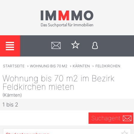
STARTSEITE
›
WOHNUNG BIS 70 M2
›
KÄRNTEN
›
FELDKIRCHEN
Wohnung bis 70 m2 im Bezirk
Feldkirchen mieten
(Kärnten)
1 bis 2
Suchagent