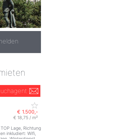
melden
mieten
uchagent
€ 1.500,-
€ 18,75 / m²
 TOP Lage, Richtung
n inkludiert: Wifi,
zen, Winterdienst,