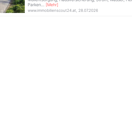
Parken
...
[
Mehr
]
www.immobilienscout24.at
,
28.07.2026