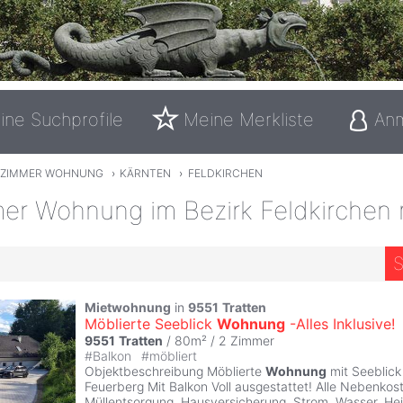
ine Suchprofile
Meine Merkliste
An
IZIMMER WOHNUNG
›
KÄRNTEN
›
FELDKIRCHEN
er Wohnung im Bezirk Feldkirchen 
S
Mietwohnung
in
9551
Tratten
Möblierte Seeblick
Wohnung
-Alles Inklusive!
9551
Tratten
/ 80m² /
2 Zimmer
#
Balkon
#
möbliert
Objektbeschreibung Möblierte
Wohnung
mit Seeblick
Feuerberg Mit Balkon Voll ausgestattet! Alle Nebenkoste
Müllentsorgung, Hausversicherung, Strom, Wasser, Hei