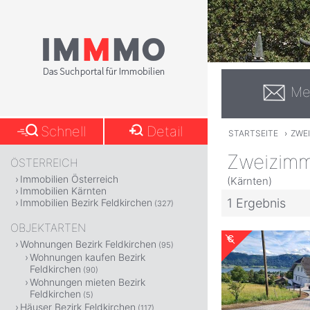
Me
Schnell
Detail
STARTSEITE
›
ZWE
Zweizimm
ÖSTERREICH
Immobilien Österreich
(Kärnten)
Immobilien Kärnten
1 Ergebnis
Immobilien Bezirk Feldkirchen
(327)
OBJEKTARTEN
Wohnungen Bezirk Feldkirchen
(95)
Wohnungen kaufen Bezirk
Feldkirchen
(90)
Wohnungen mieten Bezirk
Feldkirchen
(5)
Häuser Bezirk Feldkirchen
(117)