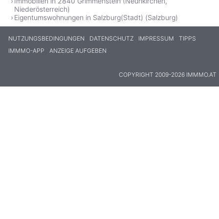
Immobilien in 2840 Grimmenstein (Neunkirchen,
Niederösterreich)
Eigentumswohnungen in Salzburg(Stadt) (Salzburg)
NUTZUNGSBEDINGUNGEN
DATENSCHUTZ
IMPRESSUM
TIPPS
IMMMO-APP
ANZEIGE AUFGEBEN
COPYRIGHT 2009-2026 IMMMO.AT