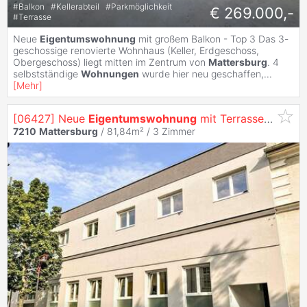
#
Balkon
#
Kellerabteil
#
Parkmöglichkeit
€ 269.000,-
#
Terrasse
Neue
Eigentumswohnung
mit großem Balkon - Top 3 Das 3-
geschossige renovierte Wohnhaus (Keller, Erdgeschoss,
Obergeschoss) liegt mitten im Zentrum von
Mattersburg
. 4
selbstständige
Wohnungen
wurde hier neu geschaffen,
...
[
Mehr
]
[06427] Neue
Eigentumswohnung
mit Terrasse - Top 1
7210
Mattersburg
/ 81,84m² /
3 Zimmer