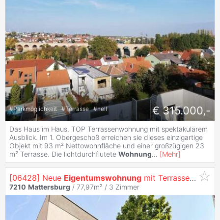
€ 315.000,-
#
Parkmöglichkeit
#
Terrasse
#
hell
Das Haus im Haus. TOP Terrassenwohnung mit spektakulärem
Ausblick. Im 1. Obergeschoß erreichen sie dieses einzigartige
Objekt mit 93 m² Nettowohnfläche und einer großzügigen 23
m² Terrasse. Die lichtdurchflutete
Wohnung
...
[
Mehr
]
[06428] Neue
Eigentumswohnung
mit Terrasse - Top 2
7210
Mattersburg
/ 77,97m² /
3 Zimmer