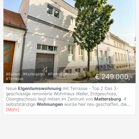
#
Balkon
#
Kellerabteil
#
Parkmöglichkeit
€ 249.000,-
#
Terrasse
Neue
EIgentumswohnung
mit Terrasse - Top 2 Das 3-
geschossige renovierte Wohnhaus (Keller, Erdgeschoss,
Obergeschoss) liegt mitten im Zentrum von
Mattersburg
. 4
selbstständige
Wohnungen
wurde hier neu geschaffen, die
...
[
Mehr
]