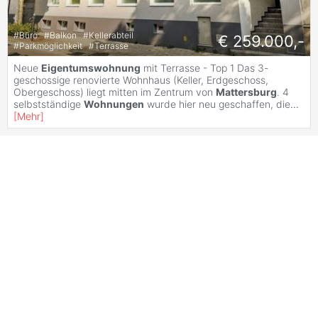
#
Büro
#
Balkon
#
Kellerabteil
€ 259.000,-
#
Parkmöglichkeit
#
Terrasse
Neue
Eigentumswohnung
mit Terrasse - Top 1 Das 3-
geschossige renovierte Wohnhaus (Keller, Erdgeschoss,
Obergeschoss) liegt mitten im Zentrum von
Mattersburg
. 4
selbstständige
Wohnungen
wurde hier neu geschaffen, die
...
[
Mehr
]