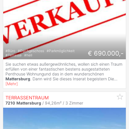
#
Büro
#
Dachgeschoss
#
Parkmöglichkeit
€ 690.000,-
#
Terrasse
#
hell
Sie suchen etwas außergewöhnliches, wollen sich einen Traum
erfüllen von einer fantastischen bestens ausgestatteten
Penthouse Wohnungund das in dem wunderschönen
Mattersburg
. Dann wird Sie dieses Inserat begeistern Die
...
[
Mehr
]
TERRASSENTRAUM
7210
Mattersburg
/ 94,26m² /
3 Zimmer