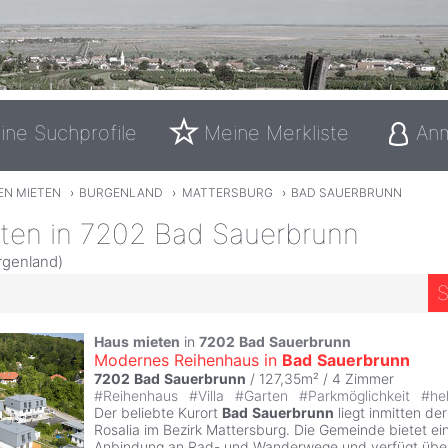
ine Suchprofile
Meine Merkliste
An
EN MIETEN
›
BURGENLAND
›
MATTERSBURG
›
BAD SAUERBRUNN
eten in 7202 Bad Sauerbrunn
rgenland)
S
Haus
mieten
in
7202
Bad
Sauerbrunn
Modernes Reihenhaus in
Bad
Sauerbrunn
7202
Bad
Sauerbrunn
/ 127,35m² /
4 Zimmer
#
Reihenhaus
#
Villa
#
Garten
#
Parkmöglichkeit
#
hel
Der beliebte Kurort
Bad
Sauerbrunn
liegt inmitten de
Rosalia im Bezirk Mattersburg. Die Gemeinde bietet e
Anbindung an Rad- und Wanderwege und verfügt über