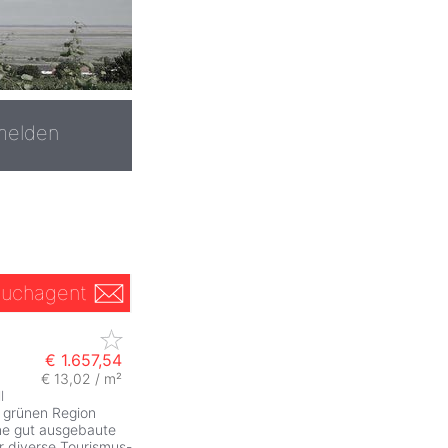
melden
uchagent
€ 1.657,54
€ 13,02 / m²
l
r grünen Region
ine gut ausgebaute
 diverse Tourismus-