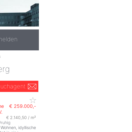
melden
G
erg
uchagent
he
€ 259.000,-
V.
€ 2.140,50 / m²
#
ruhig
 Wohnen, idyllische