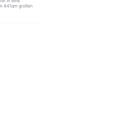
et in eine
em 841qm großen