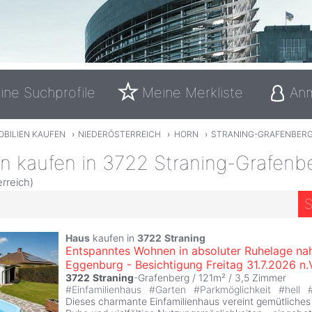
ine Suchprofile
Meine Merkliste
An
OBILIEN KAUFEN
›
NIEDERÖSTERREICH
›
HORN
›
STRANING-GRAFENBER
en kaufen in 3722 Straning-Grafenb
rreich)
S
Haus
kaufen in
3722
Straning
Entspanntes Wohnen in absoluter Ruhelage na
Eggenburg - Besichtigung Freitag 31.7.2026 n.
3722
Straning
-Grafenberg / 121m² /
3,5 Zimmer
#
Einfamilienhaus
#
Garten
#
Parkmöglichkeit
#
hell
Dieses charmante Einfamilienhaus vereint gemütliches