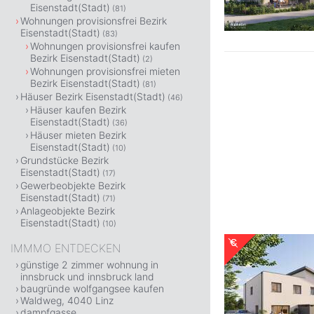
Eisenstadt(Stadt)
(81)
Wohnungen provisionsfrei Bezirk
Eisenstadt(Stadt)
(83)
Wohnungen provisionsfrei kaufen
Bezirk Eisenstadt(Stadt)
(2)
Wohnungen provisionsfrei mieten
Bezirk Eisenstadt(Stadt)
(81)
Häuser Bezirk Eisenstadt(Stadt)
(46)
Häuser kaufen Bezirk
Eisenstadt(Stadt)
(36)
Häuser mieten Bezirk
Eisenstadt(Stadt)
(10)
Grundstücke Bezirk
Eisenstadt(Stadt)
(17)
Gewerbeobjekte Bezirk
Eisenstadt(Stadt)
(71)
Anlageobjekte Bezirk
Eisenstadt(Stadt)
(10)
IMMMO ENTDECKEN
günstige 2 zimmer wohnung in
innsbruck und innsbruck land
baugründe wolfgangsee kaufen
Waldweg, 4040 Linz
dampfgasse