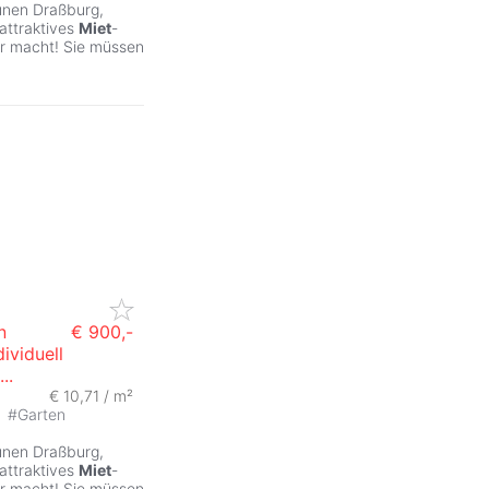
rünen Draßburg,
attraktives
Miet
-
ar macht! Sie müssen
n
€ 900,-
dividuell
..
€ 10,71 / m²
#
Garten
rünen Draßburg,
attraktives
Miet
-
ar macht! Sie müssen