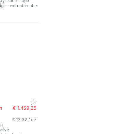
yllischer Lage
uhiger und naturnaher
n
€ 1.459,35
€ 12,22 / m²
ig
usive