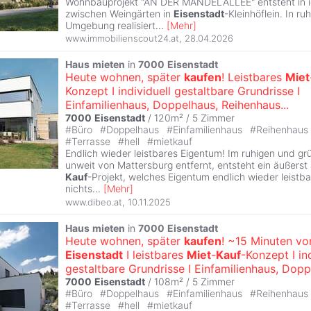
Wohnbauprojekt "AN DER MANDELALLEE" entsteht in id
zwischen Weingärten in
Eisenstadt
-Kleinhöflein. In r
Umgebung realisiert
...
[
Mehr
]
www.immobilienscout24.at
,
28.04.2026
Haus
mieten
in
7000
Eisenstadt
Heute wohnen, später
kaufen
! Leistbares
Miet
Konzept I individuell gestaltbare Grundrisse I
Einfamilienhaus, Doppelhaus, Reihenhaus...
7000
Eisenstadt
/ 120m² /
5 Zimmer
#
Büro
#
Doppelhaus
#
Einfamilienhaus
#
Reihenhaus
#
Terrasse
#
hell
#
mietkauf
Endlich wieder leistbares Eigentum! Im ruhigen und g
unweit von Mattersburg entfernt, entsteht ein äußerst 
Kauf
-Projekt, welches Eigentum endlich wieder leistb
nichts
...
[
Mehr
]
www.dibeo.at
,
10.11.2025
Haus
mieten
in
7000
Eisenstadt
Heute wohnen, später
kaufen
! ~15 Minuten vo
Eisenstadt
I leistbares
Miet
-
Kauf
-Konzept I in
gestaltbare Grundrisse I Einfamilienhaus, Dopp.
7000
Eisenstadt
/ 108m² /
5 Zimmer
#
Büro
#
Doppelhaus
#
Einfamilienhaus
#
Reihenhaus
#
Terrasse
#
hell
#
mietkauf