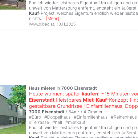
Endlich wieder leistbares Eigentum! Im ruhigen und g
unweit von Mattersburg entfernt, entsteht ein äußerst 
Kauf
-Projekt, welches Eigentum endlich wieder leistb
nichts
...
[
Mehr
]
www.dibeo.at
,
10.11.2025
Haus
mieten
in
7000
Eisenstadt
Heute wohnen, später
kaufen
! ~15 Minuten vo
Eisenstadt
I leistbares
Miet
-
Kauf
-Konzept I in
gestaltbare Grundrisse I Einfamilienhaus, Dopp.
7000
Eisenstadt
/ 84m² /
4 Zimmer
#
Büro
#
Doppelhaus
#
Einfamilienhaus
#
Reihenhaus
#
Terrasse
#
hell
#
mietkauf
Endlich wieder leistbares Eigentum! Im ruhigen und g
unweit von Mattersburg entfernt, entsteht ein äußerst 
Kauf
-Projekt, welches Eigentum endlich wieder leistb