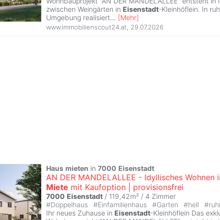
Wohnbauprojekt "AN DER MANDELALLEE" entsteht in id
zwischen Weingärten in
Eisenstadt
-Kleinhöflein. In r
Umgebung realisiert
...
[
Mehr
]
www.immobilienscout24.at
,
29.07.2026
Haus
mieten
in
7000
Eisenstadt
AN DER MANDELALLEE - Idyllisches Wohnen i
Miete
mit Kaufoption | provisionsfrei
7000
Eisenstadt
/ 119,42m² /
4 Zimmer
#
Doppelhaus
#
Einfamilienhaus
#
Garten
#
hell
#
ruh
Ihr neues Zuhause in
Eisenstadt
-Kleinhöflein Das exkl