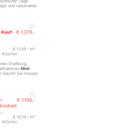
yllischer Lage
uhiger und naturnaher
-
Kauf
-
€ 1.379,-
€ 11,49 / m²
#
Garten
rünen Draßburg,
attraktives
Miet
-
ar macht! Sie müssen
n
€ 1.100,-
dividuell
..
€ 10,19 / m²
#
Garten