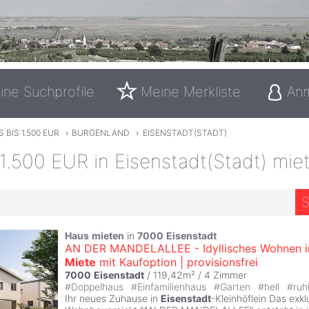
ine Suchprofile
Meine Merkliste
An
 BIS 1.500 EUR
›
BURGENLAND
›
EISENSTADT(STADT)
1.500 EUR in Eisenstadt(Stadt) mie
S
Haus
mieten
in
7000
Eisenstadt
AN DER MANDELALLEE - Idyllisches Wohnen i
Miete
mit Kaufoption | provisionsfrei
7000
Eisenstadt
/ 119,42m² /
4 Zimmer
#
Doppelhaus
#
Einfamilienhaus
#
Garten
#
hell
#
ruh
Ihr neues Zuhause in
Eisenstadt
-Kleinhöflein Das exkl