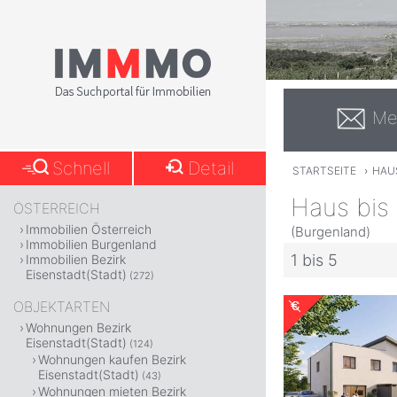
Me
Schnell
Detail
STARTSEITE
›
HAUS
Haus bis 
ÖSTERREICH
Immobilien Österreich
(Burgenland)
Immobilien Burgenland
1 bis 5
Immobilien Bezirk
Eisenstadt(Stadt)
(272)
OBJEKTARTEN
Wohnungen Bezirk
Eisenstadt(Stadt)
(124)
Wohnungen kaufen Bezirk
Eisenstadt(Stadt)
(43)
Wohnungen mieten Bezirk