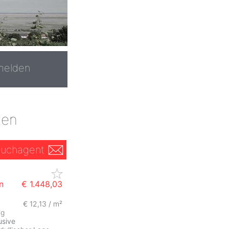
melden
ten
uchagent
n
€ 1.448,03
€ 12,13 / m²
ig
usive