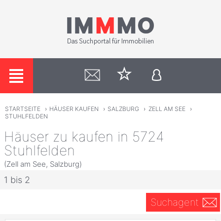
STARTSEITE
›
HÄUSER KAUFEN
›
SALZBURG
›
ZELL AM SEE
›
STUHLFELDEN
Häuser zu kaufen in 5724
Stuhlfelden
(Zell am See, Salzburg)
1 bis 2
Suchagent