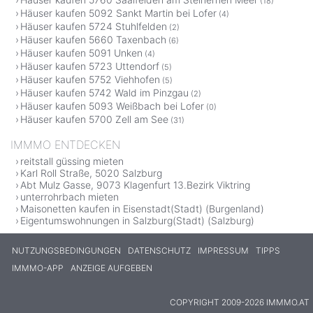
(18)
Häuser kaufen 5092 Sankt Martin bei Lofer
(4)
Häuser kaufen 5724 Stuhlfelden
(2)
Häuser kaufen 5660 Taxenbach
(6)
Häuser kaufen 5091 Unken
(4)
Häuser kaufen 5723 Uttendorf
(5)
Häuser kaufen 5752 Viehhofen
(5)
Häuser kaufen 5742 Wald im Pinzgau
(2)
Häuser kaufen 5093 Weißbach bei Lofer
(0)
Häuser kaufen 5700 Zell am See
(31)
IMMMO ENTDECKEN
reitstall güssing mieten
Karl Roll Straße, 5020 Salzburg
Abt Mulz Gasse, 9073 Klagenfurt 13.Bezirk Viktring
unterrohrbach mieten
Maisonetten kaufen in Eisenstadt(Stadt) (Burgenland)
Eigentumswohnungen in Salzburg(Stadt) (Salzburg)
NUTZUNGSBEDINGUNGEN
DATENSCHUTZ
IMPRESSUM
TIPPS
IMMMO-APP
ANZEIGE AUFGEBEN
COPYRIGHT 2009-2026 IMMMO.AT