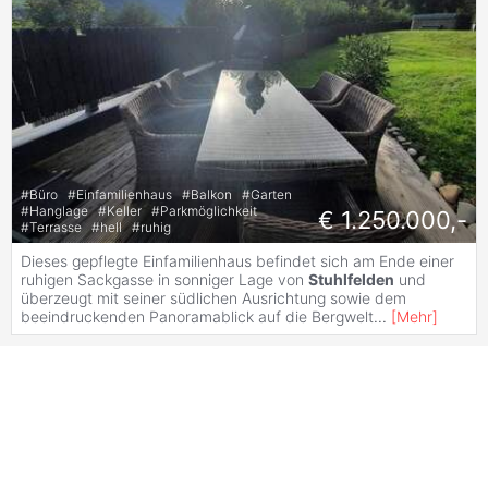
#
Büro
#
Einfamilienhaus
#
Balkon
#
Garten
#
Hanglage
#
Keller
#
Parkmöglichkeit
€ 1.250.000,-
#
Terrasse
#
hell
#
ruhig
Dieses gepflegte Einfamilienhaus befindet sich am Ende einer
ruhigen Sackgasse in sonniger Lage von
Stuhlfelden
und
überzeugt mit seiner südlichen Ausrichtung sowie dem
beeindruckenden Panoramablick auf die Bergwelt
...
[
Mehr
]