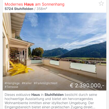
Modernes
Haus
am Sonnenhang
5724
Stuhlfelden
/ 358m²
#
Hanglage
#
Keller
#
Parkmöglichkeit
€ 2.390.000,-
#
Terrasse
Dieses exklusive
Haus
in
Stuhlfelden
besticht durch seine
hochwertige Ausstattung und bietet ein hervorragendes
Wohnambiente inmitten einer idyllischen Umgebung. Der
Eingangsbereich bietet einen praktischen Zugang direkt
...