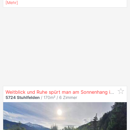
[
Mehr
]
Weitblick und Ruhe spürt man am Sonnenhang in
Stuhlf
5724
Stuhlfelden
/ 170m² /
6 Zimmer