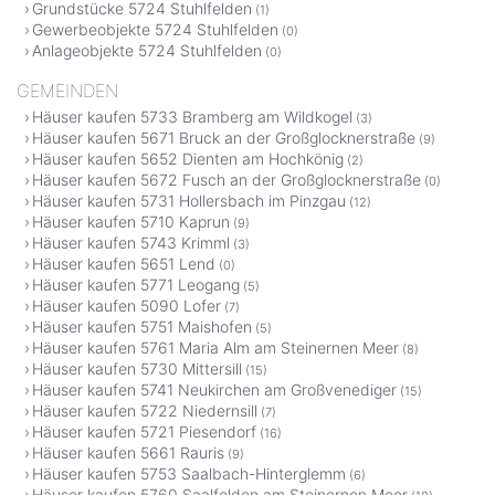
Grundstücke 5724 Stuhlfelden
(1)
Gewerbeobjekte 5724 Stuhlfelden
(0)
Anlageobjekte 5724 Stuhlfelden
(0)
GEMEINDEN
Häuser kaufen 5733 Bramberg am Wildkogel
(3)
Häuser kaufen 5671 Bruck an der Großglocknerstraße
(9)
Häuser kaufen 5652 Dienten am Hochkönig
(2)
Häuser kaufen 5672 Fusch an der Großglocknerstraße
(0)
Häuser kaufen 5731 Hollersbach im Pinzgau
(12)
Häuser kaufen 5710 Kaprun
(9)
Häuser kaufen 5743 Krimml
(3)
Häuser kaufen 5651 Lend
(0)
Häuser kaufen 5771 Leogang
(5)
Häuser kaufen 5090 Lofer
(7)
Häuser kaufen 5751 Maishofen
(5)
Häuser kaufen 5761 Maria Alm am Steinernen Meer
(8)
Häuser kaufen 5730 Mittersill
(15)
Häuser kaufen 5741 Neukirchen am Großvenediger
(15)
Häuser kaufen 5722 Niedernsill
(7)
Häuser kaufen 5721 Piesendorf
(16)
Häuser kaufen 5661 Rauris
(9)
Häuser kaufen 5753 Saalbach-Hinterglemm
(6)
Häuser kaufen 5760 Saalfelden am Steinernen Meer