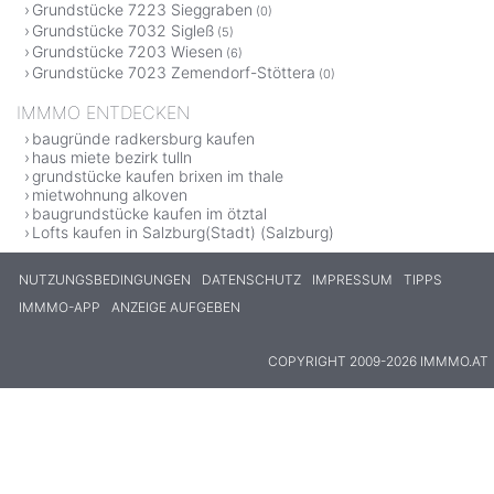
Grundstücke 7223 Sieggraben
(0)
Grundstücke 7032 Sigleß
(5)
Grundstücke 7203 Wiesen
(6)
Grundstücke 7023 Zemendorf-Stöttera
(0)
IMMMO ENTDECKEN
baugründe radkersburg kaufen
haus miete bezirk tulln
grundstücke kaufen brixen im thale
mietwohnung alkoven
baugrundstücke kaufen im ötztal
Lofts kaufen in Salzburg(Stadt) (Salzburg)
NUTZUNGSBEDINGUNGEN
DATENSCHUTZ
IMPRESSUM
TIPPS
IMMMO-APP
ANZEIGE AUFGEBEN
COPYRIGHT 2009-2026 IMMMO.AT