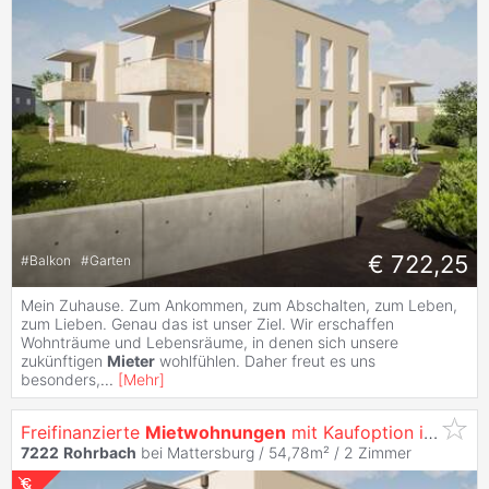
€ 722,25
#
Balkon
#
Garten
Mein Zuhause. Zum Ankommen, zum Abschalten, zum Leben,
zum Lieben. Genau das ist unser Ziel. Wir erschaffen
Wohnträume und Lebensräume, in denen sich unsere
zukünftigen
Mieter
wohlfühlen. Daher freut es uns
besonders,
...
[
Mehr
]
Freifinanzierte
Mietwohnungen
mit Kaufoption in
Rohr
7222
Rohrbach
bei Mattersburg / 54,78m² /
2 Zimmer