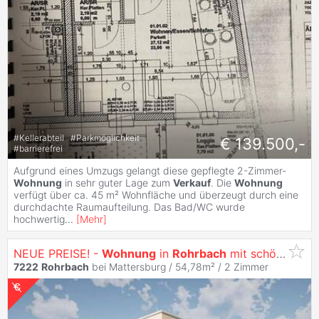
#
Kellerabteil
#
Parkmöglichkeit
€ 139.500,-
#
barrierefrei
Aufgrund eines Umzugs gelangt diese gepflegte 2-Zimmer-
Wohnung
in sehr guter Lage zum
Verkauf
. Die
Wohnung
verfügt über ca. 45 m² Wohnfläche und überzeugt durch eine
durchdachte Raumaufteilung. Das Bad/WC wurde
hochwertig
...
[
Mehr
]
NEUE PREISE! -
Wohnung
in
Rohrbach
mit schöner Aussicht
7222
Rohrbach
bei Mattersburg / 54,78m² /
2 Zimmer