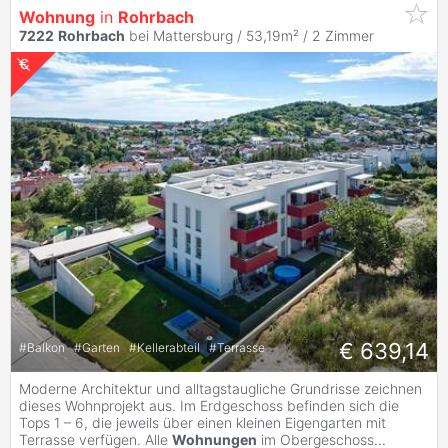
Wohnung
in
Rohrbach
7222
Rohrbach
bei Mattersburg / 53,19m² /
2 Zimmer
€ 639,14
#
Balkon
#
Garten
#
Kellerabteil
#
Terrasse
Moderne Architektur und alltagstaugliche Grundrisse zeichnen
dieses Wohnprojekt aus. Im Erdgeschoss befinden sich die
Tops 1 – 6, die jeweils über einen kleinen Eigengarten mit
Terrasse verfügen. Alle
Wohnungen
im Obergeschoss
...