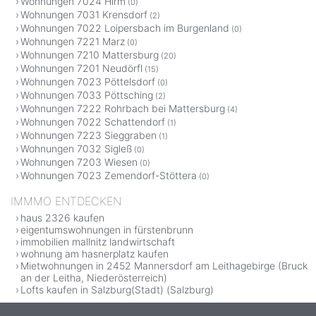
Wohnungen 7024 Hirm
(0)
Wohnungen 7031 Krensdorf
(2)
Wohnungen 7022 Loipersbach im Burgenland
(0)
Wohnungen 7221 Marz
(0)
Wohnungen 7210 Mattersburg
(20)
Wohnungen 7201 Neudörfl
(15)
Wohnungen 7023 Pöttelsdorf
(0)
Wohnungen 7033 Pöttsching
(2)
Wohnungen 7222 Rohrbach bei Mattersburg
(4)
Wohnungen 7022 Schattendorf
(1)
Wohnungen 7223 Sieggraben
(1)
Wohnungen 7032 Sigleß
(0)
Wohnungen 7203 Wiesen
(0)
Wohnungen 7023 Zemendorf-Stöttera
(0)
IMMMO ENTDECKEN
haus 2326 kaufen
eigentumswohnungen in fürstenbrunn
immobilien mallnitz landwirtschaft
wohnung am hasnerplatz kaufen
Mietwohnungen in 2452 Mannersdorf am Leithagebirge (Bruck
an der Leitha, Niederösterreich)
Lofts kaufen in Salzburg(Stadt) (Salzburg)