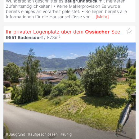
Wunderschön geschnittenes
Baugrundstück
mit mehreren
Zufahrtsmöglichkeiten! • Keine Maklerprovision Es wurde
bereits einiges an Vorarbeit geleistet: • So liegen bereits alle
Informationen für die Hausanschlüsse vor.
...
[
Mehr
]
Ihr privater Logenplatz über dem
Ossiacher
See
9551
Bodensdorf
/ 873m²
#
Baugrund
#
aufgeschlossen
#
ruhig