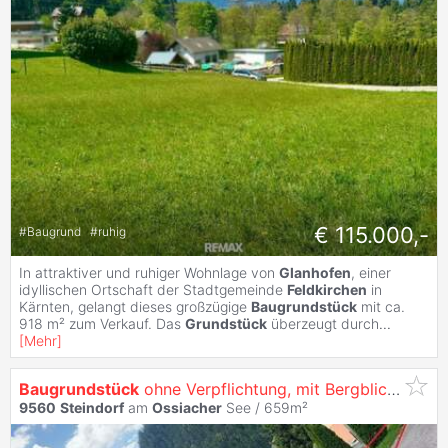
€ 115.000,-
#
Baugrund
#
ruhig
In attraktiver und ruhiger Wohnlage von
Glanhofen
, einer
idyllischen Ortschaft der Stadtgemeinde
Feldkirchen
in
Kärnten, gelangt dieses großzügige
Baugrundstück
mit ca.
918 m² zum Verkauf. Das
Grundstück
überzeugt durch
...
[
Mehr
]
Baugrundstück
ohne Verpflichtung, mit Bergblick in Apetig /
9560
Steindorf
am
Ossiacher
See / 659m²