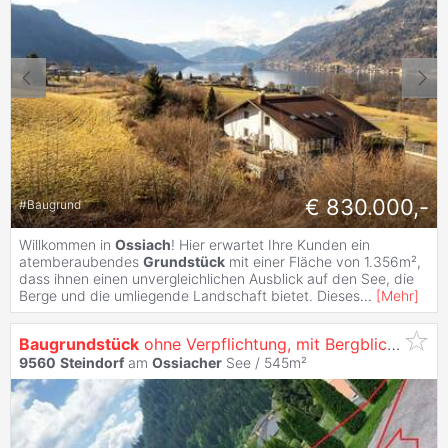
€ 830.000,-
#
Baugrund
Willkommen in
Ossiach
! Hier erwartet Ihre Kunden ein
atemberaubendes
Grundstück
mit einer Fläche von 1.356m²,
dass ihnen einen unvergleichlichen Ausblick auf den See, die
Berge und die umliegende Landschaft bietet. Dieses
...
[
Mehr
]
Baugrundstück
ohne Verpflichtung, mit Bergblick in Apetig /
9560
Steindorf
am
Ossiacher
See / 545m²