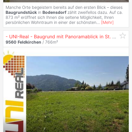
Manche Orte begeistern bereits auf den ersten Blick – dieses
Baugrundstück
in
Bodensdorf
zählt zweifellos dazu. Auf ca.
873 m² eröffnet sich Ihnen die seltene Möglichkeit, Ihren
persönlichen Wohntraum in einer der schönsten
...
[
Mehr
]
- UNI-Real - Baugrund mit Panoramablick in St. Nikolai
9560
Feldkirchen
/ 766m²