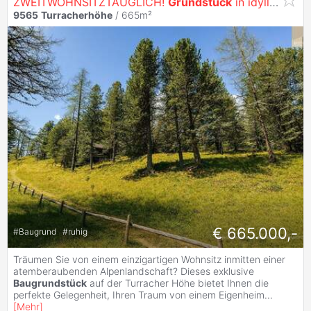
ZWEITWOHNSITZTAUGLICH!
Grundstück
in idyllischer Lage auf der Turracher Höhe
9565
Turracherhöhe
/ 665m²
€ 665.000,-
#
Baugrund
#
ruhig
Träumen Sie von einem einzigartigen Wohnsitz inmitten einer
atemberaubenden Alpenlandschaft? Dieses exklusive
Baugrundstück
auf der Turracher Höhe bietet Ihnen die
perfekte Gelegenheit, Ihren Traum von einem Eigenheim
...
[
Mehr
]