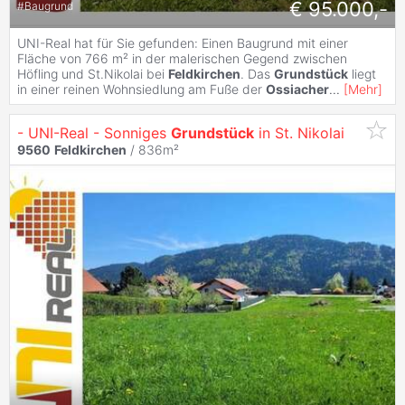
€ 95.000,-
#
Baugrund
UNI-Real hat für Sie gefunden: Einen Baugrund mit einer
Fläche von 766 m² in der malerischen Gegend zwischen
Höfling und St.Nikolai bei
Feldkirchen
. Das
Grundstück
liegt
in einer reinen Wohnsiedlung am Fuße der
Ossiacher
...
[
Mehr
]
- UNI-Real - Sonniges
Grundstück
in St. Nikolai
9560
Feldkirchen
/ 836m²