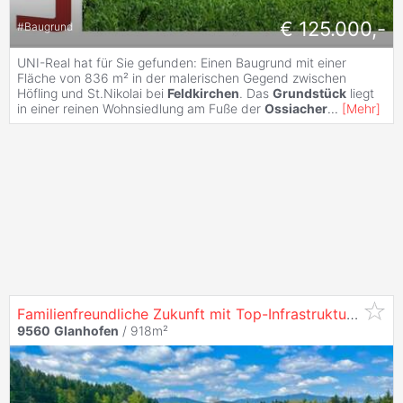
€ 125.000,-
#
Baugrund
UNI-Real hat für Sie gefunden: Einen Baugrund mit einer
Fläche von 836 m² in der malerischen Gegend zwischen
Höfling und St.Nikolai bei
Feldkirchen
. Das
Grundstück
liegt
in einer reinen Wohnsiedlung am Fuße der
Ossiacher
...
[
Mehr
]
Familienfreundliche Zukunft mit Top-Infrastruktur -
Baug
9560
Glanhofen
/ 918m²