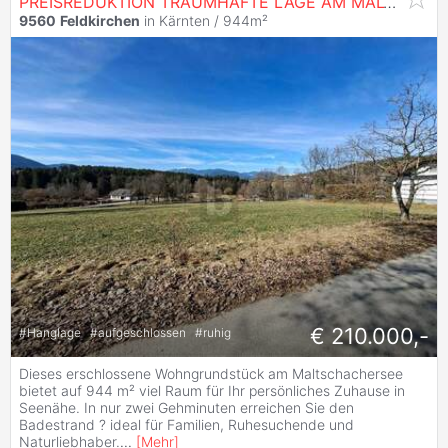
PREISREDUKTION TRAUMHAFTE LAGE AM MALTSCHACHERSEE
9560
Feldkirchen
in Kärnten / 944m²
€ 210.000,-
#
Hanglage
#
aufgeschlossen
#
ruhig
Dieses erschlossene Wohngrundstück am Maltschachersee
bietet auf 944 m² viel Raum für Ihr persönliches Zuhause in
Seenähe. In nur zwei Gehminuten erreichen Sie den
Badestrand ? ideal für Familien, Ruhesuchende und
Naturliebhaber.
...
[
Mehr
]