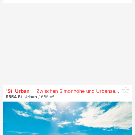
"
St
.
Urban
" - Zwischen Simonhöhe und Urbansee-mit unverbaubarem Panoramablick."
9554
St
.
Urban
/ 655m²