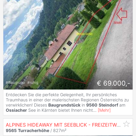
€ 69.000,-
#
Baugrund
#
ruhig
Entdecken Sie die perfekte Gelegenheit, Ihr persönliches
Traumhaus in einer der malerischsten Regionen Österreichs zu
verwirklichen! Dieses
Baugrundstück
in
9560
Steindorf
am
Ossiacher
See in Kärnten bietet Ihnen nicht
...
[
Mehr
]
ALPINES HIDEAWAY MIT SEEBLICK - FREIZEITWOHNSITZ AUF DER TURRACHER HÖHE
9565
Turracherhöhe
/ 827m²