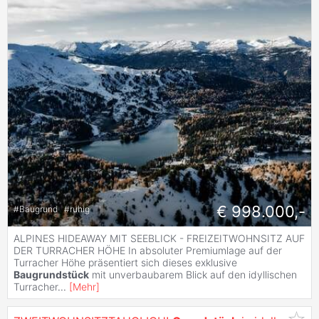
€ 998.000,-
#
Baugrund
#
ruhig
ALPINES HIDEAWAY MIT SEEBLICK - FREIZEITWOHNSITZ AUF
DER TURRACHER HÖHE In absoluter Premiumlage auf der
Turracher Höhe präsentiert sich dieses exklusive
Baugrundstück
mit unverbaubarem Blick auf den idyllischen
Turracher
...
[
Mehr
]