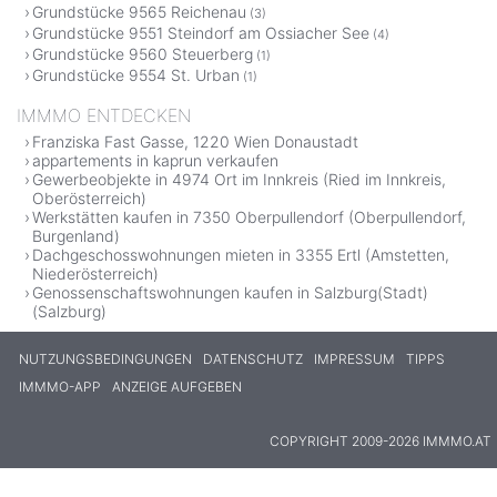
Grundstücke 9565 Reichenau
(3)
Grundstücke 9551 Steindorf am Ossiacher See
(4)
Grundstücke 9560 Steuerberg
(1)
Grundstücke 9554 St. Urban
(1)
IMMMO ENTDECKEN
Franziska Fast Gasse, 1220 Wien Donaustadt
appartements in kaprun verkaufen
Gewerbeobjekte in 4974 Ort im Innkreis (Ried im Innkreis,
Oberösterreich)
Werkstätten kaufen in 7350 Oberpullendorf (Oberpullendorf,
Burgenland)
Dachgeschosswohnungen mieten in 3355 Ertl (Amstetten,
Niederösterreich)
Genossenschaftswohnungen kaufen in Salzburg(Stadt)
(Salzburg)
NUTZUNGSBEDINGUNGEN
DATENSCHUTZ
IMPRESSUM
TIPPS
IMMMO-APP
ANZEIGE AUFGEBEN
COPYRIGHT 2009-2026 IMMMO.AT