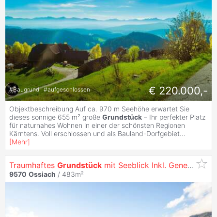
€ 220.000,-
#
Baugrund
#
aufgeschlossen
Objektbeschreibung Auf ca. 970 m Seehöhe erwartet Sie
dieses sonnige 655 m² große
Grundstück
– Ihr perfekter Platz
für naturnahes Wohnen in einer der schönsten Regionen
Kärntens. Voll erschlossen und als Bauland-Dorfgebiet
...
[
Mehr
]
Traumhaftes
Grundstück
mit Seeblick Inkl. Genehmigten Bauprojekt in
9570
Ossiach
/ 483m²