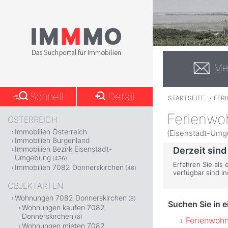
Me
Schnell
Detail
STARTSEITE
›
FER
Ferienwo
ÖSTERREICH
Immobilien Österreich
(Eisenstadt-Umg
Immobilien Burgenland
Immobilien Bezirk Eisenstadt-
Derzeit sind
Umgebung
(436)
Erfahren Sie als
Immobilien 7082 Donnerskirchen
(46)
verfügbar sind i
OBJEKTARTEN
Wohnungen 7082 Donnerskirchen
(8)
Suchen Sie in 
Wohnungen kaufen 7082
Donnerskirchen
(8)
Ferienwoh
Wohnungen mieten 7082