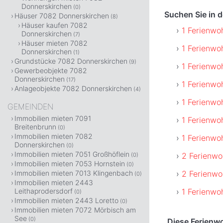
Donnerskirchen
(0)
Suchen Sie in 
Häuser 7082 Donnerskirchen
(8)
Häuser kaufen 7082
1 Ferienwo
Donnerskirchen
(7)
Häuser mieten 7082
1 Ferienw
Donnerskirchen
(1)
Grundstücke 7082 Donnerskirchen
(9)
1 Ferienwo
Gewerbeobjekte 7082
Donnerskirchen
(17)
1 Ferienwo
Anlageobjekte 7082 Donnerskirchen
(4)
1 Ferienw
GEMEINDEN
Immobilien mieten 7091
1 Ferienwo
Breitenbrunn
(0)
Immobilien mieten 7082
1 Ferienwo
Donnerskirchen
(0)
Immobilien mieten 7051 Großhöflein
2 Ferienwo
(0)
Immobilien mieten 7053 Hornstein
(0)
2 Ferienwo
Immobilien mieten 7013 Klingenbach
(0)
Immobilien mieten 2443
1 Ferienwo
Leithaprodersdorf
(0)
Immobilien mieten 2443 Loretto
(0)
Immobilien mieten 7072 Mörbisch am
See
(0)
Diese Ferienw