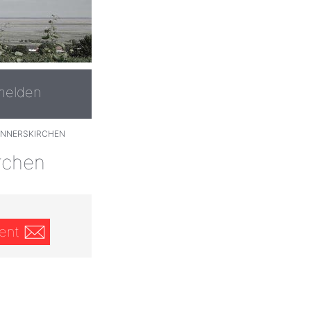
melden
NNERSKIRCHEN
rchen
ent