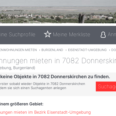
ine Suchprofile
Meine Merkliste
An
IENWOHNUNGEN MIETEN
›
BURGENLAND
›
EISENSTADT-UMGEBUNG
›
DO
hnungen mieten in 7082 Donnerski
ebung, Burgenland)
 keine Objekte in 7082 Donnerskirchen zu finden.
 erster sobald wieder Objekte in 7082 Donnerskirchen
Suchag
ndem sie sich einen Suchagenten anlegen
einem größeren Gebiet:
nungen mieten im Bezirk Eisenstadt-Umgebung