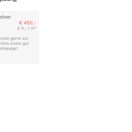
rchen
€ 450,-
€ 9,- / m²
rzeit gerne zur
Fotos sowie gut
Homepage!