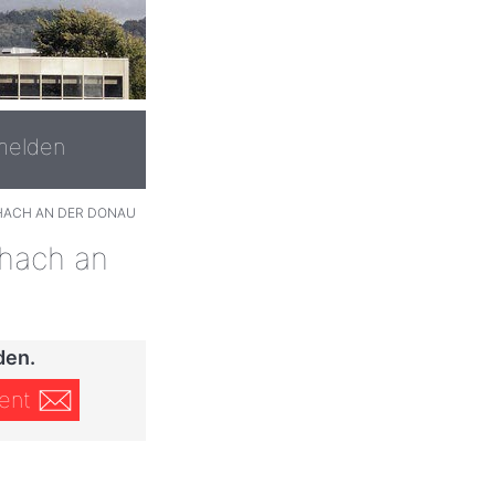
melden
ACH AN DER DONAU
hach an
den.
ent