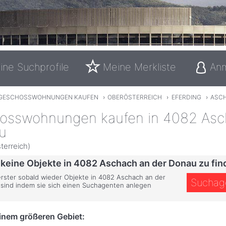
ine Suchprofile
Meine Merkliste
An
GESCHOSSWOHNUNGEN KAUFEN
›
OBERÖSTERREICH
›
EFERDING
›
ASCH
osswohnungen kaufen in 4082 Asc
u
terreich)
 keine Objekte in 4082 Aschach an der Donau zu fin
 erster sobald wieder Objekte in 4082 Aschach an der
Suchag
sind indem sie sich einen Suchagenten anlegen
einem größeren Gebiet: