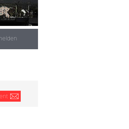
melden
ent