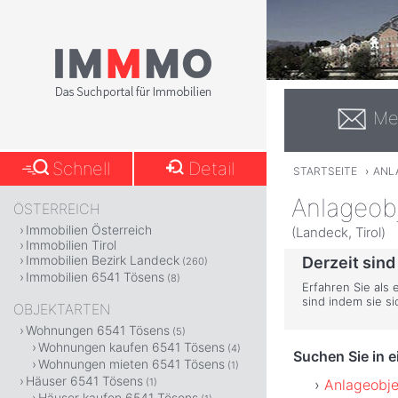
Me
Schnell
Detail
STARTSEITE
›
ANL
Anlageob
ÖSTERREICH
Immobilien Österreich
(Landeck, Tirol)
Immobilien Tirol
Immobilien Bezirk Landeck
Derzeit sind
(260)
Immobilien 6541 Tösens
(8)
Erfahren Sie als
sind indem sie s
OBJEKTARTEN
Wohnungen 6541 Tösens
(5)
Wohnungen kaufen 6541 Tösens
(4)
Suchen Sie in 
Wohnungen mieten 6541 Tösens
(1)
Häuser 6541 Tösens
Anlageobje
(1)
Häuser kaufen 6541 Tösens