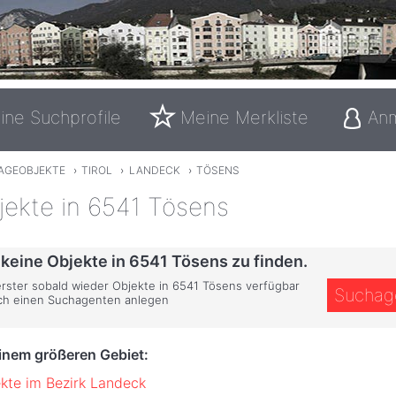
ine Suchprofile
Meine Merkliste
An
AGEOBJEKTE
›
TIROL
›
LANDECK
›
TÖSENS
jekte in 6541 Tösens
 keine Objekte in 6541 Tösens zu finden.
 erster sobald wieder Objekte in 6541 Tösens verfügbar
Suchag
ich einen Suchagenten anlegen
einem größeren Gebiet:
kte im Bezirk Landeck