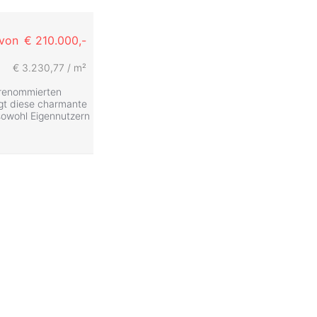
 von
€ 210.000,-
€ 3.230,77 / m²
 renommierten
egt diese charmante
sowohl Eigennutzern