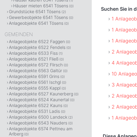
(1)
Häuser mieten 6541 Tösens
(0)
Suchen Sie in 
Grundstücke 6541 Tösens
(2)
Gewerbeobjekte 6541 Tösens
1 Anlageob
(0)
Anlageobjekte 6541 Tösens
(0)
1 Anlageob
GEMEINDEN
1 Anlageob
Anlageobjekte 6522 Faggen
(0)
Anlageobjekte 6522 Fendels
(0)
2 Anlageob
Anlageobjekte 6533 Fiss
(1)
Anlageobjekte 6521 Fließ
(0)
4 Anlageobj
Anlageobjekte 6572 Flirsch
(0)
Anlageobjekte 6563 Galtür
(0)
10 Anlageo
Anlageobjekte 6591 Grins
(0)
Anlageobjekte 6561 Ischgl
(0)
3 Anlageob
Anlageobjekte 6555 Kappl
(0)
Anlageobjekte 6527 Kaunerberg
(0)
2 Anlageob
Anlageobjekte 6524 Kaunertal
(0)
Anlageobjekte 6522 Kauns
2 Anlageob
(0)
Anlageobjekte 6531 Ladis
(0)
Anlageobjekte 6500 Landeck
1 Anlageob
(2)
Anlageobjekte 6543 Nauders
(0)
Anlageobjekte 6574 Pettneu am
Arlberg
(0)
Diese Anlageob