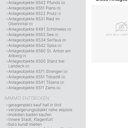
Anlageobjekte 6542 Pfunds
(0)
Anlageobjekte 6551 Pians
(0)
Anlageobjekte 6522 Prutz
(1)
Anlageobjekte 6531 Ried im
Oberinntal
(0)
Anlageobjekte 6491 Schönwies
(0)
Anlageobjekte 6553 See
(1)
Anlageobjekte 6534 Serfaus
(0)
Anlageobjekte 6542 Spiss
(0)
Anlageobjekte 6580 St. Anton am
Arlberg
(1)
Anlageobjekte 6500 Stanz bei
Landeck
(0)
Anlageobjekte 6571 Strengen
(0)
Anlageobjekte 6551 Tobadill
(0)
Anlageobjekte 6541 Tösens
(0)
Anlageobjekte 6511 Zams
(0)
IMMMO ENTDECKEN
garagenplatz kauf hall in tirol
versteigerungsobjekt nähe skipiste
imobilien baden kaufen
Innere Stadt, Klagenfurt
büro kundl mieten