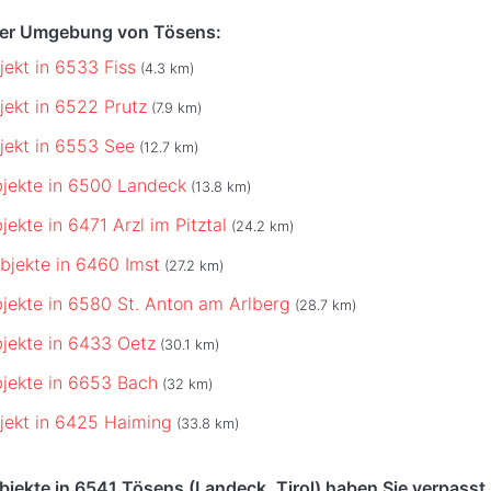
der Umgebung von Tösens:
jekt in 6533 Fiss
(4.3 km)
jekt in 6522 Prutz
(7.9 km)
jekt in 6553 See
(12.7 km)
jekte in 6500 Landeck
(13.8 km)
ekte in 6471 Arzl im Pitztal
(24.2 km)
bjekte in 6460 Imst
(27.2 km)
jekte in 6580 St. Anton am Arlberg
(28.7 km)
jekte in 6433 Oetz
(30.1 km)
jekte in 6653 Bach
(32 km)
jekt in 6425 Haiming
(33.8 km)
jekte in 6541 Tösens (Landeck, Tirol) haben Sie verpasst