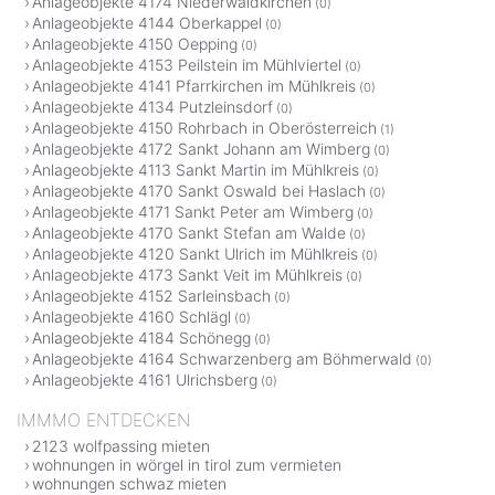
Anlageobjekte 4174 Niederwaldkirchen
(0)
Anlageobjekte 4144 Oberkappel
(0)
Anlageobjekte 4150 Oepping
(0)
Anlageobjekte 4153 Peilstein im Mühlviertel
(0)
Anlageobjekte 4141 Pfarrkirchen im Mühlkreis
(0)
Anlageobjekte 4134 Putzleinsdorf
(0)
Anlageobjekte 4150 Rohrbach in Oberösterreich
(1)
Anlageobjekte 4172 Sankt Johann am Wimberg
(0)
Anlageobjekte 4113 Sankt Martin im Mühlkreis
(0)
Anlageobjekte 4170 Sankt Oswald bei Haslach
(0)
Anlageobjekte 4171 Sankt Peter am Wimberg
(0)
Anlageobjekte 4170 Sankt Stefan am Walde
(0)
Anlageobjekte 4120 Sankt Ulrich im Mühlkreis
(0)
Anlageobjekte 4173 Sankt Veit im Mühlkreis
(0)
Anlageobjekte 4152 Sarleinsbach
(0)
Anlageobjekte 4160 Schlägl
(0)
Anlageobjekte 4184 Schönegg
(0)
Anlageobjekte 4164 Schwarzenberg am Böhmerwald
(0)
Anlageobjekte 4161 Ulrichsberg
(0)
IMMMO ENTDECKEN
2123 wolfpassing mieten
wohnungen in wörgel in tirol zum vermieten
wohnungen schwaz mieten