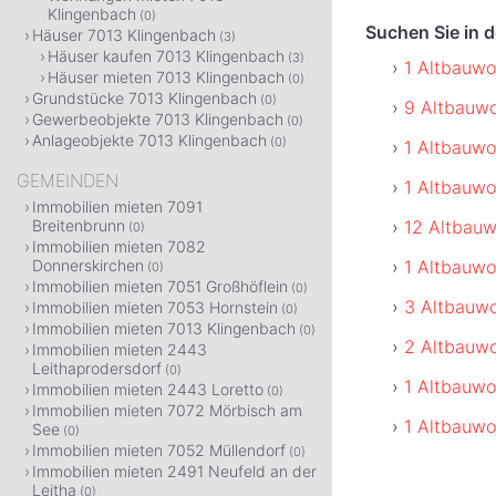
Klingenbach
(0)
Suchen Sie in 
Häuser 7013 Klingenbach
(3)
Häuser kaufen 7013 Klingenbach
(3)
1 Altbauwo
Häuser mieten 7013 Klingenbach
(0)
Grundstücke 7013 Klingenbach
(0)
9 Altbauwo
Gewerbeobjekte 7013 Klingenbach
(0)
Anlageobjekte 7013 Klingenbach
(0)
1 Altbauwo
GEMEINDEN
1 Altbauw
Immobilien mieten 7091
12 Altbauw
Breitenbrunn
(0)
Immobilien mieten 7082
1 Altbauwo
Donnerskirchen
(0)
Immobilien mieten 7051 Großhöflein
(0)
3 Altbauw
Immobilien mieten 7053 Hornstein
(0)
Immobilien mieten 7013 Klingenbach
(0)
2 Altbauw
Immobilien mieten 2443
Leithaprodersdorf
(0)
1 Altbauwo
Immobilien mieten 2443 Loretto
(0)
Immobilien mieten 7072 Mörbisch am
1 Altbauwo
See
(0)
Immobilien mieten 7052 Müllendorf
(0)
Immobilien mieten 2491 Neufeld an der
Leitha
(0)