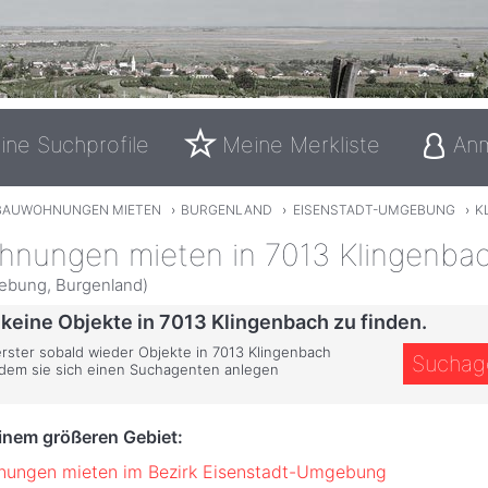
ine Suchprofile
Meine Merkliste
An
BAUWOHNUNGEN MIETEN
›
BURGENLAND
›
EISENSTADT-UMGEBUNG
›
K
hnungen mieten in 7013 Klingenba
ebung, Burgenland)
 keine Objekte in 7013 Klingenbach zu finden.
erster sobald wieder Objekte in 7013 Klingenbach
Suchag
ndem sie sich einen Suchagenten anlegen
einem größeren Gebiet:
nungen mieten im Bezirk Eisenstadt-Umgebung