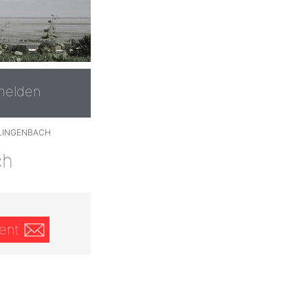
melden
LINGENBACH
ch
ent