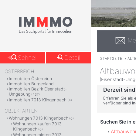
Me
Schnell
Detail
STARTSEITE
›
ALT
Altbauwo
ÖSTERREICH
Immobilien Österreich
(Eisenstadt-Umg
Immobilien Burgenland
Immobilien Bezirk Eisenstadt-
Derzeit sind
Umgebung
(437)
Erfahren Sie als 
Immobilien 7013 Klingenbach
(4)
verfügbar sind i
OBJEKTARTEN
Wohnungen 7013 Klingenbach
(0)
Suchen Sie in 
Wohnungen kaufen 7013
Klingenbach
(0)
Altbauwoh
Wohnungen mieten 7013