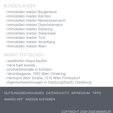
BUNDESLÄNDER
Immobilien mieten Burgenland
Immobilien mieten Kärnten
Immobilien mieten Niederösterreich
Immobilien mieten Oberösterreich
Immobilien mieten Salzburg
Immobilien mieten Steiermark
Immobilien mieten Tirol
Immobilien mieten Vorarlberg
Immobilien mieten Wien
IMMMO ENTDECKEN
waidhofen thaya kaufen
haus bad aussee
produktionshalle in kufstein
Veronikagasse, 1160 Wien Ottakring
Hermann Bahr Straße, 1210 Wien Floridsdorf
Eigentumswohnungen in Salzburg(Stadt) (Salzburg)
NUTZUNGSBEDINGUNGEN
DATENSCHUTZ
IMPRESSUM
TIPPS
IMMMO-APP
ANZEIGE AUFGEBEN
COPYRIGHT 2009-2026 IMMMO.AT