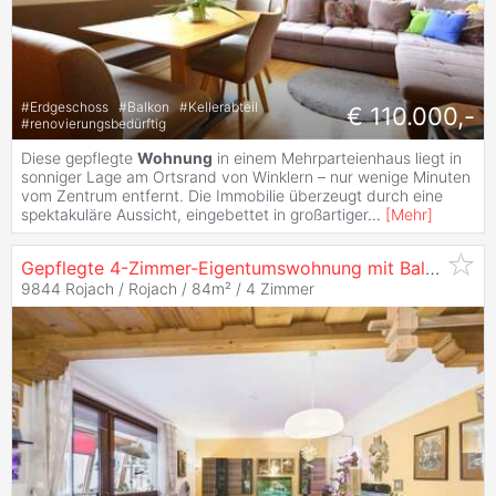
#
Erdgeschoss
#
Balkon
#
Kellerabteil
€ 110.000,-
#
renovierungsbedürftig
Diese gepflegte
Wohnung
in einem Mehrparteienhaus liegt in
sonniger Lage am Ortsrand von Winklern – nur wenige Minuten
vom Zentrum entfernt. Die Immobilie überzeugt durch eine
spektakuläre Aussicht, eingebettet in großartiger
...
[
Mehr
]
Gepflegte 4-Zimmer-Eigentumswohnung mit Balkon in Rojach nahe Heiligenblut am
9844 Rojach / Rojach / 84m² /
4 Zimmer