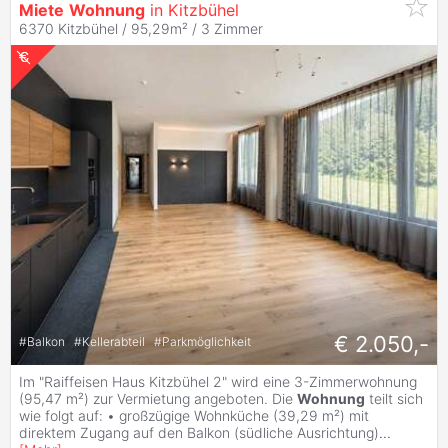
Miete
Wohnung
in Kitzbühel
6370 Kitzbühel / 95,29m² /
3 Zimmer
€ 2.050,-
#
Balkon
#
Kellerabteil
#
Parkmöglichkeit
Im "Raiffeisen Haus Kitzbühel 2" wird eine 3-Zimmerwohnung
(95,47 m²) zur Vermietung angeboten. Die
Wohnung
teilt sich
wie folgt auf: • großzügige Wohnküche (39,29 m²) mit
direktem Zugang auf den Balkon (südliche Ausrichtung)
...