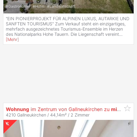
#
Gastronomie
#
Hotel
#
Landwirtschaft
"EIN PIONIERPROJEKT FÜR ALPINEN LUXUS, AUTARKIE UND
SANFTEN TOURISMUS" Zum Verkauf steht ein einzigartiges,
mehrfach ausgezeichnetes Tourismus-Ensemble im Herzen
des Nationalparks Hohe Tauern. Die Liegenschaft vereint
...
[
Mehr
]
Wohnung
im Zentrum von Gallneukirchen zu
mieten
!
4210 Gallneukirchen / 44,14m² /
2 Zimmer