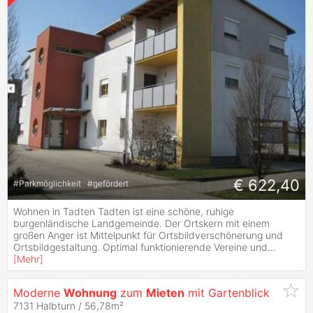
€ 622,40
#
Parkmöglichkeit
#
gefördert
Wohnen in Tadten Tadten ist eine schöne, ruhige
burgenländische Landgemeinde. Der Ortskern mit einem
großen Anger ist Mittelpunkt für Ortsbildverschönerung und
Ortsbildgestaltung. Optimal funktionierende Vereine und
...
[
Mehr
]
Moderne
Wohnung
zum
Mieten
mit Gartenblick
7131 Halbturn / 56,78m²