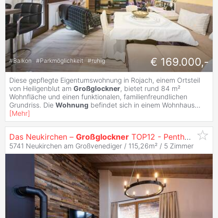
€ 169.000,-
#
Balkon
#
Parkmöglichkeit
#
ruhig
Diese gepflegte Eigentumswohnung in Rojach, einem Ortsteil
von Heiligenblut am
Großglockner
, bietet rund 84 m²
Wohnfläche und einen funktionalen, familienfreundlichen
Grundriss. Die
Wohnung
befindet sich in einem Wohnhaus
...
[
Mehr
]
Das Neukirchen –
Großglockner
TOP12 - Penthouse zur touristischen Vermietung
5741 Neukirchen am Großvenediger / 115,26m² /
5 Zimmer