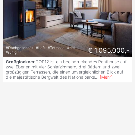
#
Dachgeschoss
#
Loft
#
Terrasse
#
hell
€ 1.095.000,-
#
ruhig
Großglockner
TOP12 ist ein beeindruckendes Penthouse auf
zwei Ebenen mit vier Schlafzimmern, drei Bädern und zwei
großzügigen Terrassen, die einen unvergleichlichen Blick auf
die majestätische Bergwelt des Nationalparks
...
[
Mehr
]