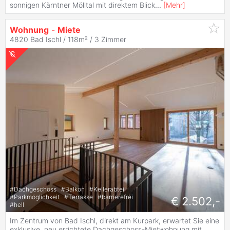
sonnigen Kärntner Mölltal mit direktem Blick
...
[
Mehr
]
Wohnung
-
Miete
4820 Bad Ischl / 118m² /
3 Zimmer
#
Dachgeschoss
#
Balkon
#
Kellerabteil
#
Parkmöglichkeit
#
Terrasse
#
barrierefrei
€ 2.502,-
#
hell
Im Zentrum von Bad Ischl, direkt am Kurpark, erwartet Sie eine
exklusive, neu errichtete Dachgeschoss-Mietwohnung mit