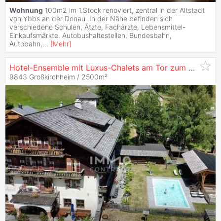
Wohnung
100m2 im 1.Stock renoviert, zentral in der Altstadt
von Ybbs an der Donau. In der Nähe befinden sich
verschiedene Schulen, Ätzte, Fachärzte, Lebensmittel-
Einkaufsmärkte. Autobushaltestellen, Bundesbahn,
Autobahn,
...
[
Mehr
]
Hotel-Ensemble mit Luxus-Chalets am Tor zum
Großglo
9843 Großkirchheim / 2500m²