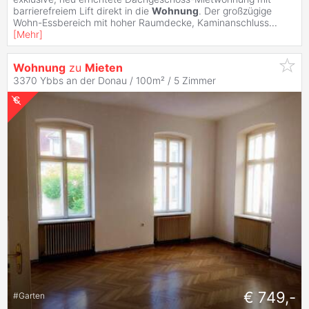
barrierefreiem Lift direkt in die
Wohnung
. Der großzügige
Wohn-Essbereich mit hoher Raumdecke, Kaminanschluss
...
[
Mehr
]
Wohnung
zu
Mieten
3370 Ybbs an der Donau / 100m² /
5 Zimmer
€ 749,-
#
Garten