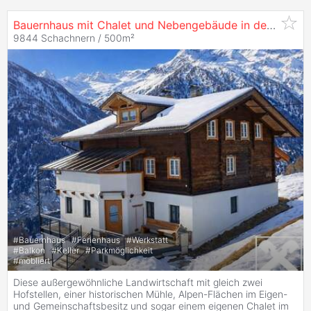
Bauernhaus mit Chalet und Nebengebäude in den Alpen am Fuße des
9844 Schachnern / 500m²
#
Bauernhaus
#
Ferienhaus
#
Werkstatt
#
Balkon
#
Keller
#
Parkmöglichkeit
#
möbliert
Diese außergewöhnliche Landwirtschaft mit gleich zwei
Hofstellen, einer historischen Mühle, Alpen-Flächen im Eigen-
und Gemeinschaftsbesitz und sogar einem eigenen Chalet im