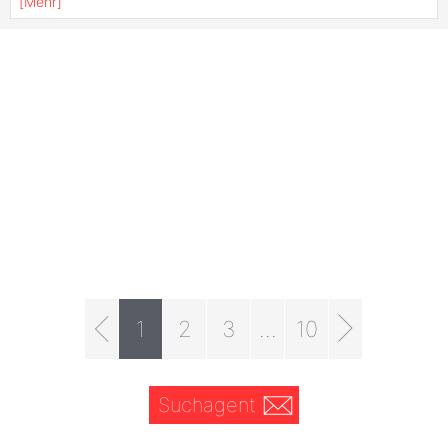
[
Mehr
]
1
2
3
...
10
Suchagent