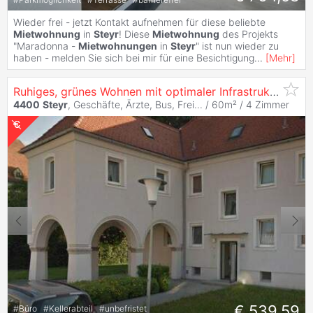
Wieder frei - jetzt Kontakt aufnehmen für diese beliebte
Mietwohnung
in
Steyr
! Diese
Mietwohnung
des Projekts
"Maradonna -
Mietwohnungen
in
Steyr
" ist nun wieder zu
haben - melden Sie sich bei mir für eine Besichtigung
...
[
Mehr
]
Ruhiges, grünes Wohnen mit optimaler Infrastruktur verspricht Erholung pur und kurze Wege! Schnell sein und diese in Sanierung befindliche
4400
Steyr
, Geschäfte, Ärzte, Bus, Frei... / 60m² /
4 Zimmer
€ 539,59
#
Büro
#
Kellerabteil
#
unbefristet