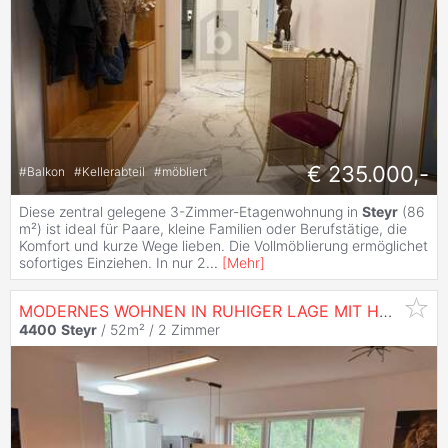
€ 235.000,-
#
Balkon
#
Kellerabteil
#
möbliert
Diese zentral gelegene 3-Zimmer-Etagenwohnung in
Steyr
(86
m²) ist ideal für Paare, kleine Familien oder Berufstätige, die
Komfort und kurze Wege lieben. Die Vollmöblierung ermöglichet
sofortiges Einziehen. In nur 2
...
[
Mehr
]
MODERNES WOHNEN IN RUHIGER LAGE MIT HOCHWERTIGER AUSSTATTUNG
4400
Steyr
/ 52m² /
2 Zimmer