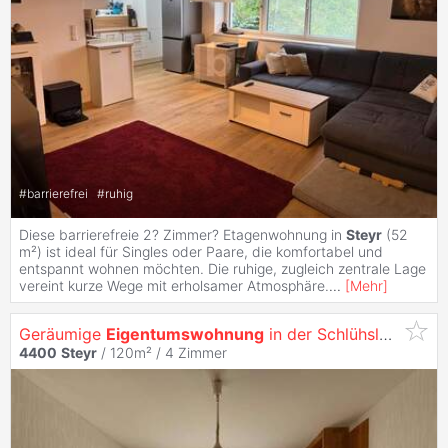
#
barrierefrei
#
ruhig
Diese barrierefreie 2? Zimmer? Etagenwohnung in
Steyr
(52
m²) ist ideal für Singles oder Paare, die komfortabel und
entspannt wohnen möchten. Die ruhige, zugleich zentrale Lage
vereint kurze Wege mit erholsamer Atmosphäre.
...
[
Mehr
]
Geräumige
Eigentumswohnung
in der Schlühslmayrsiedlung
4400
Steyr
/ 120m² /
4 Zimmer