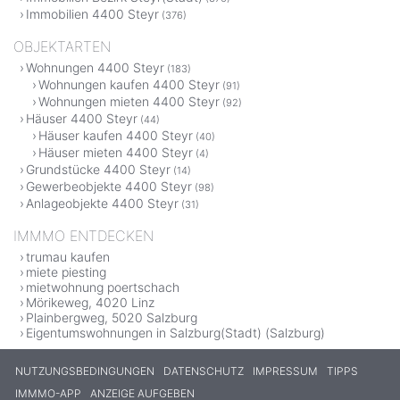
Immobilien 4400 Steyr
(376)
OBJEKTARTEN
Wohnungen 4400 Steyr
(183)
Wohnungen kaufen 4400 Steyr
(91)
Wohnungen mieten 4400 Steyr
(92)
Häuser 4400 Steyr
(44)
Häuser kaufen 4400 Steyr
(40)
Häuser mieten 4400 Steyr
(4)
Grundstücke 4400 Steyr
(14)
Gewerbeobjekte 4400 Steyr
(98)
Anlageobjekte 4400 Steyr
(31)
IMMMO ENTDECKEN
trumau kaufen
miete piesting
mietwohnung poertschach
Mörikeweg, 4020 Linz
Plainbergweg, 5020 Salzburg
Eigentumswohnungen in Salzburg(Stadt) (Salzburg)
NUTZUNGSBEDINGUNGEN
DATENSCHUTZ
IMPRESSUM
TIPPS
IMMMO-APP
ANZEIGE AUFGEBEN