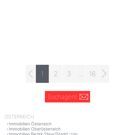
1
2
3
...
16
Suchagent
ÖSTERREICH
Immobilien Österreich
Immobilien Oberösterreich
Immobilien Bezirk Steyr(Stadt)
(376)