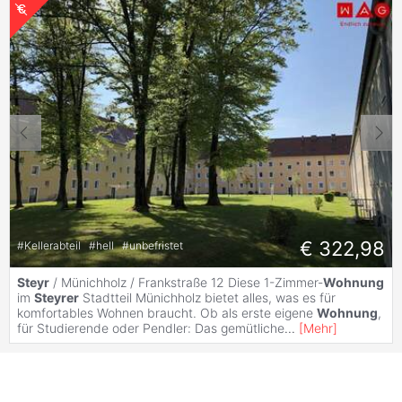
€ 322,98
#
Kellerabteil
#
hell
#
unbefristet
Steyr
/ Münichholz / Frankstraße 12 Diese 1-Zimmer-
Wohnung
im
Steyrer
Stadtteil Münichholz bietet alles, was es für
komfortables Wohnen braucht. Ob als erste eigene
Wohnung
,
für Studierende oder Pendler: Das gemütliche
...
[
Mehr
]