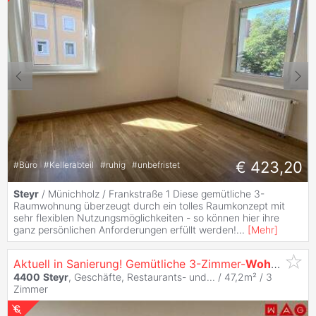
€ 423,20
#
Büro
#
Kellerabteil
#
ruhig
#
unbefristet
Steyr
/ Münichholz / Frankstraße 1 Diese gemütliche 3-
Raumwohnung überzeugt durch ein tolles Raumkonzept mit
sehr flexiblen Nutzungsmöglichkeiten - so können hier ihre
ganz persönlichen Anforderungen erfüllt werden!
...
[
Mehr
]
Aktuell in Sanierung! Gemütliche 3-Zimmer-
Wohnung
mit
4400
Steyr
, Geschäfte, Restaurants- und... / 47,2m² /
3
Zimmer