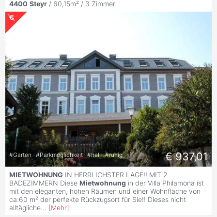
4400
Steyr
/ 60,15m² /
3 Zimmer
€ 937,01
#
Garten
#
Parkmöglichkeit
#
hell
#
ruhig
MIETWOHNUNG
IN HERRLICHSTER LAGE!! MIT 2
BADEZIMMERN Diese
Mietwohnung
in der Villa Philamona ist
mit den eleganten, hohen Räumen und einer Wohnfläche von
ca.60 m² der perfekte Rückzugsort für Sie!! Dieses nicht
alltägliche
...
[
Mehr
]