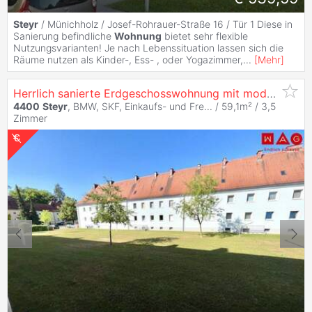
Steyr
/ Münichholz / Josef-Rohrauer-Straße 16 / Tür 1 Diese in
Sanierung befindliche
Wohnung
bietet sehr flexible
Nutzungsvarianten! Je nach Lebenssituation lassen sich die
Räume nutzen als Kinder-, Ess- , oder Yogazimmer,
...
[
Mehr
]
Herrlich sanierte Erdgeschosswohnung mit moderner Wohnküche, stilvollem Badezimmer und Grünblick - in ruhiger Siedlungslage mit ausgezeichneter Inf...
4400
Steyr
, BMW, SKF, Einkaufs- und Fre... / 59,1m² /
3,5
Zimmer