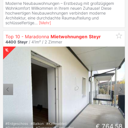
Moderne Neubauwohnungen – Erstbezug mit großzügigem
Wohnkomfort Willkommen in Ihrem neuen Zuhause! Diese
hochwertigen Neubauwohnungen verbinden moderne
Architektur, eine durchdachte Raumaufteilung und
schlüsselfertige
...
[
Mehr
]
Top 10 - Maradonna
Mietwohnungen
Steyr
4400
Steyr
/ 41m² /
2 Zimmer
#
Erdgeschoss
#
Balkon
#
Kellerabteil
€ 764,58
#
Parkmöglichkeit
#
Terrasse
#
barrierefrei