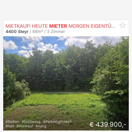
MIETKAUF! HEUTE
MIETER
MORGEN EIGENTÜMER
4400
Steyr
/ 88m² /
3 Zimmer
#
Balkon
#
Erstbezug
#
Parkmöglichkeit
€ 439.900,-
#
hell
#
mietkauf
#
ruhig