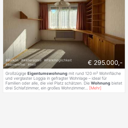
#
Balkon
#
Kellerabteil
#
Parkmöglichkeit
€ 295.000,-
#
barrierefrei
#
hell
Großzügige
Eigentumswohnung
mit rund 120 m² Wohnfläche
und verglaster Loggia in gefragter Wohnlage – ideal für
Familien oder alle, die viel Platz schätzen. Die
Wohnung
bietet
drei Schlafzimmer, ein großes Wohnzimmer
...
[
Mehr
]