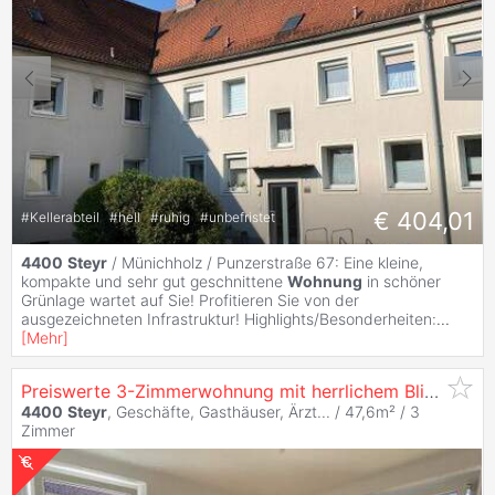
€ 404,01
#
Kellerabteil
#
hell
#
ruhig
#
unbefristet
4400
Steyr
/ Münichholz / Punzerstraße 67: Eine kleine,
kompakte und sehr gut geschnittene
Wohnung
in schöner
Grünlage wartet auf Sie! Profitieren Sie von der
ausgezeichneten Infrastruktur! Highlights/Besonderheiten:
...
[
Mehr
]
Preiswerte 3-Zimmerwohnung mit herrlichem Blick ins Grüne und flexibler Raumaufteilung! Genießen Sie die Ruhe und Idylle eines kleinen Mehrparteien...
4400
Steyr
, Geschäfte, Gasthäuser, Ärzt... / 47,6m² /
3
Zimmer