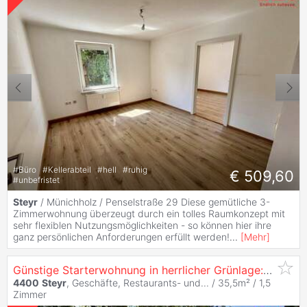
#
Büro
#
Kellerabteil
#
hell
#
ruhig
€ 509,60
#
unbefristet
Steyr
/ Münichholz / Penselstraße 29 Diese gemütliche 3-
Zimmerwohnung überzeugt durch ein tolles Raumkonzept mit
sehr flexiblen Nutzungsmöglichkeiten - so können hier ihre
ganz persönlichen Anforderungen erfüllt werden!
...
[
Mehr
]
Günstige Starterwohnung in herrlicher Grünlage: praktische 1-Zimmerwohnung mit heller Wohnküche und separatem Schlafzimmer im kleinen Mehrparteienh...
4400
Steyr
, Geschäfte, Restaurants- und... / 35,5m² /
1,5
Zimmer