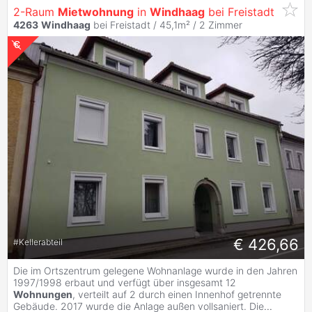
2-Raum
Mietwohnung
in
Windhaag
bei Freistadt
4263
Windhaag
bei Freistadt / 45,1m² /
2 Zimmer
€ 426,66
#
Kellerabteil
Die im Ortszentrum gelegene Wohnanlage wurde in den Jahren
1997/1998 erbaut und verfügt über insgesamt 12
Wohnungen
, verteilt auf 2 durch einen Innenhof getrennte
Gebäude. 2017 wurde die Anlage außen vollsaniert. Die
...