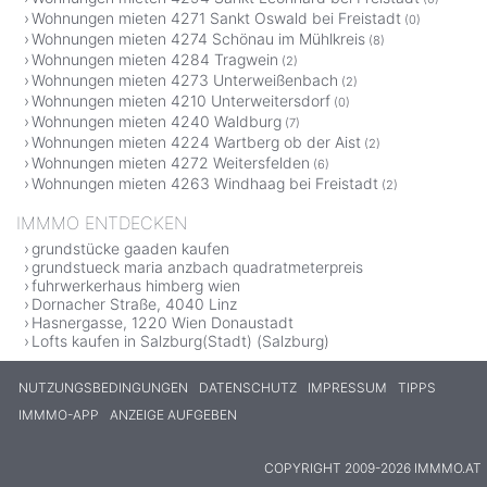
Wohnungen mieten 4271 Sankt Oswald bei Freistadt
(0)
Wohnungen mieten 4274 Schönau im Mühlkreis
(8)
Wohnungen mieten 4284 Tragwein
(2)
Wohnungen mieten 4273 Unterweißenbach
(2)
Wohnungen mieten 4210 Unterweitersdorf
(0)
Wohnungen mieten 4240 Waldburg
(7)
Wohnungen mieten 4224 Wartberg ob der Aist
(2)
Wohnungen mieten 4272 Weitersfelden
(6)
Wohnungen mieten 4263 Windhaag bei Freistadt
(2)
IMMMO ENTDECKEN
grundstücke gaaden kaufen
grundstueck maria anzbach quadratmeterpreis
fuhrwerkerhaus himberg wien
Dornacher Straße, 4040 Linz
Hasnergasse, 1220 Wien Donaustadt
Lofts kaufen in Salzburg(Stadt) (Salzburg)
NUTZUNGSBEDINGUNGEN
DATENSCHUTZ
IMPRESSUM
TIPPS
IMMMO-APP
ANZEIGE AUFGEBEN
COPYRIGHT 2009-2026 IMMMO.AT