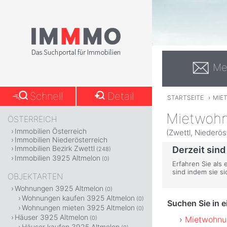
Me
Schnell
Detail
STARTSEITE
›
MIE
Mietwohn
ÖSTERREICH
Immobilien Österreich
(Zwettl, Niederös
Immobilien Niederösterreich
Immobilien Bezirk Zwettl
Derzeit sind
(248)
Immobilien 3925 Altmelon
(0)
Erfahren Sie als
sind indem sie s
OBJEKTARTEN
Wohnungen 3925 Altmelon
(0)
Wohnungen kaufen 3925 Altmelon
(0)
Suchen Sie in 
Wohnungen mieten 3925 Altmelon
(0)
Häuser 3925 Altmelon
Mietwohnun
(0)
Häuser kaufen 3925 Altmelon