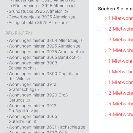
(0)
Häuser mieten 3925 Altmelon
(0)
Suchen Sie in 
Grundstücke 3925 Altmelon
(0)
Gewerbeobjekte 3925 Altmelon
1 Mietwoh
(0)
Anlageobjekte 3925 Altmelon
(0)
2 Mietwoh
GEMEINDEN
3 Mietwoh
Wohnungen mieten 3804 Allentsteig
(8)
Wohnungen mieten 3925 Altmelon
(0)
2 Mietwoh
Wohnungen mieten 3925 Arbesbach
(1)
Wohnungen mieten 3665 Bärnkopf
(0)
1 Mietwohn
Wohnungen mieten 3903
Echsenbach
(3)
1 Mietwohn
Wohnungen mieten 3800 Göpfritz an
der Wild
(2)
1 Mietwoh
Wohnungen mieten 3912
Grafenschlag
(1)
2 Mietwoh
Wohnungen mieten 3920 Groß
Gerungs
(2)
5 Mietwohn
Wohnungen mieten 3913
Großgöttfritz
(0)
8 Mietwohn
Wohnungen mieten 3665
Gutenbrunn
(1)
Wohnungen mieten 3631 Kirchschlag
(0)
Wohnungen mieten 3623 Kottes-