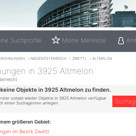
ine Suchprofile
Meine Merkliste
An
TWOHNUNGEN
›
NIEDERÖSTERREICH
›
ZWETTL
›
ALTMELON
ungen in 3925 Altmelon
terreich)
 keine Objekte in 3925 Altmelon zu finden.
 erster sobald wieder Objekte in 3925 Altmelon verfügbar
Suchag
ich einen Suchagenten anlegen
einem größeren Gebiet:
gen im Bezirk Zwettl