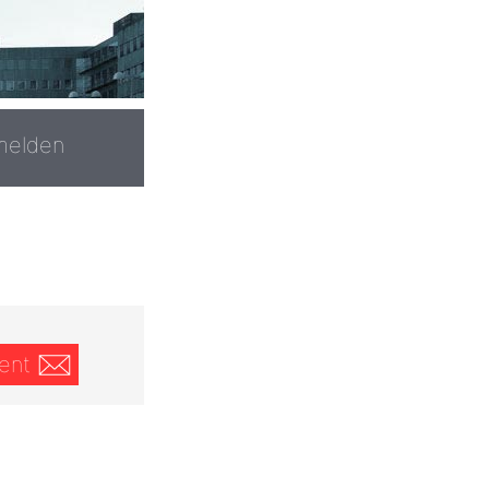
melden
ent