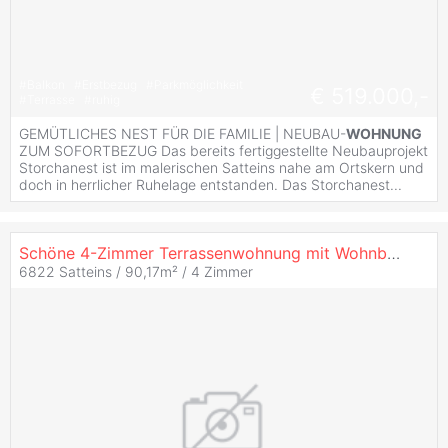
#
Balkon
#
Erstbezug
#
Parkmöglichkeit
€ 519.000,-
#
Terrasse
#
ruhig
GEMÜTLICHES NEST FÜR DIE FAMILIE | NEUBAU-
WOHNUNG
ZUM SOFORTBEZUG Das bereits fertiggestellte Neubauprojekt
Storchanest ist im malerischen Satteins nahe am Ortskern und
doch in herrlicher Ruhelage entstanden. Das Storchanest...
Schöne 4-Zimmer Terrassenwohnung mit Wohnbauförderung (Top B3)
6822 Satteins / 90,17m² /
4 Zimmer