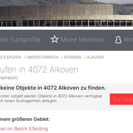
ine Suchprofile
Meine Merkliste
An
ELS KAUFEN
›
OBERÖSTERREICH
›
EFERDING
›
ALKOVEN
ufen in 4072 Alkoven
terreich)
 keine Objekte in 4072 Alkoven zu finden.
 erster sobald wieder Objekte in 4072 Alkoven verfügbar
Suchag
ich einen Suchagenten anlegen
einem größeren Gebiet:
fen im Bezirk Eferding