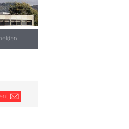
melden
ent