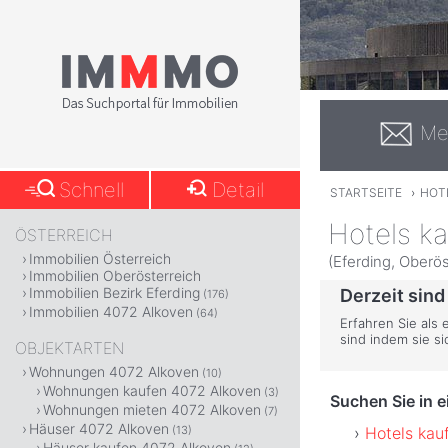
Me
Schnell
Detail
STARTSEITE
›
HOT
Hotels ka
ÖSTERREICH
Immobilien Österreich
(Eferding, Oberös
Immobilien Oberösterreich
Immobilien Bezirk Eferding
Derzeit sind
(176)
Immobilien 4072 Alkoven
(64)
Erfahren Sie als
sind indem sie s
OBJEKTARTEN
Wohnungen 4072 Alkoven
(10)
Wohnungen kaufen 4072 Alkoven
(3)
Suchen Sie in 
Wohnungen mieten 4072 Alkoven
(7)
Häuser 4072 Alkoven
Hotels kau
(13)
Häuser kaufen 4072 Alkoven