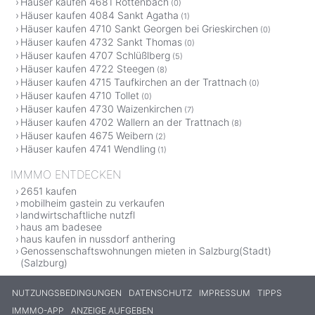
Häuser kaufen 4681 Rottenbach
(0)
Häuser kaufen 4084 Sankt Agatha
(1)
Häuser kaufen 4710 Sankt Georgen bei Grieskirchen
(0)
Häuser kaufen 4732 Sankt Thomas
(0)
Häuser kaufen 4707 Schlüßlberg
(5)
Häuser kaufen 4722 Steegen
(8)
Häuser kaufen 4715 Taufkirchen an der Trattnach
(0)
Häuser kaufen 4710 Tollet
(0)
Häuser kaufen 4730 Waizenkirchen
(7)
Häuser kaufen 4702 Wallern an der Trattnach
(8)
Häuser kaufen 4675 Weibern
(2)
Häuser kaufen 4741 Wendling
(1)
IMMMO ENTDECKEN
2651 kaufen
mobilheim gastein zu verkaufen
landwirtschaftliche nutzfl
haus am badesee
haus kaufen in nussdorf anthering
Genossenschaftswohnungen mieten in Salzburg(Stadt)
(Salzburg)
NUTZUNGSBEDINGUNGEN
DATENSCHUTZ
IMPRESSUM
TIPPS
IMMMO-APP
ANZEIGE AUFGEBEN